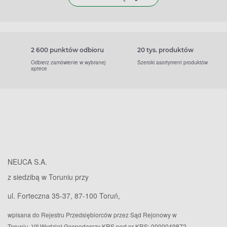
2 600 punktów odbioru
20 tys. produktów
Odbierz zamówienie w wybranej
Szeroki asortyment produktów
aptece
NEUCA S.A.
z siedzibą w Toruniu przy
ul. Forteczna 35-37, 87-100 Toruń,
wpisana do Rejestru Przedsiębiorców przez Sąd Rejonowy w
Toruniu, VII Wydział Gospodarczy KRS pod nr KRS: 0000049872,