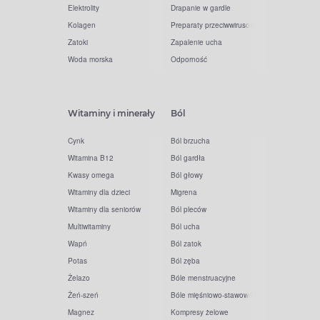
Elektrolity
Drapanie w gardle
Kolagen
Preparaty przeciwwirusowe
Zatoki
Zapalenie ucha
Woda morska
Odporność
Witaminy i minerały
Ból
Cynk
Ból brzucha
Witamina B12
Ból gardła
Kwasy omega
Ból głowy
Witaminy dla dzieci
Migrena
Witaminy dla seniorów
Ból pleców
Multiwitaminy
Ból ucha
Wapń
Ból zatok
Potas
Ból zęba
Żelazo
Bóle menstruacyjne
Żeń-szeń
Bóle mięśniowo-stawowe
Magnez
Kompresy żelowe