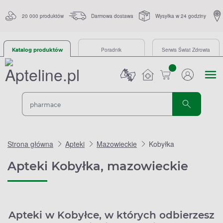
20 000 produktów
Darmowa dostawa
Wysyłka w 24 godziny
Poradnik
Serwis Świat Zdrowia
Katalog produktów
sztuk
Strona główna
Apteki
Mazowieckie
Kobyłka
Apteki Kobyłka, mazowieckie
Apteki w Kobyłce, w których odbierzesz