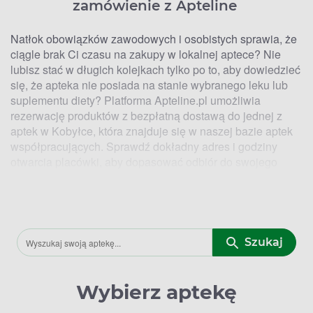
zamówienie z Apteline
Natłok obowiązków zawodowych i osobistych sprawia, że
ciągle brak Ci czasu na zakupy w lokalnej aptece? Nie
lubisz stać w długich kolejkach tylko po to, aby dowiedzieć
się, że apteka nie posiada na stanie wybranego leku lub
suplementu diety? Platforma Apteline.pl umożliwia
rezerwację produktów z bezpłatną dostawą do jednej z
aptek w Kobyłce, która znajduje się w naszej bazie aptek
współpracujących. Sprawdź dokładny adres i godziny
otwarcia placówki, aby dopasować odbiór do swojego
planu dnia. Niektóre apteki w Kobyłce mogą pracować
całodobowo, a także w niedziele i święta.
Kto ma Lek. Lokalizacje aptek w
Kobyłce, w których zrealizujesz
Szukaj
zamówienie z Apteline
Wybierz aptekę
Chcesz odebrać swoje zamówienie w kilka chwil?
Preferujesz aptekę w Kobyłce znajdującą się na Twoim