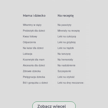
Mama i dziecko
Na receptę
Witaminy w ciąży
Na pasożyty
Probiotyki dla dzieci
Minerały na receptę
Kwas foliowy
Leki na cukrzycę
Odparzenia
Leki na grzybicę
Na katar dla dzieci
Leki na trądzik
Laktacja
Na tarczycę
Kosmetyki dla mam
Na hemoroidy
Akcesoria dla dzieci
Na nadciśnienie
Zdrowie dziecka
Szczepionki
Pielęgnacja dziecka
Leki na otyłość
Ból i gorączka u dzieci
Leki na dnę moczanową
Zobacz więcej