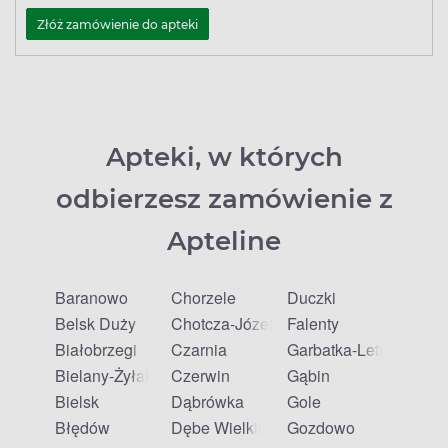
Złóż zamówienie do apteki
Apteki, w których
odbierzesz zamówienie z
Apteline
Baranowo
Chorzele
Duczki
Belsk Duży
Chotcza-Józefów
Falenty
Białobrzegi
Czarnia
Garbatka-Letnisko
Bielany-Żyłaki
Czerwin
Gąbin
Bielsk
Dąbrówka
Gole
Błędów
Dębe Wielkie
Gozdowo