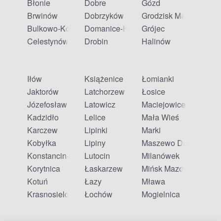
Błonie
Dobre
Gózd
Brwinów
Dobrzyków
Grodzisk Mazowiecki
Bulkowo-Kolonia
Domanice-Kolonia
Grójec
Celestynów
Drobin
Halinów
Iłów
Książenice
Łomianki
Jaktorów
Latchorzew
Łosice
Józefosław
Latowicz
Maciejowice
Kadzidło
Lelice
Mała Wieś
Karczew
Lipinki
Marki
Kobyłka
Lipiny
Maszewo Duże
Konstancin-Jeziorna
Lutocin
Milanówek
Korytnica
Łaskarzew
Mińsk Mazowiecki
Kotuń
Łazy
Mława
Krasnosielc
Łochów
Mogielnica