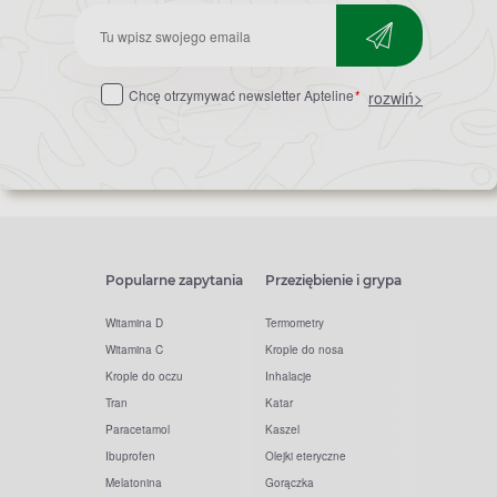
Zapisz
do
Chcę otrzymywać newsletter Apteline
*
rozwiń>
newslettera
Popularne zapytania
Przeziębienie i grypa
Witamina D
Termometry
Witamina C
Krople do nosa
Krople do oczu
Inhalacje
Tran
Katar
Paracetamol
Kaszel
Ibuprofen
Olejki eteryczne
Melatonina
Gorączka