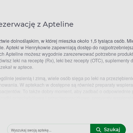
ezerwację z Apteline
ie dolnośląskim, w której mieszka około 1,5 tysiąca osób. Mi
ie. Apteki w Henrykowie zapewniają dostęp do najpotrzebniejsz
skich Apteline możesz wygodnie zarezerwować potrzebne produkt
mówisz
leki na receptę (Rx)
, leki bez recepty (OTC),
suplementy d
zekał w aptece.
ólnie jesienią i zimą, wiele osób sięga po
leki na przeziębieni
cjonowania. W aptekach w dostępne są również preparaty wspier
pacjentów. To także dobry moment, aby zadbać o odpowiednie 
 środki przeciwbólowe i przeciwgorączkowe,
preparaty wspieraj
mu. W razie pojawienia się objawów infekcji pomocne mogą by
owiednie
leki na alergię
, które pomagają złagodzić takie objawy j
ać rezerwację z Apteline?
Szukaj