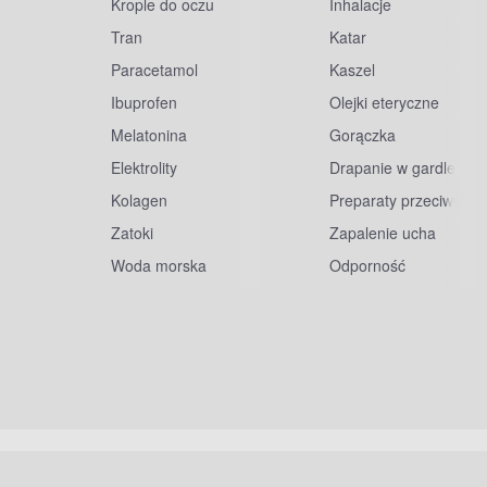
Krople do oczu
Inhalacje
Tran
Katar
Paracetamol
Kaszel
Ibuprofen
Olejki eteryczne
Melatonina
Gorączka
Elektrolity
Drapanie w gardle
Kolagen
Preparaty przeciwwiru
Zatoki
Zapalenie ucha
Woda morska
Odporność