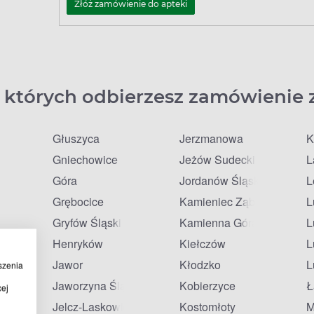
Złóż zamówienie do apteki
 których odbierzesz zamówienie 
Głuszyca
Jerzmanowa
K
Gniechowice
Jeżów Sudecki
L
Góra
Jordanów Śląski
L
Grębocice
Kamieniec Ząbkowicki
L
Gryfów Śląski
Kamienna Góra
L
Henryków
Kiełczów
L
Jawor
Kłodzko
L
szenia
da
Jaworzyna Śląska
Kobierzyce
Ł
cej
Jelcz-Laskowice
Kostomłoty
M