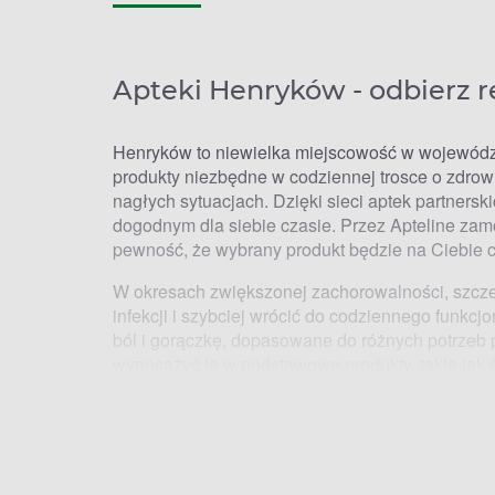
Apteki Henryków - odbierz r
Henryków to niewielka miejscowość w województw
produkty niezbędne w codziennej trosce o zdrow
nagłych sytuacjach. Dzięki sieci aptek partner
dogodnym dla siebie czasie. Przez Apteline za
pewność, że wybrany produkt będzie na Ciebie c
W okresach zwiększonej zachorowalności, szczeg
infekcji i szybciej wrócić do codziennego funk
ból i gorączkę
, dopasowane do różnych potrzeb 
wyposażyć ją w podstawowe produkty, takie jak
pomagają w utrzymaniu dobrej kondycji organiz
Natomiast w okresie pylenia łatwo znaleźć odp
Apteki Henryków - jak odebr