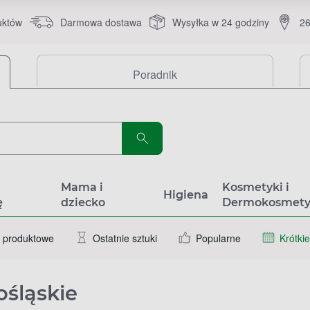
uktów
Darmowa dostawa
Wysyłka w 24 godziny
26
Poradnik
a
Mama i
Kosmetyki i
Higiena
ę
dziecko
Dermokosmety
 produktowe
Ostatnie sztuki
Popularne
Krótkie
ośląskie