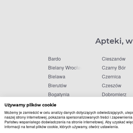
Apteki, w
Bardo
Cieszanów
Bielany Wrocławskie
Czarny Bór
Bielawa
Czernica
Bierutów
Czeszów
Bogatynia
Dobromierz
Bolesławiec
Dobroszyce
Używamy plików cookie
Brzeg Dolny
Dobrzykowice
Możemy je zamieścić w celu analizy danych dotyczących odwiedzających, ulep
naszej strony internetowej, pokazania spersonalizowanych treści i zapewnienia
Chobienia
Dziadowa Kło
Państwu wspaniałego doświadczenia na stronie internetowej. Aby uzyskać wię
informacji na temat plików cookie, których używamy, otwórz ustawienia.
Chocianów
Dzierżoniów