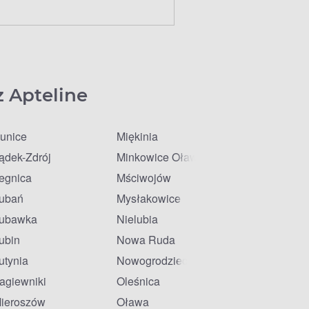
z Apteline
unice
Miękinia
ądek-Zdrój
Minkowice Oławskie
egnica
Mściwojów
ubań
Mysłakowice
ubawka
Nielubia
ubin
Nowa Ruda
utynia
Nowogrodziec
agiewniki
Oleśnica
ieroszów
Oława