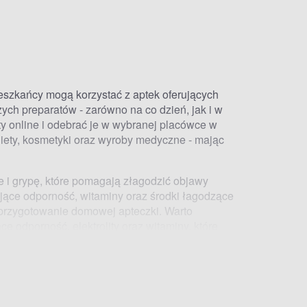
eszkańcy mogą korzystać z aptek oferujących
ych preparatów - zarówno na co dzień, jak i w
y online i odebrać je w wybranej placówce w
iety
,
kosmetyki
oraz wyroby medyczne - mając
e i grypę
, które pomagają złagodzić objawy
ające odporność, witaminy oraz
środki łagodzące
przygotowanie domowej apteczki. Warto
ące odporność
, elektrolity oraz witaminy, które
ć również
leki na kaszel
oraz
środki na katar
.
ak kichanie, wodnisty katar czy łzawienie oczu.