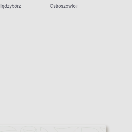
iędzybórz
Ostroszowice