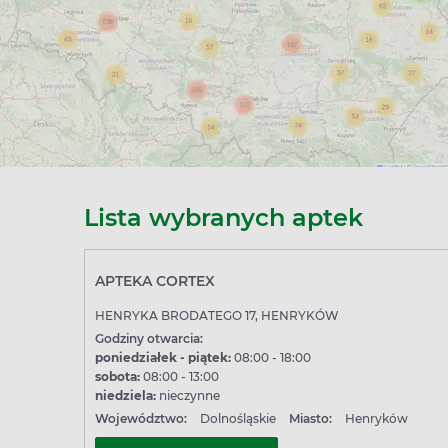
ne, weź pod uwagę przede wszystkim jej lokalizację - czy leży b
ny otwarcia, szczególnie jeśli planujesz odbiór wieczorem lub
eki już dziś.
ia o Apteki w Henrykowie
i z odbiorem w aptece w Henrykowie?
Lista wybranych aptek
ę leków z odbiorem w aptece stacjonarnej. W Henrykowie znajdzi
APTEKA CORTEX
rykowie są czynne w niedzielę?
HENRYKA BRODATEGO 17, HENRYKÓW
owane. Część placówek jest czynna również w niedzielę - spra
Godziny otwarcia:
poniedziałek - piątek:
08:00 - 18:00
sobota:
08:00 - 13:00
niedziela:
nieczynne
Województwo:
Dolnośląskie
Miasto:
Henryków