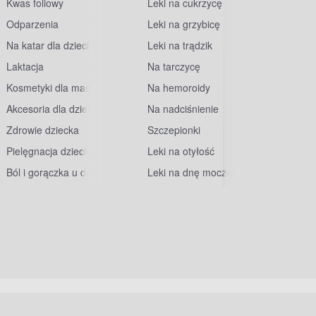
Kwas foliowy
Leki na cukrzycę
Odparzenia
Leki na grzybicę
Na katar dla dzieci
Leki na trądzik
Laktacja
Na tarczycę
Kosmetyki dla mam
Na hemoroidy
Akcesoria dla dzieci
Na nadciśnienie
Zdrowie dziecka
Szczepionki
Pielęgnacja dziecka
Leki na otyłość
Ból i gorączka u dzieci
Leki na dnę moczanową