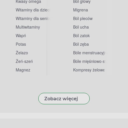
Kwasy omega
Ból głowy
Witaminy dla dzieci
Migrena
Witaminy dla seniorów
Ból pleców
Multiwitaminy
Ból ucha
Wapń
Ból zatok
Potas
Ból zęba
sowe
Żelazo
Bóle menstruacyjne
Żeń-szeń
Bóle mięśniowo-stawowe
Magnez
Kompresy żelowe
Zobacz więcej