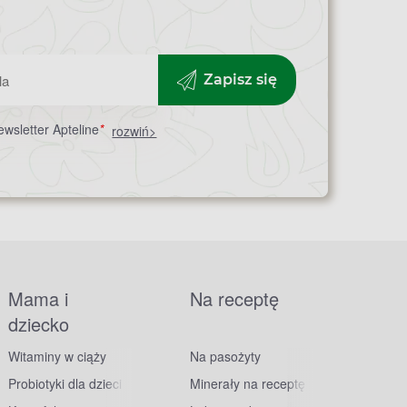
Zapisz się
wsletter Apteline
*
rozwiń>
Mama i
Na receptę
dziecko
Witaminy w ciąży
Na pasożyty
Probiotyki dla dzieci
Minerały na receptę