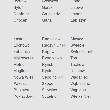
Bysław
Gostycyn
Lipno
odbiorem w aptece w Płużnicy?
Bytoń
Górsk
Lisewo
Chełmża
Grudziądz
Lniano
Tak, Apteline to portal umożliwiający rezerwację leków z
Choceń
Gruta
Łabiszyn
odbiorem w aptece stacjonarnej. W Płużnicy znajdziesz
listę aptek partnerskich bezpośrednio na naszej stronie.
Łasin
Radziejów
Śliwice
Czy apteki partnerskie Apteline w Płużnicy są
Łochowo
Radzyń Chełmiński
Świecie
czynne w niedzielę?
Łubianka
Rogowo
Świedziebnia
Mąkowarsko
Rynarzewo
Toruń
Godziny otwarcia aptek partnerskich są zróżnicowane.
Mełno
Ryńsk
Tuchola
Część placówek jest czynna również w niedzielę -
sprawdź aktualny harmonogram na stronie wybranej
Mogilno
Rypin
Unisław
apteki.
Nowa Wieś Królewska
Sępólno Krajeńskie
Waganiec
Pakość
Skępe
Wąbrzeźno
Płużnica
Skrwilno
Wąpielsk
Pokrzydowo
Strzelno
Wielka Nieszawka