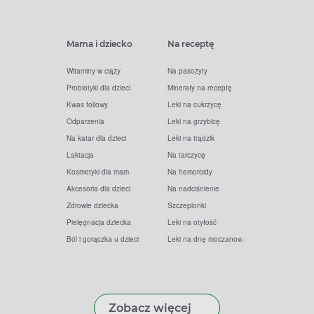
Mama i dziecko
Na receptę
Witaminy w ciąży
Na pasożyty
Probiotyki dla dzieci
Minerały na receptę
Kwas foliowy
Leki na cukrzycę
Odparzenia
Leki na grzybicę
Na katar dla dzieci
Leki na trądzik
Laktacja
Na tarczycę
Kosmetyki dla mam
Na hemoroidy
Akcesoria dla dzieci
Na nadciśnienie
Zdrowie dziecka
Szczepionki
Pielęgnacja dziecka
Leki na otyłość
Ból i gorączka u dzieci
Leki na dnę moczanową
Zobacz więcej