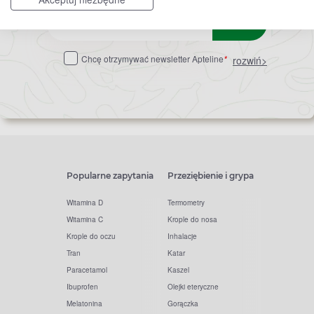
Zapisz
do
Chcę otrzymywać newsletter Apteline
*
rozwiń>
newslettera
Popularne zapytania
Przeziębienie i grypa
Witamina D
Termometry
Witamina C
Krople do nosa
Krople do oczu
Inhalacje
Tran
Katar
Paracetamol
Kaszel
Ibuprofen
Olejki eteryczne
Melatonina
Gorączka