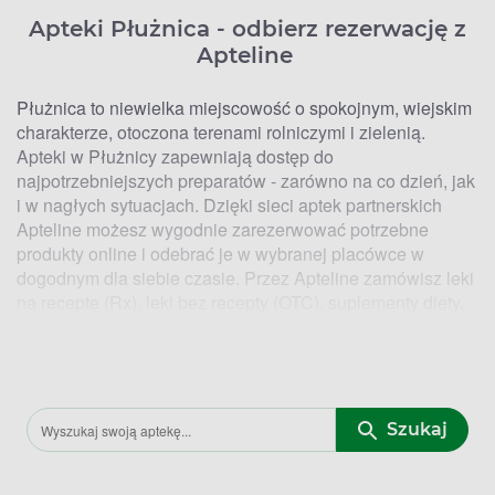
Apteki Płużnica - odbierz rezerwację z
Apteline
Płużnica to niewielka miejscowość o spokojnym, wiejskim
charakterze, otoczona terenami rolniczymi i zielenią.
Apteki w Płużnicy zapewniają dostęp do
najpotrzebniejszych preparatów - zarówno na co dzień, jak
i w nagłych sytuacjach. Dzięki sieci aptek partnerskich
Apteline możesz wygodnie zarezerwować potrzebne
produkty online i odebrać je w wybranej placówce w
dogodnym dla siebie czasie. Przez Apteline zamówisz
leki
na receptę (Rx)
, leki bez recepty (OTC), suplementy diety,
kosmetyki
oraz wyroby medyczne - mając pewność, że
wybrany produkt będzie na Ciebie czekał w aptece.
W okresach zwiększonej zachorowalności, szczególnie
jesienią i zimą, wiele osób sięga po
leki na przeziębienie i
Szukaj
grypę
, które pomagają złagodzić objawy infekcji i szybciej
wrócić do codziennego funkcjonowania. W aptekach w
dostępne są również preparaty wspierające odporność,