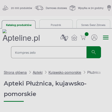
20 000 produktów
Darmowa dostawa
Wysyłka w 24 godziny
Poradnik
Serwis Świat Zdrowia
Katalog produktów
sztuk
Strona główna
Apteki
Kujawsko-pomorskie
Płużnica
Apteki Płużnica, kujawsko-
pomorskie