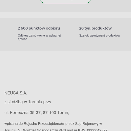
2 600 punktów odbioru
20 tys. produktów
Odbierz zamówienie w wybranej
Szeroki asortyment produktów
aptece
NEUCA S.A.
z siedzibą w Toruniu przy
ul. Forteczna 35-37, 87-100 Toruń,
wpisana do Rejestru Przedsiębiorców przez Sąd Rejonowy w
Toruniu, VII Wydział Gospodarczy KRS pod nr KRS: 0000049872,