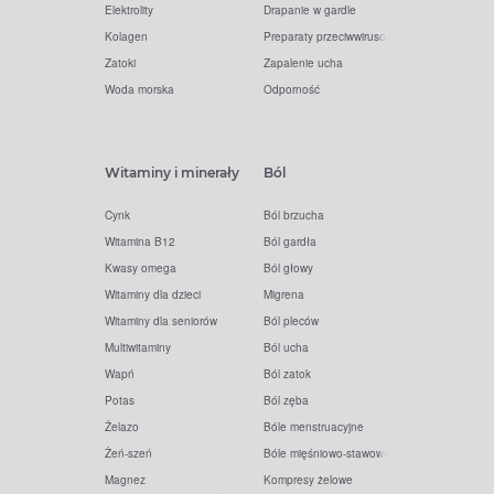
Elektrolity
Drapanie w gardle
Kolagen
Preparaty przeciwwirusowe
Zatoki
Zapalenie ucha
Woda morska
Odporność
Witaminy i minerały
Ból
Cynk
Ból brzucha
Witamina B12
Ból gardła
Kwasy omega
Ból głowy
Witaminy dla dzieci
Migrena
Witaminy dla seniorów
Ból pleców
Multiwitaminy
Ból ucha
Wapń
Ból zatok
Potas
Ból zęba
Żelazo
Bóle menstruacyjne
Żeń-szeń
Bóle mięśniowo-stawowe
Magnez
Kompresy żelowe