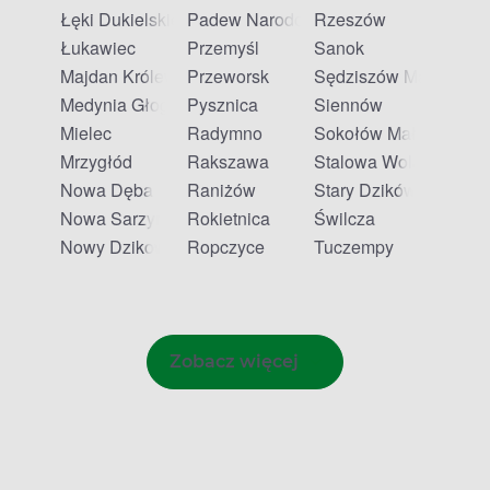
Łęki Dukielskie
Padew Narodowa
Rzeszów
Łukawiec
Przemyśl
Sanok
Majdan Królewski
Przeworsk
Sędziszów Małopolski
Medynia Głogowska
Pysznica
Siennów
Mielec
Radymno
Sokołów Małopolski
Mrzygłód
Rakszawa
Stalowa Wola
Nowa Dęba
Raniżów
Stary Dzików
Nowa Sarzyna
Rokietnica
Świlcza
Nowy Dzikowiec
Ropczyce
Tuczempy
Zobacz więcej