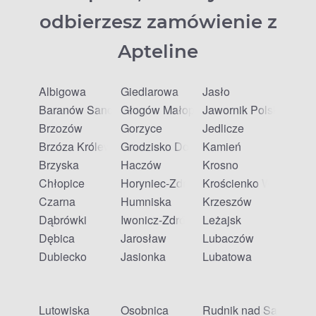
odbierzesz zamówienie z
Apteline
Albigowa
Giedlarowa
Jasło
Baranów Sandomierski
Głogów Małopolski
Jawornik Polski
Brzozów
Gorzyce
Jedlicze
Brzóza Królewska
Grodzisko Dolne
Kamień
Brzyska
Haczów
Krosno
Chłopice
Horyniec-Zdrój
Krościenko Wyżne
Czarna
Humniska
Krzeszów
Dąbrówki
Iwonicz-Zdrój
Leżajsk
Dębica
Jarosław
Lubaczów
Dubiecko
Jasionka
Lubatowa
Lutowiska
Osobnica
Rudnik nad Sanem