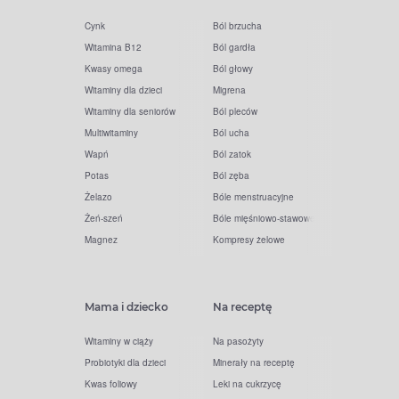
Cynk
Ból brzucha
Witamina B12
Ból gardła
Kwasy omega
Ból głowy
Witaminy dla dzieci
Migrena
Witaminy dla seniorów
Ból pleców
Multiwitaminy
Ból ucha
Wapń
Ból zatok
Potas
Ból zęba
Żelazo
Bóle menstruacyjne
Żeń-szeń
Bóle mięśniowo-stawowe
Magnez
Kompresy żelowe
Mama i dziecko
Na receptę
Witaminy w ciąży
Na pasożyty
Probiotyki dla dzieci
Minerały na receptę
Kwas foliowy
Leki na cukrzycę