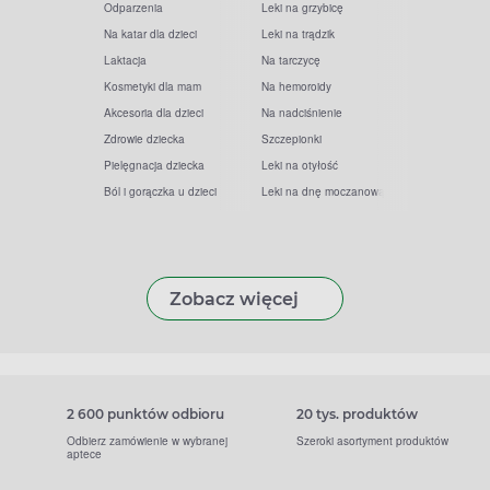
Odparzenia
Leki na grzybicę
Na katar dla dzieci
Leki na trądzik
Laktacja
Na tarczycę
Kosmetyki dla mam
Na hemoroidy
Akcesoria dla dzieci
Na nadciśnienie
Zdrowie dziecka
Szczepionki
Pielęgnacja dziecka
Leki na otyłość
Ból i gorączka u dzieci
Leki na dnę moczanową
Zobacz więcej
2 600 punktów odbioru
20 tys. produktów
Odbierz zamówienie w wybranej
Szeroki asortyment produktów
aptece