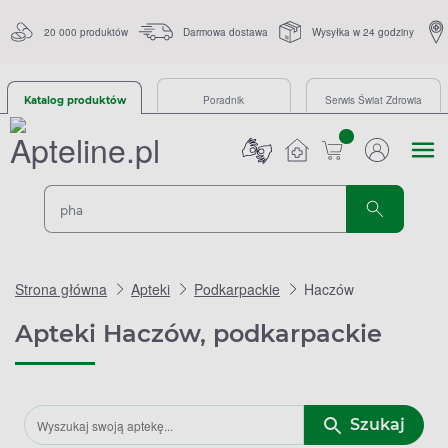
20 000 produktów
Darmowa dostawa
Wysyłka w 24 godziny
Poradnik
Serwis Świat Zdrowia
Katalog produktów
sztuk
Strona główna
Apteki
Podkarpackie
Haczów
Apteki Haczów, podkarpackie
Szukaj