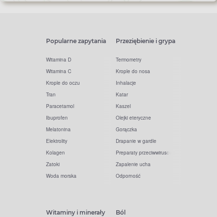
Popularne zapytania
Przeziębienie i grypa
Witamina D
Termometry
Witamina C
Krople do nosa
Krople do oczu
Inhalacje
Tran
Katar
Paracetamol
Kaszel
Ibuprofen
Olejki eteryczne
Melatonina
Gorączka
Elektrolity
Drapanie w gardle
Kolagen
Preparaty przeciwwirusowe
Zatoki
Zapalenie ucha
Woda morska
Odporność
Witaminy i minerały
Ból