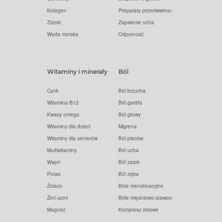
Kolagen
Preparaty przeciwwirusowe
Zatoki
Zapalenie ucha
Woda morska
Odporność
Witaminy i minerały
Ból
Cynk
Ból brzucha
Witamina B12
Ból gardła
Kwasy omega
Ból głowy
Witaminy dla dzieci
Migrena
Witaminy dla seniorów
Ból pleców
Multiwitaminy
Ból ucha
Wapń
Ból zatok
Potas
Ból zęba
Żelazo
Bóle menstruacyjne
Żeń-szeń
Bóle mięśniowo-stawowe
Magnez
Kompresy żelowe