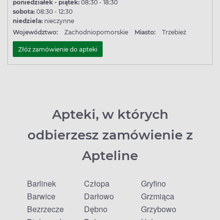
poniedziałek - piątek:
08:30 - 18:30
sobota:
08:30 - 12:30
niedziela:
nieczynne
Województwo:
Zachodniopomorskie
Miasto:
Trzebież
Złóż zamówienie do apteki
Apteki, w których
odbierzesz zamówienie z
Apteline
Barlinek
Człopa
Gryfino
Barwice
Darłowo
Grzmiąca
Bezrzecze
Dębno
Grzybowo