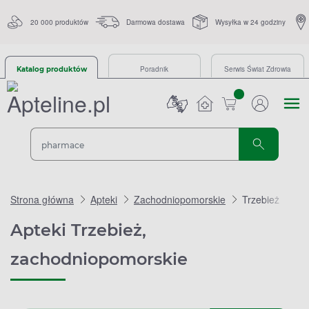
20 000 produktów
Darmowa dostawa
Wysyłka w 24 godziny
Poradnik
Serwis Świat Zdrowia
Katalog produktów
sztuk
Strona główna
Apteki
Zachodniopomorskie
Trzebież
Apteki Trzebież,
zachodniopomorskie