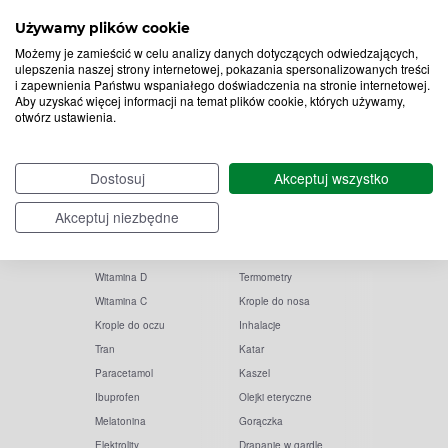
Zapisz
Używamy plików cookie
do
Możemy je zamieścić w celu analizy danych dotyczących odwiedzających,
ulepszenia naszej strony internetowej, pokazania spersonalizowanych treści
Chcę otrzymywać newsletter Apteline
*
rozwiń>
i zapewnienia Państwu wspaniałego doświadczenia na stronie internetowej.
newslettera
Aby uzyskać więcej informacji na temat plików cookie, których używamy,
otwórz ustawienia.
Dostosuj
Akceptuj wszystko
Akceptuj niezbędne
Popularne zapytania
Przeziębienie i grypa
Witamina D
Termometry
Witamina C
Krople do nosa
Krople do oczu
Inhalacje
Tran
Katar
Paracetamol
Kaszel
Ibuprofen
Olejki eteryczne
Melatonina
Gorączka
Elektrolity
Drapanie w gardle