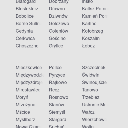
Białogard
Dobrzany
Ińsko
Biesiekierz
Drawno
Kalisz Pomorski
Bobolice
Dziwnów
Kamień Pomorski
Borne Sulinowo
Golczewo
Karlino
Cedynia
Goleniów
Kołobrzeg
Cerkwica
Gościno
Koszalin
Choszczno
Gryfice
Łobez
Mieszkowice
Police
Szczecinek
Międzywodzie
Pyrzyce
Świdwin
Międzyzdroje
Rajkowo
Świnoujście
Mirosławiec
Recz
Tanowo
Moryń
Rosnowo
Trzebież
Mrzeżyno
Sianów
Ustronie Morskie
Mścice
Siemyśl
Wałcz
Myślibórz
Stargard
Wierzchowo
Nowe Czarnowo
Suchań
Wolin