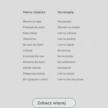
Mama i dziecko
Na receptę
Witaminy w ciąży
Na pasożyty
Probiotyki dla dzieci
Minerały na receptę
Kwas foliowy
Leki na cukrzycę
Odparzenia
Leki na grzybicę
Na katar dla dzieci
Leki na trądzik
Laktacja
Na tarczycę
Kosmetyki dla mam
Na hemoroidy
Akcesoria dla dzieci
Na nadciśnienie
Zdrowie dziecka
Szczepionki
Pielęgnacja dziecka
Leki na otyłość
Ból i gorączka u dzieci
Leki na dnę moczanową
Zobacz więcej