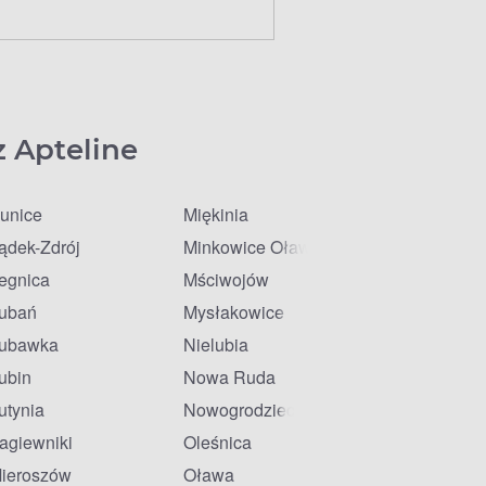
z Apteline
unice
Miękinia
ądek-Zdrój
Minkowice Oławskie
egnica
Mściwojów
ubań
Mysłakowice
ubawka
Nielubia
ubin
Nowa Ruda
utynia
Nowogrodziec
agiewniki
Oleśnica
ieroszów
Oława