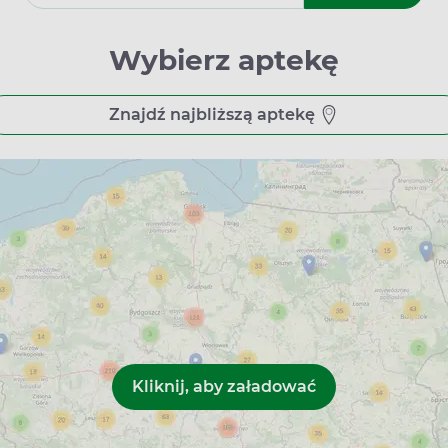
odne – większość działa w standardowych godzinach od 8:00 do
 w niedziele. To elastyczne podejście ułatwia odbiór zamówien
Wybierz aptekę
utowie – pewny sposób na sprawną re
Znajdź najbliższą aptekę
bko i bezpiecznie, a odbiór w wybranej aptece w Bierutowie pr
ecepty, suplementów diety, kosmetyków aptecznych oraz sprzęt
ne.pl i zamów teraz, aby mieć pewność szybkiego i wygodnego