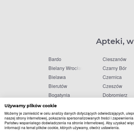
Apteki, w
Bardo
Cieszanów
Bielany Wrocławskie
Czarny Bór
Bielawa
Czernica
Bierutów
Czeszów
Bogatynia
Dobromierz
Bolesławiec
Dobroszyce
Używamy plików cookie
Brzeg Dolny
Dobrzykowice
Możemy je zamieścić w celu analizy danych dotyczących odwiedzających, ulep
naszej strony internetowej, pokazania spersonalizowanych treści i zapewnienia
Chobienia
Dziadowa Kło
Państwu wspaniałego doświadczenia na stronie internetowej. Aby uzyskać wię
informacji na temat plików cookie, których używamy, otwórz ustawienia.
Chocianów
Dzierżoniów