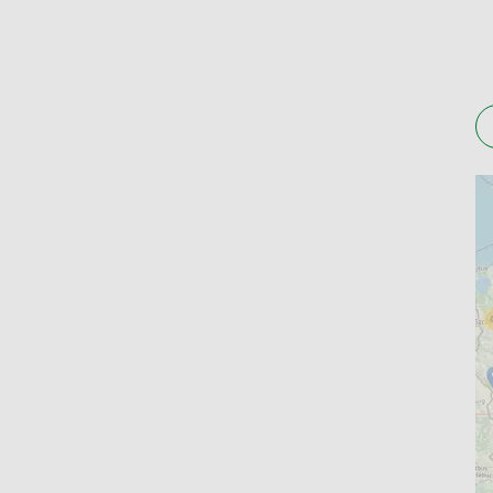
Godziny otwarcia aptek w Bierutowie są różnor
znajdziesz również apteki całodobowe i otwarte
wizytę do własnego harmonogramu.
Gdzie po Lek. Apteki w Bier
Na Apteline.pl możesz zarezerwować produkty szy
oferuje szeroki wybór leków na receptę i bez r
swoje i bliskich kompleksowo.
Sprawdź dostępne apteki w Bierutowie na Apteli