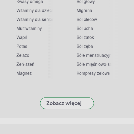
Kwasy omega
Ból głowy
Witaminy dla dzieci
Migrena
Witaminy dla seniorów
Ból pleców
Multiwitaminy
Ból ucha
Wapń
Ból zatok
Potas
Ból zęba
sowe
Żelazo
Bóle menstruacyjne
Żeń-szeń
Bóle mięśniowo-stawowe
Magnez
Kompresy żelowe
Zobacz więcej