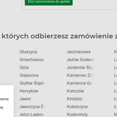
Złóż zamówienie do apteki
 których odbierzesz zamówienie 
Głuszyca
Jerzmanowa
K
Gniechowice
Jeżów Sudecki
L
Góra
Jordanów Śląski
L
Grębocice
Kamieniec Ząbkowicki
L
Gryfów Śląski
Kamienna Góra
L
Henryków
Kiełczów
L
Jawor
Kłodzko
L
szenia
da
Jaworzyna Śląska
Kobierzyce
Ł
cej
Jelcz-Laskowice
Kostomłoty
M