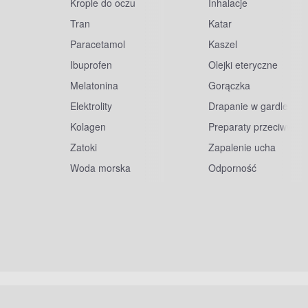
Krople do oczu
Inhalacje
Tran
Katar
Paracetamol
Kaszel
Ibuprofen
Olejki eteryczne
Melatonina
Gorączka
Elektrolity
Drapanie w gardle
Kolagen
Preparaty przeciwwiru
Zatoki
Zapalenie ucha
Woda morska
Odporność