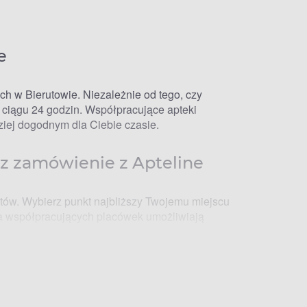
e
ch w Bierutowie. Niezależnie od tego, czy
ciągu 24 godzin. Współpracujące apteki
ziej dogodnym dla Ciebie czasie.
sz zamówienie z Apteline
któw. Wybierz punkt najbliższy Twojemu miejscu
sta współpracujących placówek umożliwiają