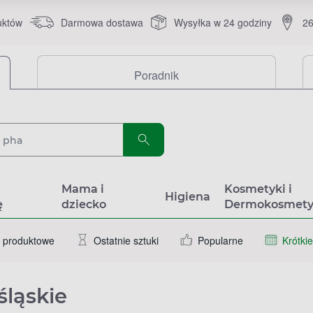
uktów
Darmowa dostawa
Wysyłka w 24 godziny
26
Poradnik
a
Mama i
Kosmetyki i
Higiena
ę
dziecko
Dermokosmety
 produktowe
Ostatnie sztuki
Popularne
Krótkie
śląskie