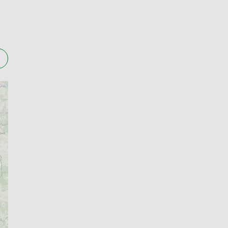
 20:00, ale wśród współpracujących punktów
ia o dowolnej porze dnia i pozwala dopasować
alizację zamówienia
zebiega sprawnie i bez stresu. Platforma
u medycznego, dzięki czemu zadbasz o zdrowie
 odbioru produktów!