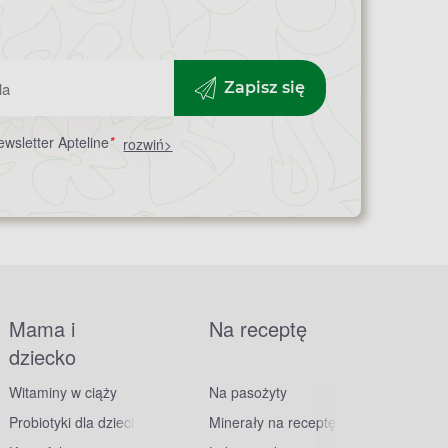
Zapisz się
wsletter Apteline
*
rozwiń>
Mama i
Na receptę
dziecko
Witaminy w ciąży
Na pasożyty
Probiotyki dla dzieci
Minerały na receptę