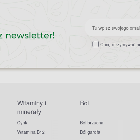
Zapisz
z newsletter!
do
Chcę otrzymywać ne
newslettera
Witaminy i
Ból
minerały
Cynk
Ból brzucha
Witamina B12
Ból gardła