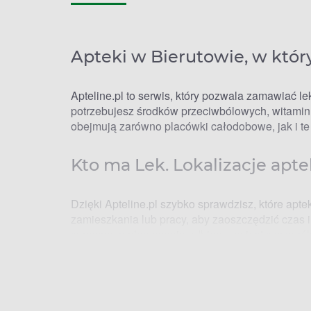
Apteki w Bierutowie, w któr
Apteline.pl to serwis, który pozwala zamawiać l
potrzebujesz środków przeciwbólowych, witamin
obejmują zarówno placówki całodobowe, jak i te
Kto ma Lek. Lokalizacje apt
Dzięki Apteline.pl szybko sprawdzisz, które ap
zamieszkania lub pracy, aby zaoszczędzić czas i
sprawne zaplanowanie odbioru, co jest szczegól
Apteki w Bierutowie – godzi