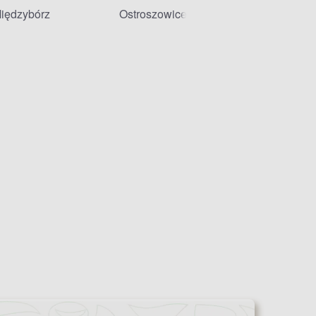
iędzybórz
Ostroszowice