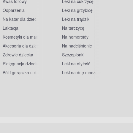
Kwas foliowy
Leki na cukrzycę
Odparzenia
Leki na grzybicę
Na katar dla dzieci
Leki na trądzik
Laktacja
Na tarczycę
Kosmetyki dla mam
Na hemoroidy
Akcesoria dla dzieci
Na nadciśnienie
Zdrowie dziecka
Szczepionki
Pielęgnacja dziecka
Leki na otyłość
Ból i gorączka u dzieci
Leki na dnę moczanową