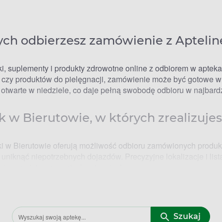
ych odbierzesz zamówienie z Aptelin
eki, suplementy i produkty zdrowotne online z odbiorem w apteka
 czy produktów do pielęgnacji, zamówienie może być gotowe w 
 otwarte w niedziele, co daje pełną swobodę odbioru w najbard
ek w Bierutowie, w których zrealizuje
teki w Bierutowie oferują możliwość odbioru zamówionych produ
 uniknąć niepotrzebnych dojazdów. Precyzyjne lokalizacje i li
nie przydatne w nagłych sytuacjach.
ny otwarcia
Szukaj