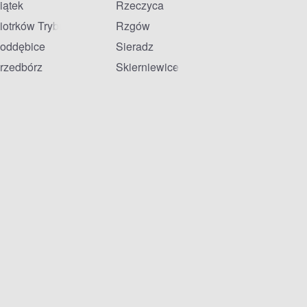
iątek
Rzeczyca
iotrków Trybunalski
Rzgów
oddębice
Sieradz
rzedbórz
Skierniewice