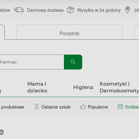
uktów
Darmowa dostawa
Wysyłka w 24 godziny
26
Poradnik
a
Mama i
Kosmetyki i
Higiena
ę
dziecko
Dermokosmety
 produktowe
Ostatnie sztuki
Popularne
Krótkie
e