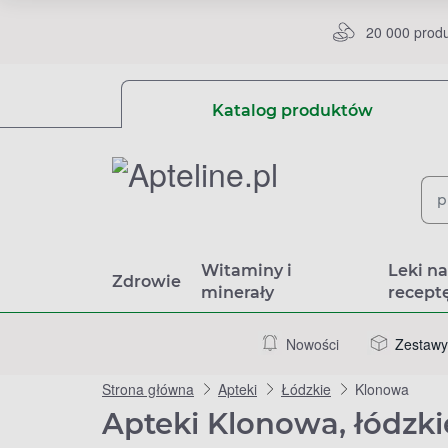
20 000 prod
Katalog produktów
Witaminy i
Leki n
Zdrowie
minerały
recept
Nowości
Zestawy
Strona główna
Apteki
Łódzkie
Klonowa
Apteki Klonowa, łódzki