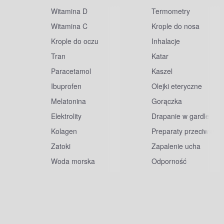
Witamina D
Termometry
Witamina C
Krople do nosa
Krople do oczu
Inhalacje
Tran
Katar
Paracetamol
Kaszel
Ibuprofen
Olejki eteryczne
Melatonina
Gorączka
Elektrolity
Drapanie w gardle
Kolagen
Preparaty przeciwwiru
Zatoki
Zapalenie ucha
Woda morska
Odporność