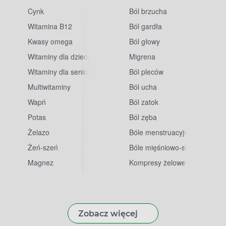
Cynk
Ból brzucha
Witamina B12
Ból gardła
Kwasy omega
Ból głowy
Witaminy dla dzieci
Migrena
Witaminy dla seniorów
Ból pleców
Multiwitaminy
Ból ucha
Wapń
Ból zatok
Potas
Ból zęba
sowe
Żelazo
Bóle menstruacyjne
Żeń-szeń
Bóle mięśniowo-stawowe
Magnez
Kompresy żelowe
Zobacz więcej