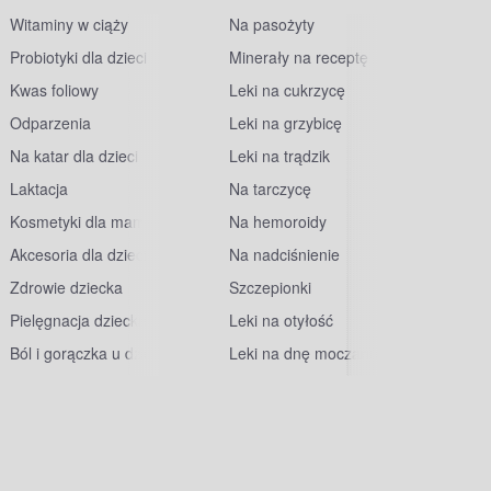
Witaminy w ciąży
Na pasożyty
Probiotyki dla dzieci
Minerały na receptę
Kwas foliowy
Leki na cukrzycę
Odparzenia
Leki na grzybicę
Na katar dla dzieci
Leki na trądzik
Laktacja
Na tarczycę
Kosmetyki dla mam
Na hemoroidy
Akcesoria dla dzieci
Na nadciśnienie
Zdrowie dziecka
Szczepionki
Pielęgnacja dziecka
Leki na otyłość
Ból i gorączka u dzieci
Leki na dnę moczanową