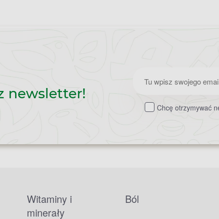
Zapisz
z newsletter!
do
Chcę otrzymywać ne
newslettera
Witaminy i
Ból
minerały