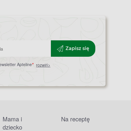
Zapisz się
wsletter Apteline
*
rozwiń>
Mama i
Na receptę
dziecko