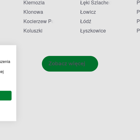
Kiernozia
Łęki Szlacheckie
P
Klonowa
Łowicz
P
Kocierzew Południowy
Łódź
P
Koluszki
Łyszkowice
P
szenia
Zobacz więcej
cej