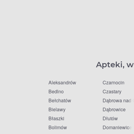
Apteki, w
Aleksandrów
Czarnocin
Bedlno
Czastary
Bełchatów
Dąbrowa nad 
Bielawy
Dąbrowice
Błaszki
Dłutów
Bolimów
Domaniewice