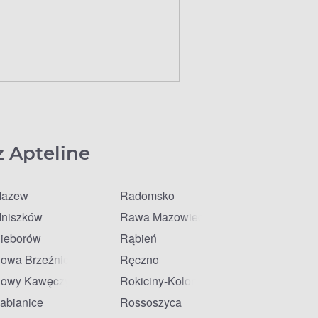
z Apteline
azew
Radomsko
niszków
Rawa Mazowiecka
ieborów
Rąbień
owa Brzeźnica
Ręczno
owy Kawęczyn
Rokiciny-Kolonia
abianice
Rossoszyca