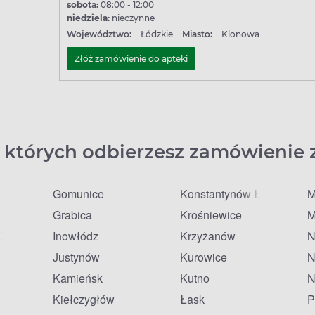
sobota:
08:00 - 12:00
niedziela:
nieczynne
Województwo:
Łódzkie
Miasto:
Klonowa
Złóż zamówienie do apteki
 których odbierzesz zamówienie 
Gomunice
Konstantynów Łódzki
M
Grabica
Krośniewice
M
Czarną
Inowłódz
Krzyżanów
N
Justynów
Kurowice
N
Kamieńsk
Kutno
N
Kiełczygłów
Łask
P