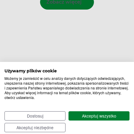
Zobacz więcej
Używamy plików cookie
Możemy je zamieścić w celu analizy danych dotyczących odwiedzających,
ulepszenia naszej strony internetowej, pokazania spersonalizowanych treści
i zapewnienia Państwu wspaniałego doświadczenia na stronie internetowej.
Aby uzyskać więcej informacji na temat plików cookie, których używamy,
otwórz ustawienia.
Bądź na bieżąco,
zapisz się na nasz newsletter!
Dostosuj
Akceptuj wszystko
Zapisz
Akceptuj niezbędne