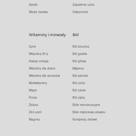
Zatoki
Zapalenie ucha
Woda morska
Odporność
Witaminy i minerały
Ból
Cynk
Ból brzucha
Witamina B12
Ból gardła
Kwasy omega
Ból głowy
Witaminy dla dzieci
Migrena
Witaminy dla seniorów
Ból pleców
Multiwitaminy
Ból ucha
Wapń
Ból zatok
Potas
Ból zęba
Żelazo
Bóle menstruacyjne
Żeń-szeń
Bóle mięśniowo-stawowe
Magnez
Kompresy żelowe