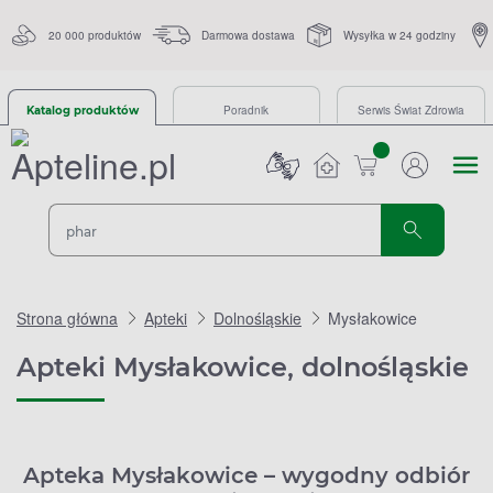
20 000 produktów
Darmowa dostawa
Wysyłka w 24 godziny
Poradnik
Serwis Świat Zdrowia
Katalog produktów
sztuk
Strona główna
Apteki
Dolnośląskie
Mysłakowice
Apteki Mysłakowice, dolnośląskie
Apteka Mysłakowice – wygodny odbiór