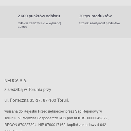
2 600 punktów odbioru
20 tys. produktów
Odbierz zamówienie w wybranej
Szeroki asortyment produktów
aptece
NEUCA S.A.
z siedzibą w Toruniu przy
ul. Forteczna 35-37, 87-100 Toruń,
wpisana do Rejestru Przedsiębiorców przez Sąd Rejonowy w
Toruniu, VII Wydział Gospodarczy KRS pod nr KRS: 0000049872,
REGON 870227804, NIP 8790017162, kapitał zakładowy 4 642