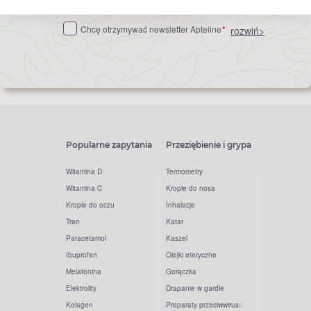
do
Chcę otrzymywać newsletter Apteline
*
rozwiń>
newslettera
Popularne zapytania
Przeziębienie i grypa
Witamina D
Termometry
Witamina C
Krople do nosa
Krople do oczu
Inhalacje
Tran
Katar
Paracetamol
Kaszel
Ibuprofen
Olejki eteryczne
Melatonina
Gorączka
Elektrolity
Drapanie w gardle
Kolagen
Preparaty przeciwwirusowe