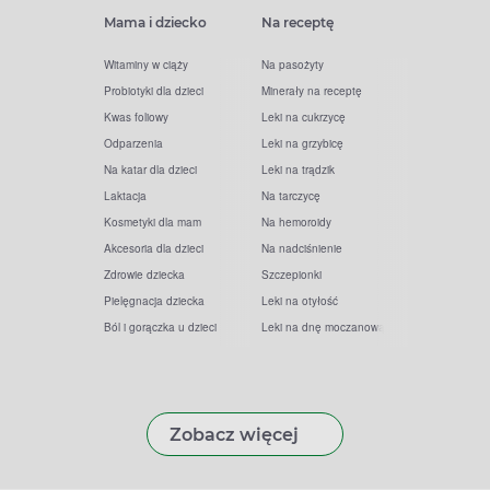
Mama i dziecko
Na receptę
Witaminy w ciąży
Na pasożyty
Probiotyki dla dzieci
Minerały na receptę
Kwas foliowy
Leki na cukrzycę
Odparzenia
Leki na grzybicę
Na katar dla dzieci
Leki na trądzik
Laktacja
Na tarczycę
Kosmetyki dla mam
Na hemoroidy
Akcesoria dla dzieci
Na nadciśnienie
Zdrowie dziecka
Szczepionki
Pielęgnacja dziecka
Leki na otyłość
Ból i gorączka u dzieci
Leki na dnę moczanową
Zobacz więcej