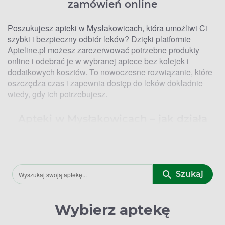
zamówień online
Poszukujesz apteki w Mysłakowicach, która umożliwi Ci
szybki i bezpieczny odbiór leków? Dzięki platformie
Apteline.pl możesz zarezerwować potrzebne produkty
online i odebrać je w wybranej aptece bez kolejek i
dodatkowych kosztów. To nowoczesne rozwiązanie, które
oszczędza czas i zapewnia dostęp do leków dokładnie
wtedy, gdy ich potrzebujesz.
Apteki w Mysłakowicach – jak działa
rezerwacja przez Apteline.pl
Apteline.pl współpracuje z aptekami w Mysłakowicach,
oferując system rezerwacji online. Wystarczy wejść na
Szukaj
stronę, sprawdzić dostępność leku w czasie rzeczywistym i
dokonać rezerwacji. Aktualna lista partnerskich punktów
dostępna jest bezpośrednio na platformie Apteline.pl –
Wybierz aptekę
znajdziesz tam szczegółowe informacje o lokalizacjach
oraz godzinach otwarcia.