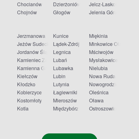
Chocianów
Dzierżoniów
Jelcz-Laskowice
Chojnów
Głogów
Jelenia Góra
Jerzmanowa
Kunice
Miękinia
Jeżów Sudecki
Lądek-Zdrój
Minkowice Oławskie
Jordanów Śląski
Legnica
Mściwojów
Kamieniec Ząbkowicki
Lubań
Mysłakowice
Kamienna Góra
Lubawka
Nielubia
Kiełczów
Lubin
Nowa Ruda
Kłodzko
Lutynia
Nowogrodziec
Kobierzyce
Łagiewniki
Oleśnica
Kostomłoty
Mieroszów
Oława
Kotla
Międzybórz
Ostroszowice