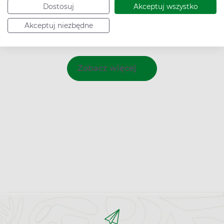
Płużnica
Skrwilno
Wąpielsk
Dostosuj
Akceptuj wszystko
Pokrzydowo
Strzelno
Wielka Nieszawka
Akceptuj niezbędne
Zobacz więcej