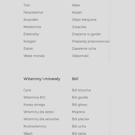
Tran
Katar
Paracetamol
Kaszel
Ibuprofen
Olejki eteryczne
Melatonina
Gorączka
Elektrolity
Drapanie w gardle
Kolagen
Preparaty przeciwwirusowe
Zatoki
Zapalenie ucha
Woda morska
Odporność
Witaminy i minerały
Ból
Cynk
Ból brzucha
Witamina B12
Ból gardła
Kwasy omega
Ból głowy
Witaminy dla dzieci
Migrena
Witaminy dla seniorów
Ból pleców
Multiwitaminy
Ból ucha
Wapń
Ból zatok