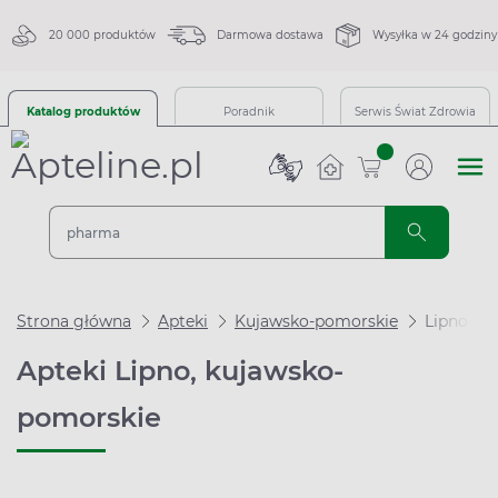
20 000 produktów
Darmowa dostawa
Wysyłka w 24 godziny
Katalog produktów
Poradnik
Serwis Świat Zdrowia
sztuk
Strona główna
Apteki
Kujawsko-pomorskie
Lipno
Apteki Lipno, kujawsko-
pomorskie