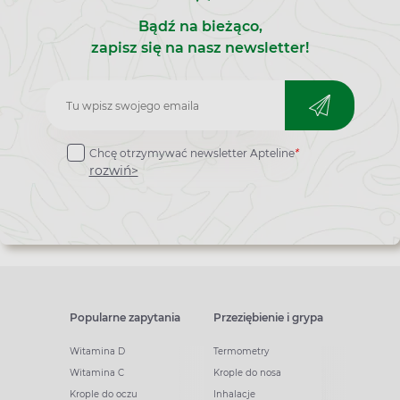
Bądź na bieżąco,
zapisz się na nasz newsletter!
Zapisz
do
Chcę otrzymywać newsletter Apteline
*
newslettera
rozwiń>
Popularne zapytania
Przeziębienie i grypa
Witamina D
Termometry
Witamina C
Krople do nosa
Krople do oczu
Inhalacje