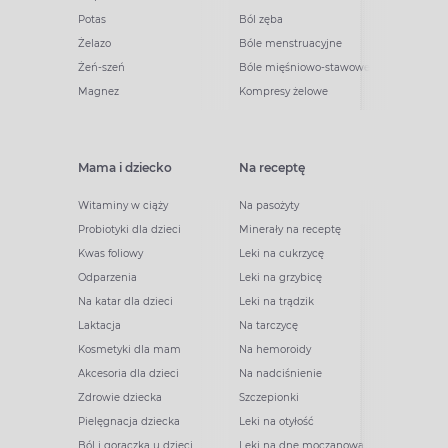
Potas
Ból zęba
Żelazo
Bóle menstruacyjne
Żeń-szeń
Bóle mięśniowo-stawowe
Magnez
Kompresy żelowe
Mama i dziecko
Na receptę
Witaminy w ciąży
Na pasożyty
Probiotyki dla dzieci
Minerały na receptę
Kwas foliowy
Leki na cukrzycę
Odparzenia
Leki na grzybicę
Na katar dla dzieci
Leki na trądzik
Laktacja
Na tarczycę
Kosmetyki dla mam
Na hemoroidy
Akcesoria dla dzieci
Na nadciśnienie
Zdrowie dziecka
Szczepionki
Pielęgnacja dziecka
Leki na otyłość
Ból i gorączka u dzieci
Leki na dnę moczanową