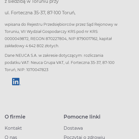
z siedzibą w Toruniu przy
ul. Forteczna 35-37, 87-100 Toruń,
wpisana do Rejestru Przedsiębiorców przez Sąd Rejonowy w
Toruniu, VII Wydział Gospodarczy KRS pod nr KRS:
0000049872, REGON 870227804, NIP 8790017162, kapitał
zakładowy 4 642 802 złotych.
Dane NEUCA S.A. w zakresie dotyczącym: rozliczania
podatku VAT: Neuca Grupa VAT, ul. Forteczna 35-37, 87-100
Toruń, NIP: 1070047823
O firmie
Pomocne linki
Kontakt
Dostawa
O nas
Poczytaj o zdrowiu