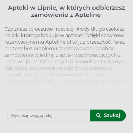
Apteki w Lipnie, w których odbierzesz
zamówienie z Apteline
Czy znasz to uczucie frustracji, kiedy długo czekasz
na lek, którego brakuje w aptece? Dzięki serwisowi
rezerwacyjnemu Apteline.pl to już przeszłość. Teraz
możesz bez problemu zarezerwować i odebrać
zamówienie w jednej z aptek współpracujących z
nami w Lipnie. Wiele z tych placówek jest czynnych
całą dobę, co pozwala na odbiór produktów w
dogodnym dla Ciebie momencie. Sprawdź
lokalizacje aptek oraz ich godziny otwarcia w naszej
bazie, aby skorzystać z tej wygodnej usługi bez
zbędnego stresu.
Kto ma lek? Lokalizacje aptek w Lipnie,
w których zrealizujesz zamówienie z
Szukaj
Apteline