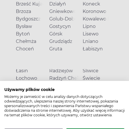
Brześć Kujawski
Działyń
Koneck
Brzoza
Gniewkowo
Koronowo
Bydgoszcz
Golub-Dobrzyń
Kowalewo Pomorsk
Bysław
Gostycyn
Lipno
Bytoń
Górsk
Lisewo
Chełmża
Grudziądz
Lniano
Choceń
Gruta
Łabiszyn
Łasin
Radziejów
Śliwice
Łochowo
Radzyń Chełmiński
Świecie
Łubianka
Rogowo
Świedziebnia
Używamy plików cookie
Mąkowarsko
Rynarzewo
Toruń
Możemy je zamieścić w celu analizy danych dotyczących
Mełno
Ryńsk
Tuchola
odwiedzających, ulepszenia naszej strony internetowej, pokazania
spersonalizowanych treści i zapewnienia Państwu wspaniałego
Mogilno
Rypin
Unisław
doświadczenia na stronie internetowej. Aby uzyskać więcej informacji
na temat plików cookie, których używamy, otwórz ustawienia.
Nowa Wieś Królewska
Sępólno Krajeńskie
Waganiec
Pakość
Skępe
Wąbrzeźno