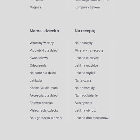
Magnez
Kompresy żelowe
Mama i dziecko
Na receptę
Witaminy w ciąży
Na pasożyty
Probiotyki dla dzieci
Minerały na receptę
Kwas foliowy
Leki na cukrzycę
Odparzenia
Leki na grzybicę
Na katar dla dzieci
Leki na trądzik
Laktacja
Na tarczycę
Kosmetyki dla mam
Na hemoroidy
Akcesoria dla dzieci
Na nadciśnienie
Zdrowie dziecka
Szczepionki
Pielęgnacja dziecka
Leki na otyłość
Ból i gorączka u dzieci
Leki na dnę moczanową