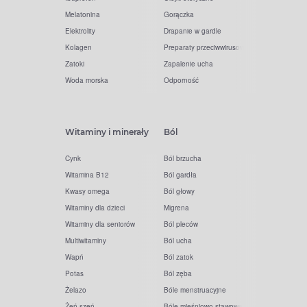
Melatonina
Gorączka
Elektrolity
Drapanie w gardle
Kolagen
Preparaty przeciwwirusowe
Zatoki
Zapalenie ucha
Woda morska
Odporność
Witaminy i minerały
Ból
Cynk
Ból brzucha
Witamina B12
Ból gardła
Kwasy omega
Ból głowy
Witaminy dla dzieci
Migrena
Witaminy dla seniorów
Ból pleców
Multiwitaminy
Ból ucha
Wapń
Ból zatok
Potas
Ból zęba
Żelazo
Bóle menstruacyjne
Żeń-szeń
Bóle mięśniowo-stawowe