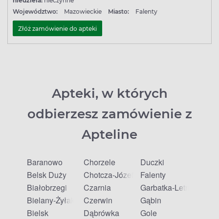
niedziela:
nieczynne
Województwo:
Mazowieckie
Miasto:
Falenty
Złóż zamówienie do apteki
Apteki, w których
odbierzesz zamówienie z
Apteline
Baranowo
Chorzele
Duczki
Belsk Duży
Chotcza-Józefów
Falenty
Białobrzegi
Czarnia
Garbatka-Letnisko
Bielany-Żyłaki
Czerwin
Gąbin
Bielsk
Dąbrówka
Gole