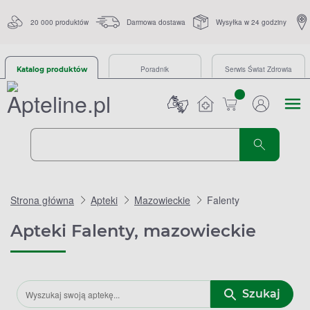
20 000 produktów
Darmowa dostawa
Wysyłka w 24 godziny
Poradnik
Serwis Świat Zdrowia
Katalog produktów
sztuk
Strona główna
Apteki
Mazowieckie
Falenty
Apteki Falenty, mazowieckie
Szukaj