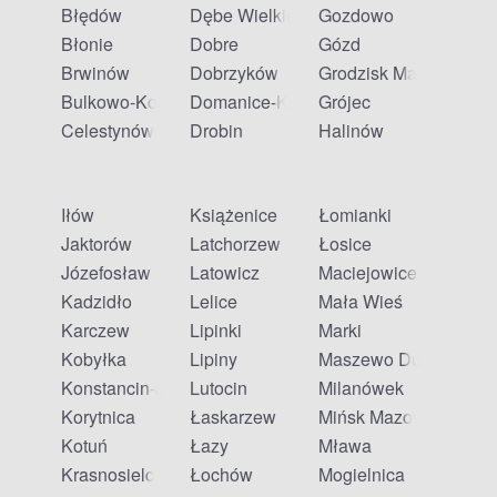
Błędów
Dębe Wielkie
Gozdowo
Błonie
Dobre
Gózd
Brwinów
Dobrzyków
Grodzisk Mazowiecki
Bulkowo-Kolonia
Domanice-Kolonia
Grójec
Celestynów
Drobin
Halinów
Iłów
Książenice
Łomianki
Jaktorów
Latchorzew
Łosice
Józefosław
Latowicz
Maciejowice
Kadzidło
Lelice
Mała Wieś
Karczew
Lipinki
Marki
Kobyłka
Lipiny
Maszewo Duże
Konstancin-Jeziorna
Lutocin
Milanówek
Korytnica
Łaskarzew
Mińsk Mazowiecki
Kotuń
Łazy
Mława
Krasnosielc
Łochów
Mogielnica