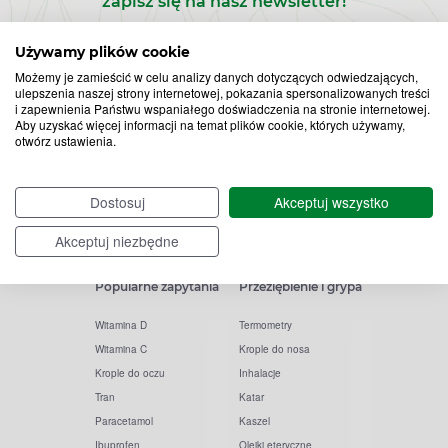
zapisz się na nasz newsletter!
Zapisz
Używamy plików cookie
Możemy je zamieścić w celu analizy danych dotyczących odwiedzających,
do
ulepszenia naszej strony internetowej, pokazania spersonalizowanych treści
i zapewnienia Państwu wspaniałego doświadczenia na stronie internetowej.
Chcę otrzymywać newsletter Apteline
rozwiń>
*
Aby uzyskać więcej informacji na temat plików cookie, których używamy,
newslettera
otwórz ustawienia.
Dostosuj
Akceptuj wszystko
Akceptuj niezbędne
Popularne zapytania
Przeziębienie i grypa
Witamina D
Termometry
Witamina C
Krople do nosa
Krople do oczu
Inhalacje
Tran
Katar
Paracetamol
Kaszel
Ibuprofen
Olejki eteryczne