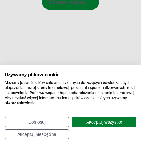
Zobacz więcej
Używamy plików cookie
Możemy je zamieścić w celu analizy danych dotyczących odwiedzających,
ulepszenia naszej strony internetowej, pokazania spersonalizowanych treści
i zapewnienia Państwu wspaniałego doświadczenia na stronie internetowej.
Aby uzyskać więcej informacji na temat plików cookie, których używamy,
otwórz ustawienia.
Bądź na bieżąco,
zapisz się na nasz newsletter!
Dostosuj
Akceptuj wszystko
Zapisz
Akceptuj niezbędne