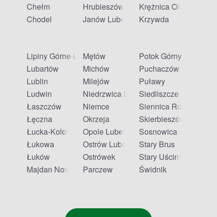
Czy przez Apteline mogę zamówić leki z
Chełm
Hrubieszów
Krężnica Okrągła
Chodel
Janów Lubelski
Krzywda
odbiorem w aptece w Majdanie Nowym?
Tak, Apteline to portal umożliwiający rezerwację leków z
Lipiny Górne-Lewki
Mętów
Potok Górny
odbiorem w aptece stacjonarnej. W Majdanie Nowym
znajdziesz listę aptek partnerskich bezpośrednio na naszej
Lubartów
Michów
Puchaczów
stronie.
Lublin
Milejów
Puławy
Ludwin
Niedrzwica Duża
Siedliszcze
Czy apteki partnerskie Apteline w Majdanie
Łaszczów
Niemce
Siennica Różana
Łęczna
Okrzeja
Skierbieszów
Nowym są czynne w niedzielę?
Łucka-Kolonia
Opole Lubelskie
Sosnowica
Godziny otwarcia aptek partnerskich są zróżnicowane.
Łukowa
Ostrów Lubelski
Stary Brus
Część placówek jest czynna również w niedzielę -
Łuków
Ostrówek
Stary Uścimów
sprawdź aktualny harmonogram na stronie wybranej
Majdan Nowy
Parczew
Świdnik
apteki.