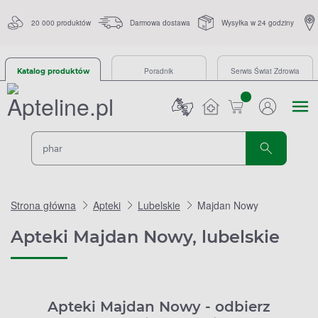
20 000 produktów
Darmowa dostawa
Wysyłka w 24 godziny
Poradnik
Serwis Świat Zdrowia
Katalog produktów
sztuk
Strona główna
Apteki
Lubelskie
Majdan Nowy
Apteki Majdan Nowy, lubelskie
Apteki Majdan Nowy - odbierz