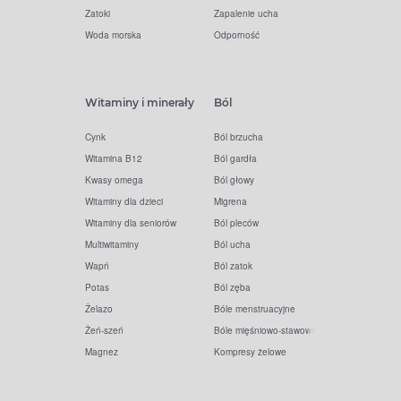
Zatoki
Zapalenie ucha
Woda morska
Odporność
Witaminy i minerały
Ból
Cynk
Ból brzucha
Witamina B12
Ból gardła
Kwasy omega
Ból głowy
Witaminy dla dzieci
Migrena
Witaminy dla seniorów
Ból pleców
Multiwitaminy
Ból ucha
Wapń
Ból zatok
Potas
Ból zęba
Żelazo
Bóle menstruacyjne
Żeń-szeń
Bóle mięśniowo-stawowe
Magnez
Kompresy żelowe