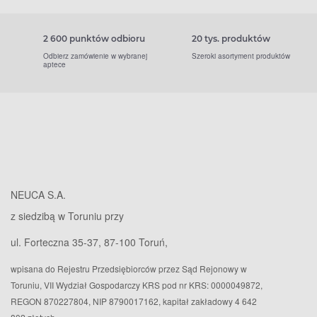
2 600 punktów odbioru
20 tys. produktów
Odbierz zamówienie w wybranej
Szeroki asortyment produktów
aptece
NEUCA S.A.
z siedzibą w Toruniu przy
ul. Forteczna 35-37, 87-100 Toruń,
wpisana do Rejestru Przedsiębiorców przez Sąd Rejonowy w
Toruniu, VII Wydział Gospodarczy KRS pod nr KRS: 0000049872,
REGON 870227804, NIP 8790017162, kapitał zakładowy 4 642