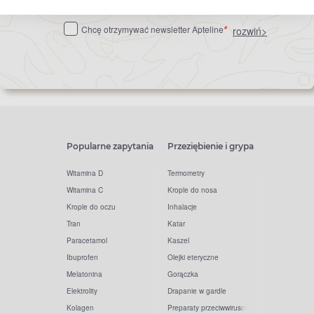
do
Chcę otrzymywać newsletter Apteline
rozwiń>
*
newslettera
Popularne zapytania
Przeziębienie i grypa
Witamina D
Termometry
Witamina C
Krople do nosa
Krople do oczu
Inhalacje
Tran
Katar
Paracetamol
Kaszel
Ibuprofen
Olejki eteryczne
Melatonina
Gorączka
Elektrolity
Drapanie w gardle
Kolagen
Preparaty przeciwwirusowe