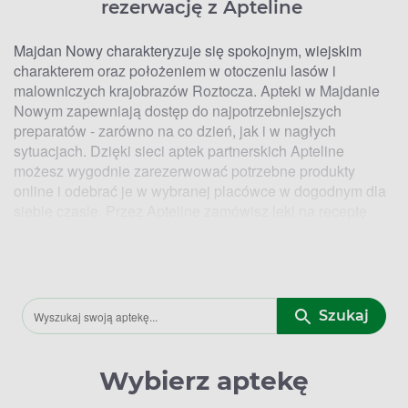
rezerwację z Apteline
Majdan Nowy charakteryzuje się spokojnym, wiejskim
charakterem oraz położeniem w otoczeniu lasów i
malowniczych krajobrazów Roztocza. Apteki w Majdanie
Nowym zapewniają dostęp do najpotrzebniejszych
preparatów - zarówno na co dzień, jak i w nagłych
sytuacjach. Dzięki sieci aptek partnerskich Apteline
możesz wygodnie zarezerwować potrzebne produkty
online i odebrać je w wybranej placówce w dogodnym dla
siebie czasie. Przez Apteline zamówisz
leki na receptę
(Rx)
, leki bez recepty (OTC), suplementy diety,
kosmetyki
oraz wyroby medyczne - mając pewność, że wybrany
produkt będzie na Ciebie czekał w aptece.
W okresach zwiększonej zachorowalności, szczególnie
Szukaj
jesienią i zimą, wiele osób sięga po
leki na przeziębienie i
grypę
, które pomagają złagodzić objawy infekcji i szybciej
wrócić do codziennego funkcjonowania. W aptekach w
Wybierz aptekę
dostępne są również preparaty wspierające odporność,
witaminy
oraz środki łagodzące ból i gorączkę,