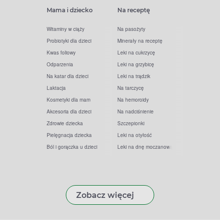
Mama i dziecko
Na receptę
Witaminy w ciąży
Na pasożyty
Probiotyki dla dzieci
Minerały na receptę
Kwas foliowy
Leki na cukrzycę
Odparzenia
Leki na grzybicę
Na katar dla dzieci
Leki na trądzik
Laktacja
Na tarczycę
Kosmetyki dla mam
Na hemoroidy
Akcesoria dla dzieci
Na nadciśnienie
Zdrowie dziecka
Szczepionki
Pielęgnacja dziecka
Leki na otyłość
Ból i gorączka u dzieci
Leki na dnę moczanową
Zobacz więcej