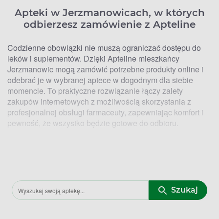
Apteki w Jerzmanowicach, w których
odbierzesz zamówienie z Apteline
Codzienne obowiązki nie muszą ograniczać dostępu do
leków i suplementów. Dzięki Apteline mieszkańcy
Jerzmanowic mogą zamówić potrzebne produkty online i
odebrać je w wybranej aptece w dogodnym dla siebie
momencie. To praktyczne rozwiązanie łączy zalety
zakupów internetowych z możliwością skorzystania z
profesjonalnej obsługi farmaceuty, zapewniając komfort i
pewność, że wszystko będzie gotowe do odbioru.
Kto ma Lek. Lokalizacje aptek w
Jerzmanowicach, w których zrealizujesz
zamówienie z Apteline
Szukaj
W Jerzmanowicach Apteline współpracuje z aptekami,
które znajdują się w strategicznych punktach miasta.
Dzięki temu łatwo dopasować odbiór do miejsca