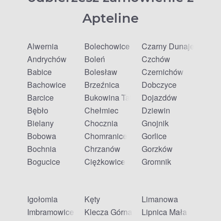
Apteline
Alwernia
Bolechowice
Czarny Dunajec
Andrychów
Boleń
Czchów
Babice
Bolesław
Czernichów
Bachowice
Brzeźnica
Dobczyce
Barcice
Bukowina Tatrzańska
Dojazdów
Bębło
Chełmiec
Dziewin
Bielany
Chocznia
Gnojnik
Bobowa
Chomranice
Gorlice
Bochnia
Chrzanów
Gorzków
Bogucice
Ciężkowice
Gromnik
Igołomia
Kęty
Limanowa
Imbramowice
Klecza Górna
Lipnica Mała