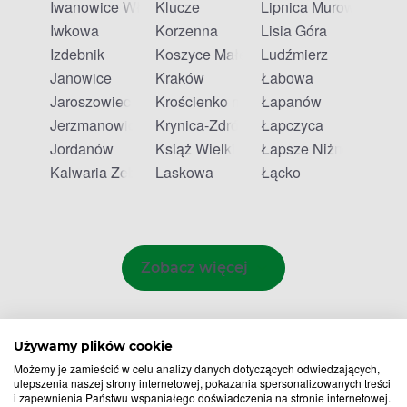
Iwanowice Włościańskie
Klucze
Lipnica Murowana
Iwkowa
Korzenna
Lisia Góra
Izdebnik
Koszyce Małe
Ludźmierz
Janowice
Kraków
Łabowa
Jaroszowiec
Krościenko nad Dunajcem
Łapanów
Jerzmanowice
Krynica-Zdrój
Łapczyca
Jordanów
Książ Wielki
Łapsze Niżne
Kalwaria Zebrzydowska
Laskowa
Łącko
Zobacz więcej
Używamy plików cookie
Możemy je zamieścić w celu analizy danych dotyczących odwiedzających,
ulepszenia naszej strony internetowej, pokazania spersonalizowanych treści
i zapewnienia Państwu wspaniałego doświadczenia na stronie internetowej.