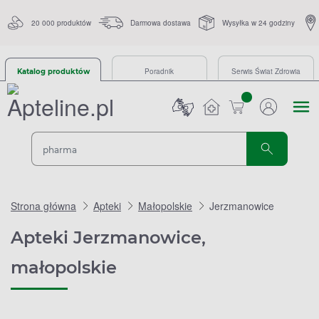
20 000 produktów
Darmowa dostawa
Wysyłka w 24 godziny
Poradnik
Serwis Świat Zdrowia
Katalog produktów
sztuk
Strona główna
Apteki
Małopolskie
Jerzmanowice
Apteki Jerzmanowice,
małopolskie