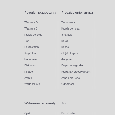
Popularne zapytania
Przeziębienie i grypa
Witamina D
Termometry
Witamina C
Krople do nosa
Krople do oczu
Inhalacje
Tran
Katar
Paracetamol
Kaszel
Ibuprofen
Olejki eteryczne
Melatonina
Gorączka
Elektrolity
Drapanie w gardle
Kolagen
Preparaty przeciwwirusowe
Zatoki
Zapalenie ucha
Woda morska
Odporność
Witaminy i minerały
Ból
Cynk
Ból brzucha