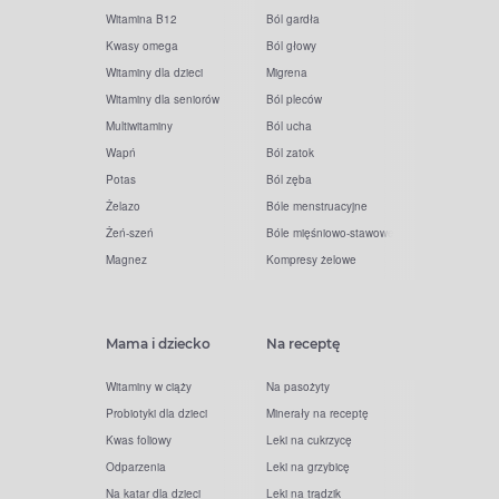
Witamina B12
Ból gardła
Kwasy omega
Ból głowy
Witaminy dla dzieci
Migrena
Witaminy dla seniorów
Ból pleców
Multiwitaminy
Ból ucha
Wapń
Ból zatok
Potas
Ból zęba
Żelazo
Bóle menstruacyjne
Żeń-szeń
Bóle mięśniowo-stawowe
Magnez
Kompresy żelowe
Mama i dziecko
Na receptę
Witaminy w ciąży
Na pasożyty
Probiotyki dla dzieci
Minerały na receptę
Kwas foliowy
Leki na cukrzycę
Odparzenia
Leki na grzybicę
Na katar dla dzieci
Leki na trądzik