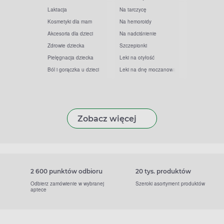
Laktacja
Na tarczycę
Kosmetyki dla mam
Na hemoroidy
Akcesoria dla dzieci
Na nadciśnienie
Zdrowie dziecka
Szczepionki
Pielęgnacja dziecka
Leki na otyłość
Ból i gorączka u dzieci
Leki na dnę moczanową
Zobacz więcej
2 600 punktów odbioru
20 tys. produktów
Odbierz zamówienie w wybranej
Szeroki asortyment produktów
aptece