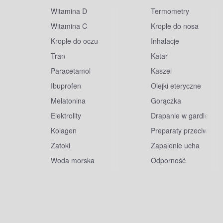
Witamina D
Termometry
Witamina C
Krople do nosa
Krople do oczu
Inhalacje
Tran
Katar
Paracetamol
Kaszel
Ibuprofen
Olejki eteryczne
Melatonina
Gorączka
Elektrolity
Drapanie w gardle
Kolagen
Preparaty przeciwwiru
Zatoki
Zapalenie ucha
Woda morska
Odporność