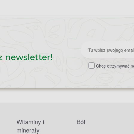
Zapisz
z newsletter!
do
Chcę otrzymywać ne
newslettera
Witaminy i
Ból
minerały