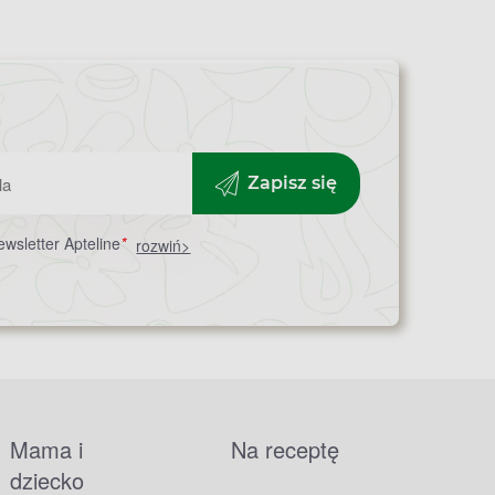
Zapisz się
wsletter Apteline
*
rozwiń>
Mama i
Na receptę
dziecko