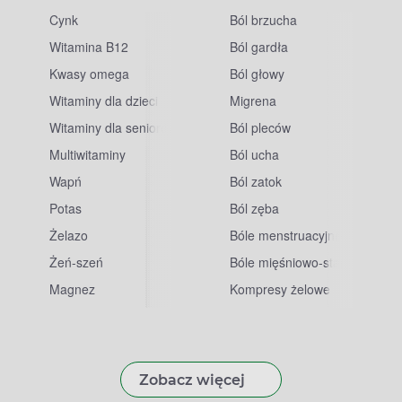
Cynk
Ból brzucha
Witamina B12
Ból gardła
Kwasy omega
Ból głowy
Witaminy dla dzieci
Migrena
Witaminy dla seniorów
Ból pleców
Multiwitaminy
Ból ucha
Wapń
Ból zatok
Potas
Ból zęba
sowe
Żelazo
Bóle menstruacyjne
Żeń-szeń
Bóle mięśniowo-stawowe
Magnez
Kompresy żelowe
Zobacz więcej