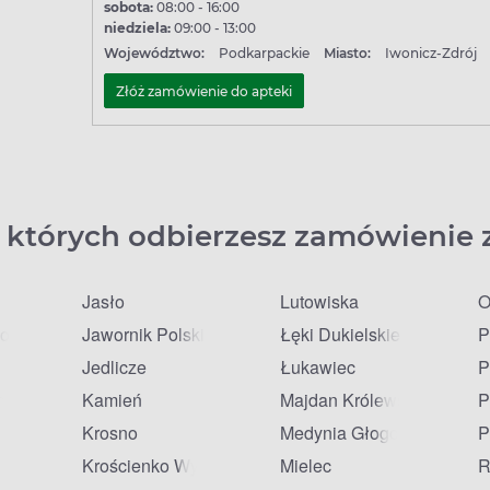
sobota:
08:00 - 16:00
niedziela:
09:00 - 13:00
Województwo:
Podkarpackie
Miasto:
Iwonicz-Zdrój
Złóż zamówienie do apteki
 których odbierzesz zamówienie 
Jasło
Lutowiska
O
olski
Jawornik Polski
Łęki Dukielskie
P
Jedlicze
Łukawiec
P
ne
Kamień
Majdan Królewski
P
Krosno
Medynia Głogowska
P
j
Krościenko Wyżne
Mielec
R