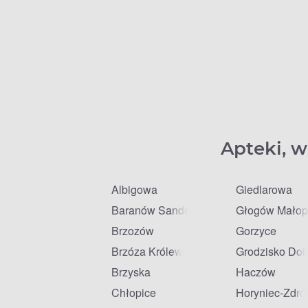
Apteki, w
Albigowa
Giedlarowa
Baranów Sandomierski
Głogów Małop
Brzozów
Gorzyce
Brzóza Królewska
Grodzisko Dol
Brzyska
Haczów
Chłopice
Horyniec-Zdró