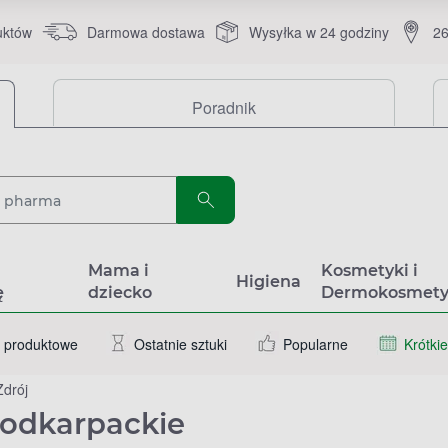
uktów
Darmowa dostawa
Wysyłka w 24 godziny
26
Poradnik
a
Mama i
Kosmetyki i
Higiena
ę
dziecko
Dermokosmety
 produktowe
Ostatnie sztuki
Popularne
Krótkie
Zdrój
podkarpackie