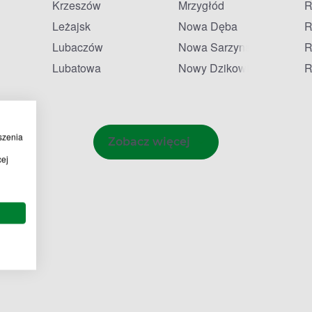
Krzeszów
Mrzygłód
R
Leżajsk
Nowa Dęba
R
Lubaczów
Nowa Sarzyna
R
Lubatowa
Nowy Dzikowiec
R
szenia
Zobacz więcej
cej