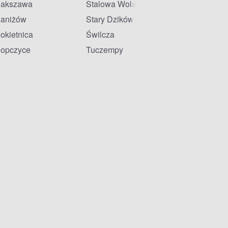
akszawa
Stalowa Wola
aniżów
Stary Dzików
okietnica
Świlcza
opczyce
Tuczempy