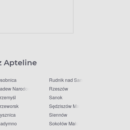
z Apteline
sobnica
Rudnik nad Sanem
adew Narodowa
Rzeszów
rzemyśl
Sanok
rzeworsk
Sędziszów Małopolski
ysznica
Siennów
adymno
Sokołów Małopolski