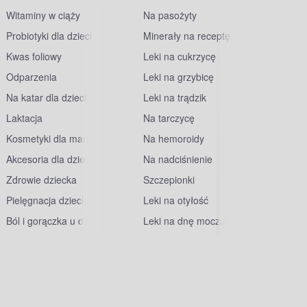
Witaminy w ciąży
Na pasożyty
Probiotyki dla dzieci
Minerały na receptę
Kwas foliowy
Leki na cukrzycę
Odparzenia
Leki na grzybicę
Na katar dla dzieci
Leki na trądzik
Laktacja
Na tarczycę
Kosmetyki dla mam
Na hemoroidy
Akcesoria dla dzieci
Na nadciśnienie
Zdrowie dziecka
Szczepionki
Pielęgnacja dziecka
Leki na otyłość
Ból i gorączka u dzieci
Leki na dnę moczanową