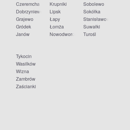
Czeremcha
Krupniki
Sobolewo
Dobrzyniewo Duże
Lipsk
Sokółka
Grajewo
Łapy
Stanisławowo
Gródek
Łomża
Suwałki
Janów
Nowodworce
Turośl
Tykocin
Wasilków
Wizna
Zambrów
Zaścianki