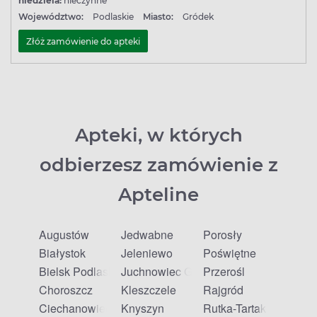
niedziela:
nieczynne
Województwo:
Podlaskie
Miasto:
Gródek
Złóż zamówienie do apteki
Apteki, w których
odbierzesz zamówienie z
Apteline
Augustów
Jedwabne
Porosły
Białystok
Jeleniewo
Poświętne
Bielsk Podlaski
Juchnowiec Górny
Przerośl
Choroszcz
Kleszczele
Rajgród
Ciechanowiec
Knyszyn
Rutka-Tartak