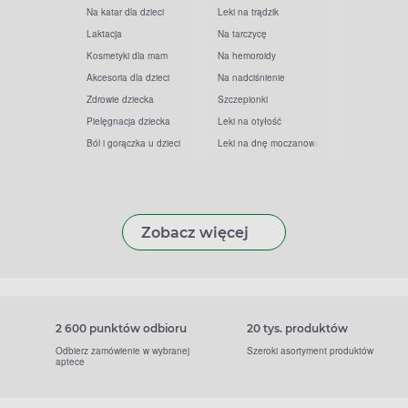
Na katar dla dzieci
Leki na trądzik
Laktacja
Na tarczycę
Kosmetyki dla mam
Na hemoroidy
Akcesoria dla dzieci
Na nadciśnienie
Zdrowie dziecka
Szczepionki
Pielęgnacja dziecka
Leki na otyłość
Ból i gorączka u dzieci
Leki na dnę moczanową
Zobacz więcej
2 600 punktów odbioru
20 tys. produktów
Odbierz zamówienie w wybranej
Szeroki asortyment produktów
aptece