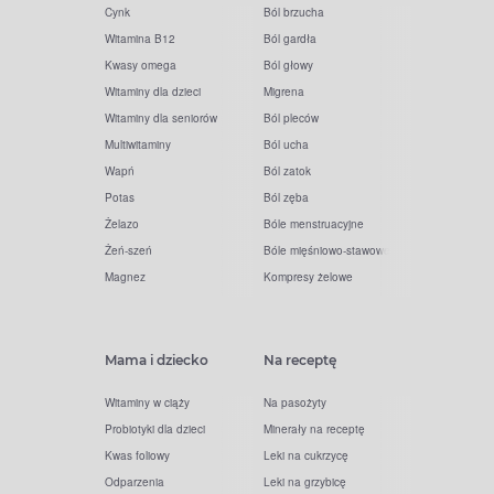
Cynk
Ból brzucha
Witamina B12
Ból gardła
Kwasy omega
Ból głowy
Witaminy dla dzieci
Migrena
Witaminy dla seniorów
Ból pleców
Multiwitaminy
Ból ucha
Wapń
Ból zatok
Potas
Ból zęba
Żelazo
Bóle menstruacyjne
Żeń-szeń
Bóle mięśniowo-stawowe
Magnez
Kompresy żelowe
Mama i dziecko
Na receptę
Witaminy w ciąży
Na pasożyty
Probiotyki dla dzieci
Minerały na receptę
Kwas foliowy
Leki na cukrzycę
Odparzenia
Leki na grzybicę