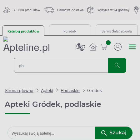
20 000 produktów
Darmowa dostawa
Wysyłka w 24 godziny
Poradnik
Serwis Świat Zdrowia
Katalog produktów
sztuk
Strona główna
Apteki
Podlaskie
Gródek
Apteki Gródek, podlaskie
Szukaj