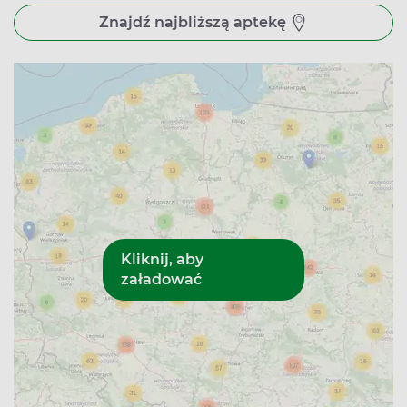
składania rezerwacji online. Twoje produkty są gotowe do
odebrania od momentu, gdy dostaniesz SMS z
Znajdź najbliższą aptekę
potwierdzeniem. Od tej chwili masz 5 dni roboczych na
realizację swojej rezerwacji.
Pamiętaj o tym, że płatności dokonujesz dopiero na
miejscu, przy odbiorze zarezerwowanych produktów. Nie
martw się jednak o ceny – apteki są zobligowane do tego,
aby sprzedać produkty zgodnie z ceną widoczną podczas
ich rezerwacji. Dzięki temu masz pewność, że unikniesz
nieoczekiwanych kosztów!
Apteki w Kwidzynie – godziny otwarcia
Apteki w Kwidzynie, obsługujące realizację rezerwacji z
Apteline.pl, są czynne od poniedziałku do soboty w
różnych godzinach. Apteka Farmacja24, mieszcząca się
na ulicy Braterstwa Narodów 52, jest czynna od
poniedziałku do piątku w godzinach 8.00-19.00 oraz w
soboty – 8.00-12.00.