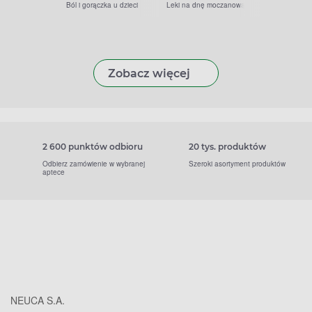
Ból i gorączka u dzieci
Leki na dnę moczanową
Zobacz więcej
2 600 punktów odbioru
20 tys. produktów
Odbierz zamówienie w wybranej
Szeroki asortyment produktów
aptece
NEUCA S.A.