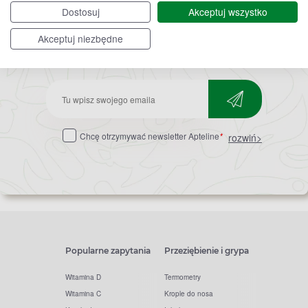
Dostosuj
Akceptuj wszystko
Akceptuj niezbędne
Bądź na bieżąco,
zapisz się na nasz newsletter!
Zapisz
do
Chcę otrzymywać newsletter Apteline
*
rozwiń>
newslettera
Popularne zapytania
Przeziębienie i grypa
Witamina D
Termometry
Witamina C
Krople do nosa