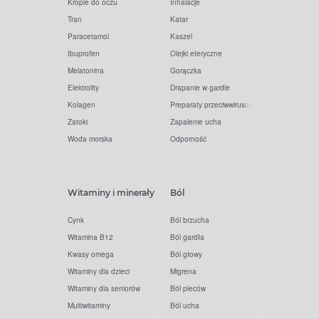
Krople do oczu
Inhalacje
Tran
Katar
Paracetamol
Kaszel
Ibuprofen
Olejki eteryczne
Melatonina
Gorączka
Elektrolity
Drapanie w gardle
Kolagen
Preparaty przeciwwirusowe
Zatoki
Zapalenie ucha
Woda morska
Odporność
Witaminy i minerały
Ból
Cynk
Ból brzucha
Witamina B12
Ból gardła
Kwasy omega
Ból głowy
Witaminy dla dzieci
Migrena
Witaminy dla seniorów
Ból pleców
Multiwitaminy
Ból ucha