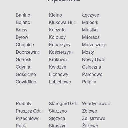
Banino
Kielno
Łęczyce
Bojano
Klukowa Huta
Malbork
Brusy
Koczała
Miastko
Bytów
Kolbudy
Miłoradz
Chojnice
Konarzyny
Morzeszczyn
Dobrzewino
Kościerzyna
Mosty
Gdańsk
Krokowa
Nowy Dwór Gdański
Gdynia
Kwidzyn
Osieczna
Gościcino
Lichnowy
Parchowo
Gowidlino
Lubichowo
Pelplin
Prabuty
Starogard Gdański
Władysławowo
Pruszcz Gdański
Starzyno
Zblewo
Przechlewo
Stężyca
Żelistrzewo
Puck
Straszyn
Żukowo