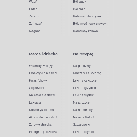
Wapń
Ból zatok
Potas
Ból zęba
Żelazo
Bóle menstruacyjne
Żeń-szeń
Bóle mięśniowo-stawowe
Magnez
Kompresy żelowe
Mama i dziecko
Na receptę
Witaminy w ciąży
Na pasożyty
Probiotyki dla dzieci
Minerały na receptę
Kwas foliowy
Leki na cukrzycę
Odparzenia
Leki na grzybicę
Na katar dla dzieci
Leki na trądzik
Laktacja
Na tarczycę
Kosmetyki dla mam
Na hemoroidy
Akcesoria dla dzieci
Na nadciśnienie
Zdrowie dziecka
Szczepionki
Pielęgnacja dziecka
Leki na otyłość