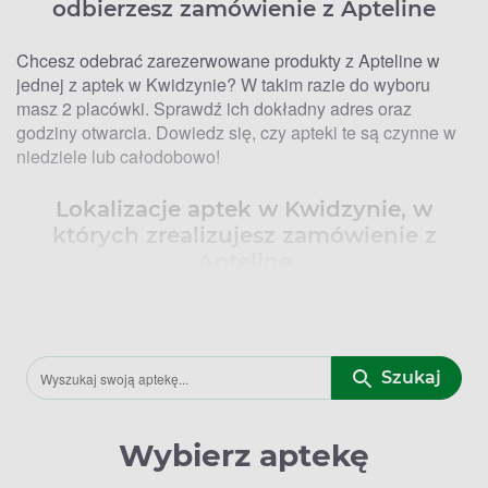
odbierzesz zamówienie z Apteline
Chcesz odebrać zarezerwowane produkty z Apteline w
jednej z aptek w Kwidzynie? W takim razie do wyboru
masz 2 placówki. Sprawdź ich dokładny adres oraz
godziny otwarcia. Dowiedz się, czy apteki te są czynne w
niedziele lub całodobowo!
Lokalizacje aptek w Kwidzynie, w
których zrealizujesz zamówienie z
Apteline
Rezerwację z Apteline.pl możesz odebrać w 2 aptekach w
Kwidzynie. Oto szczegółowa lista placówek!
Apteka Farmacja 24 – Braterstwa Narodów 52, 82-500
Szukaj
Kwidzyn
Medapteka – Piłsudskiego 22, 82-500 Kwidzyn
Wybierz aptekę
Wyboru konkretnej placówki dokonujesz na etapie