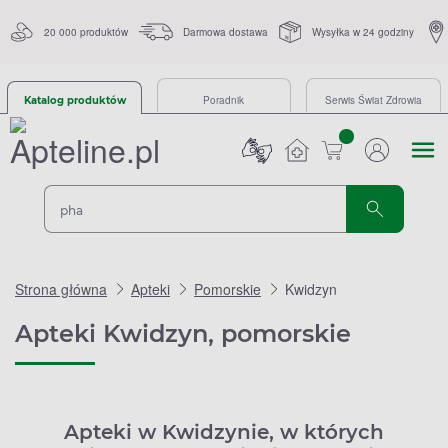
20 000 produktów
Darmowa dostawa
Wysyłka w 24 godziny
Poradnik
Serwis Świat Zdrowia
Katalog produktów
sztuk
Strona główna
Apteki
Pomorskie
Kwidzyn
Apteki Kwidzyn, pomorskie
Apteki w Kwidzynie, w których