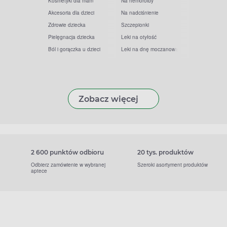
Kosmetyki dla mam
Na hemoroidy
Akcesoria dla dzieci
Na nadciśnienie
Zdrowie dziecka
Szczepionki
Pielęgnacja dziecka
Leki na otyłość
Ból i gorączka u dzieci
Leki na dnę moczanową
Zobacz więcej
2 600 punktów odbioru
20 tys. produktów
Odbierz zamówienie w wybranej
Szeroki asortyment produktów
aptece