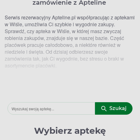
zamówienie z Apteline
Serwis rezerwacyjny Apteline.pl współpracując z aptekami
w Wiśle, umożliwia Ci szybkie i wygodnie zakupy.
Sprawdź, czy apteka w Wiśle, w której masz zwyczaj
robienia zakupów, znajduje się w naszej bazie. Część
placówek pracuje całodobowo, a niektóre również w
niedziele i święta. Od dzisiaj odbierzesz swoje
zamówienia tak, jak Ci wygodnie, bez stresu o braki w
asortymencie placówki.
Kto ma lek? Lokalizacje aptek w Wiśle,
w których zrealizujesz zamówienie z
Apteline
Szukaj
Dzięki współpracy wybranych aptek w Wiśle i serwisu
rezerwacyjnego Apteline.pl zyskujesz możliwość
wykonania szybkich i sprawnych zakupów. Zanim jednak
Wybierz aptekę
dokonasz rezerwacji wybranych produktów, upewnij się,
gdzie znajdują się apteki w Wiśle, z którymi