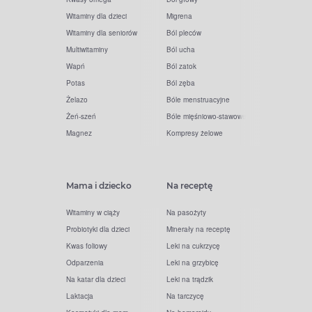
Witaminy dla dzieci
Migrena
Witaminy dla seniorów
Ból pleców
Multiwitaminy
Ból ucha
Wapń
Ból zatok
Potas
Ból zęba
Żelazo
Bóle menstruacyjne
Żeń-szeń
Bóle mięśniowo-stawowe
Magnez
Kompresy żelowe
Mama i dziecko
Na receptę
Witaminy w ciąży
Na pasożyty
Probiotyki dla dzieci
Minerały na receptę
Kwas foliowy
Leki na cukrzycę
Odparzenia
Leki na grzybicę
Na katar dla dzieci
Leki na trądzik
Laktacja
Na tarczycę