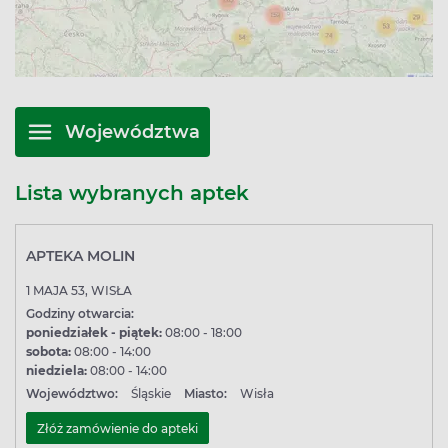
Swojej rezerwacji dokonasz za pomocą kilku kliknięć i już
w ciągu 24h od zamówienia będziesz mógł cieszyć się z
wybranych produktów. Dostawa do apteki w Wiśle jest
bezpłatna bez względu na wielkość zamówienia. Na
odbiór rezerwacji masz 7 dni kalendarzowych.
Sprawdź adresy i godziny otwarcia aptek w Wiśle, które
Województwa
współpracują z Apteline.pl. Zapomnij o niewygodzie i
oszczędź swój czas.
Lista wybranych aptek
APTEKA MOLIN
1 MAJA 53, WISŁA
Godziny otwarcia:
poniedziałek - piątek:
08:00 - 18:00
sobota:
08:00 - 14:00
niedziela:
08:00 - 14:00
Województwo:
Śląskie
Miasto:
Wisła
Złóż zamówienie do apteki