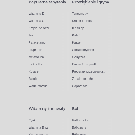
Popularne zapytania
Przeziębienie i grypa
Witamina D
Termometry
Witamina C
Krople do nosa
Krople do oczu
Inhalacje
Tran
Katar
Paracetamol
Kaszel
Ibuprofen
Olejki eteryczne
Melatonina
Gorączka
Elektrolity
Drapanie w gardle
Kolagen
Preparaty przeciwwirusowe
Zatoki
Zapalenie ucha
Woda morska
Odporność
Witaminy i minerały
Ból
Cynk
Ból brzucha
Witamina B12
Ból gardła
Kwasy omega
Ból głowy