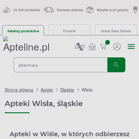
20 000 produktów
Darmowa dostawa
Wysyłka w 24 godziny
Poradnik
Serwis Świat Zdrowia
Katalog produktów
sztuk
Strona główna
Apteki
Śląskie
Wisła
Apteki Wisła, śląskie
Apteki w Wiśle, w których odbierzesz