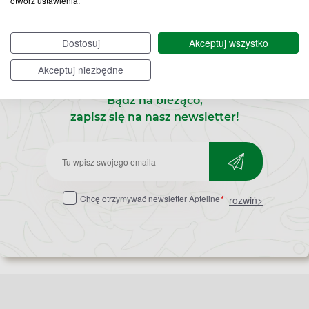
otwórz ustawienia.
Dostosuj
Akceptuj wszystko
Akceptuj niezbędne
Bądź na bieżąco,
zapisz się na nasz newsletter!
Zapisz
do
Chcę otrzymywać newsletter Apteline
*
rozwiń>
newslettera