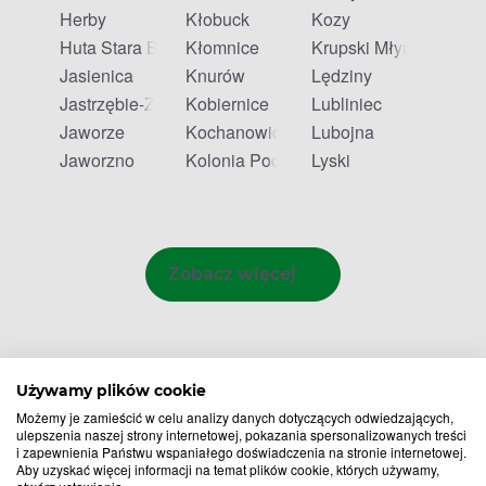
Herby
Kłobuck
Kozy
Huta Stara B
Kłomnice
Krupski Młyn
Jasienica
Knurów
Lędziny
Jastrzębie-Zdrój
Kobiernice
Lubliniec
Jaworze
Kochanowice
Lubojna
Jaworzno
Kolonia Poczesna
Lyski
Zobacz więcej
Używamy plików cookie
Możemy je zamieścić w celu analizy danych dotyczących odwiedzających,
ulepszenia naszej strony internetowej, pokazania spersonalizowanych treści
i zapewnienia Państwu wspaniałego doświadczenia na stronie internetowej.
Aby uzyskać więcej informacji na temat plików cookie, których używamy,