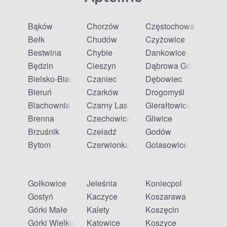
Bąków
Chorzów
Częstochowa
Bełk
Chudów
Czyżowice
Bestwina
Chybie
Dankowice
Będzin
Cieszyn
Dąbrowa Górnicza
Bielsko-Biała
Czaniec
Dębowiec
Bieruń
Czarków
Drogomyśl
Blachownia
Czarny Las
Gierałtowice
Brenna
Czechowice-Dziedzice
Gliwice
Brzuśnik
Czeladź
Godów
Bytom
Czerwionka-Leszczyny
Golasowice
Gołkowice
Jeleśnia
Koniecpol
Gostyń
Kaczyce
Koszarawa
Górki Małe
Kalety
Koszęcin
Górki Wielkie
Katowice
Koszyce