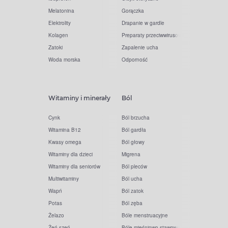
Melatonina
Gorączka
Elektrolity
Drapanie w gardle
Kolagen
Preparaty przeciwwirusowe
Zatoki
Zapalenie ucha
Woda morska
Odporność
Witaminy i minerały
Ból
Cynk
Ból brzucha
Witamina B12
Ból gardła
Kwasy omega
Ból głowy
Witaminy dla dzieci
Migrena
Witaminy dla seniorów
Ból pleców
Multiwitaminy
Ból ucha
Wapń
Ból zatok
Potas
Ból zęba
Żelazo
Bóle menstruacyjne
Żeń-szeń
Bóle mięśniowo-stawowe