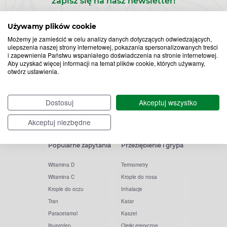
zapisz się na nasz newsletter!
Zapisz
Używamy plików cookie
Możemy je zamieścić w celu analizy danych dotyczących odwiedzających,
do
ulepszenia naszej strony internetowej, pokazania spersonalizowanych treści
i zapewnienia Państwu wspaniałego doświadczenia na stronie internetowej.
Chcę otrzymywać newsletter Apteline
*
rozwiń>
Aby uzyskać więcej informacji na temat plików cookie, których używamy,
newslettera
otwórz ustawienia.
Dostosuj
Akceptuj wszystko
Akceptuj niezbędne
Popularne zapytania
Przeziębienie i grypa
Witamina D
Termometry
Witamina C
Krople do nosa
Krople do oczu
Inhalacje
Tran
Katar
Paracetamol
Kaszel
Ibuprofen
Olejki eteryczne