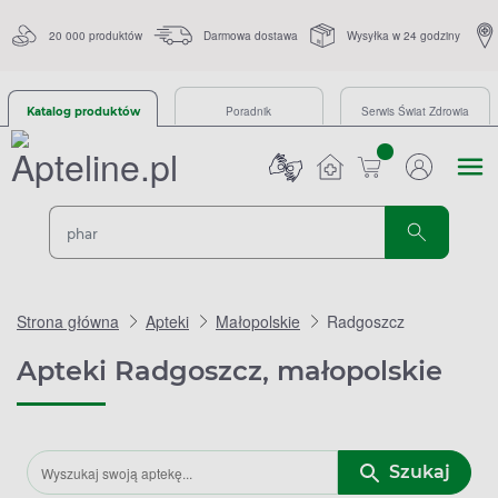
20 000 produktów
Darmowa dostawa
Wysyłka w 24 godziny
Poradnik
Serwis Świat Zdrowia
Katalog produktów
sztuk
Strona główna
Apteki
Małopolskie
Radgoszcz
Apteki Radgoszcz, małopolskie
Szukaj