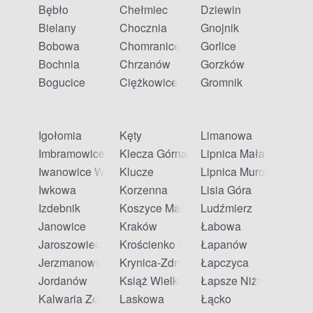
Bębło
Chełmiec
Dziewin
Bielany
Chocznia
Gnojnik
Bobowa
Chomranice
Gorlice
Bochnia
Chrzanów
Gorzków
Bogucice
Ciężkowice
Gromnik
Igołomia
Kęty
Limanowa
Imbramowice
Klecza Górna
Lipnica Mała
Iwanowice Włościańskie
Klucze
Lipnica Murowana
Iwkowa
Korzenna
Lisia Góra
Izdebnik
Koszyce Małe
Ludźmierz
Janowice
Kraków
Łabowa
Jaroszowiec
Krościenko nad Dunajcem
Łapanów
Jerzmanowice
Krynica-Zdrój
Łapczyca
Jordanów
Książ Wielki
Łapsze Niżne
Kalwaria Zebrzydowska
Laskowa
Łącko