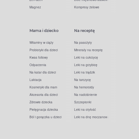
Magnez
Kompresy żelowe
Mama i dziecko
Na receptę
Witaminy w ciąży
Na pasożyty
Probiotyki dla dzieci
Minerały na receptę
Kwas foliowy
Leki na cukrzycę
Odparzenia
Leki na grzybicę
Na katar dla dzieci
Leki na trądzik
Laktacja
Na tarczycę
Kosmetyki dla mam
Na hemoroidy
Akcesoria dla dzieci
Na nadciśnienie
Zdrowie dziecka
Szczepionki
Pielęgnacja dziecka
Leki na otyłość
Ból i gorączka u dzieci
Leki na dnę moczanową