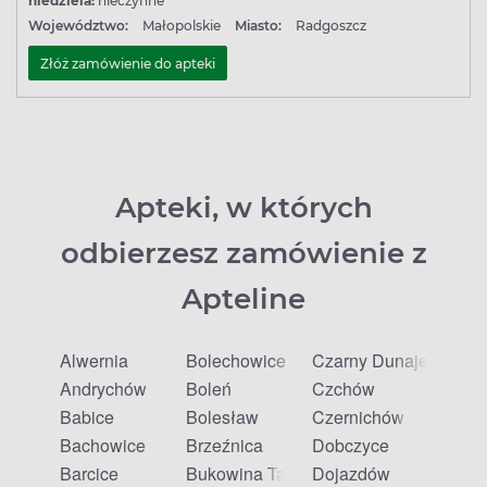
niedziela:
nieczynne
Województwo:
Małopolskie
Miasto:
Radgoszcz
Złóż zamówienie do apteki
Apteki, w których
odbierzesz zamówienie z
Apteline
Alwernia
Bolechowice
Czarny Dunajec
Andrychów
Boleń
Czchów
Babice
Bolesław
Czernichów
Bachowice
Brzeźnica
Dobczyce
Barcice
Bukowina Tatrzańska
Dojazdów