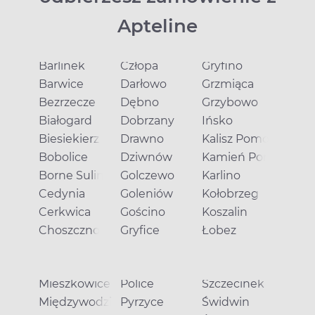
Apteline
Barlinek
Człopa
Gryfino
Barwice
Darłowo
Grzmiąca
Bezrzecze
Dębno
Grzybowo
Białogard
Dobrzany
Ińsko
Biesiekierz
Drawno
Kalisz Pomorski
Bobolice
Dziwnów
Kamień Pomorski
Borne Sulinowo
Golczewo
Karlino
Cedynia
Goleniów
Kołobrzeg
Cerkwica
Gościno
Koszalin
Choszczno
Gryfice
Łobez
Mieszkowice
Police
Szczecinek
Międzywodzie
Pyrzyce
Świdwin