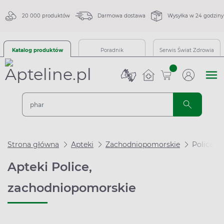
20 000 produktów
Darmowa dostawa
Wysyłka w 24 godziny
Katalog produktów
Poradnik
Serwis Świat Zdrowia
sztuk
Strona główna
Apteki
Zachodniopomorskie
Police
Apteki Police,
zachodniopomorskie