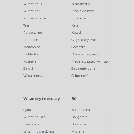
Witamina D
Termometry
Witamina C
Krople do nosa
Krople do oczu
Inhalacje
Tran
Katar
Paracetamol
Kaszel
Ibuprofen
Olejki eteryczne
Melatonina
Gorączka
Elektrolity
Drapanie w gardle
Kolagen
Preparaty przeciwwirusowe
Zatoki
Zapalenie ucha
Woda morska
Odporność
Witaminy i minerały
Ból
Cynk
Ból brzucha
Witamina B12
Ból gardła
Kwasy omega
Ból głowy
Witaminy dla dzieci
Migrena