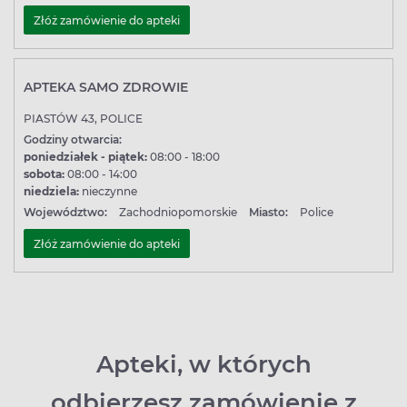
swoje produkty w dogodnym miejscu.
Złóż zamówienie do apteki
APTEKA SAMO ZDROWIE
PIASTÓW 43, POLICE
Godziny otwarcia:
poniedziałek - piątek:
08:00 - 18:00
sobota:
08:00 - 14:00
niedziela:
nieczynne
Województwo:
Zachodniopomorskie
Miasto:
Police
Złóż zamówienie do apteki
Apteki, w których
odbierzesz zamówienie z