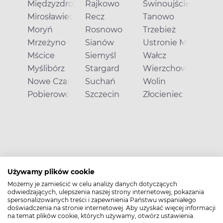
Międzyzdroje
Rajkowo
Świnoujście
Mirosławiec
Recz
Tanowo
Moryń
Rosnowo
Trzebież
Mrzeżyno
Sianów
Ustronie Morskie
Mścice
Siemyśl
Wałcz
Myślibórz
Stargard
Wierzchowo
Nowe Czarnowo
Suchań
Wolin
Pobierowo
Szczecin
Złocieniec
Używamy plików cookie
Możemy je zamieścić w celu analizy danych dotyczących
odwiedzających, ulepszenia naszej strony internetowej, pokazania
spersonalizowanych treści i zapewnienia Państwu wspaniałego
doświadczenia na stronie internetowej. Aby uzyskać więcej informacji
na temat plików cookie, których używamy, otwórz ustawienia.