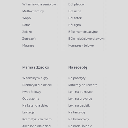
Witaminy dla seniorów
Ból pleców
Multiwitaminy
Ból ucha
Wapń
Ból zatok
Potas
Ból zęba
Żelazo
Bóle menstruacyjne
Żeń-szeń
Bóle mięśniowo-stawowe
Magnez
Kompresy żelowe
Mama i dziecko
Na receptę
Witaminy w ciąży
Na pasożyty
Probiotyki dla dzieci
Minerały na receptę
Kwas foliowy
Leki na cukrzycę
Odparzenia
Leki na grzybicę
Na katar dla dzieci
Leki na trądzik
Laktacja
Na tarczycę
Kosmetyki dla mam
Na hemoroidy
Akcesoria dla dzieci
Na nadciśnienie