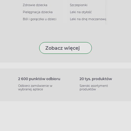
Zdrowie dziecka
Szczepionki
Pielęgnacja dziecka
Leki na otyłość
Ból i gorączka u dzieci
Leki na dnę moczanową
Zobacz więcej
2 600 punktów odbioru
20 tys. produktów
Odbierz zamówienie w
Szeroki asortyment
wybranej aptece
produktów