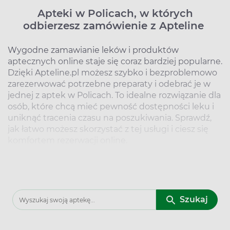
Apteki w Policach, w których
odbierzesz zamówienie z Apteline
Wygodne zamawianie leków i produktów
aptecznych online staje się coraz bardziej popularne.
Dzięki Apteline.pl możesz szybko i bezproblemowo
zarezerwować potrzebne preparaty i odebrać je w
jednej z aptek w Policach. To idealne rozwiązanie dla
osób, które chcą mieć pewność dostępności leku i
uniknąć tracenia czasu na poszukiwania. Sprawdź,
jak łatwo możesz skorzystać z tej usługi i ciesz się
komfortem rezerwacji online.
Kto ma Lek. Lokalizacje aptek w
Policach, w których zrealizujesz
zamówienie z Apteline
Szukaj
W Policach działa kilka aptek współpracujących z
Apteline.pl, co pozwala na wygodny odbiór