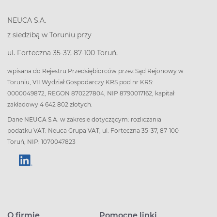
NEUCA S.A.
z siedzibą w Toruniu przy
ul. Forteczna 35-37, 87-100 Toruń,
wpisana do Rejestru Przedsiębiorców przez Sąd Rejonowy w
Toruniu, VII Wydział Gospodarczy KRS pod nr KRS:
0000049872, REGON 870227804, NIP 8790017162, kapitał
zakładowy 4 642 802 złotych.
Dane NEUCA S.A. w zakresie dotyczącym: rozliczania
podatku VAT: Neuca Grupa VAT, ul. Forteczna 35-37, 87-100
Toruń, NIP: 1070047823
O firmie
Pomocne linki