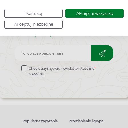
Dostosuj
Akceptuj wszystko
Akceptuj niezbędne
Bądź na bieżąco,
zapisz się na nasz newsletter!
Zapisz
do
Chcę otrzymywać newsletter Apteline
*
newslettera
rozwiń>
Popularne zapytania
Przeziębienie i grypa