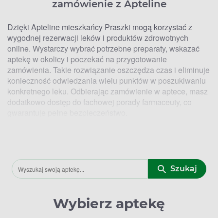
zamówienie z Apteline
Dzięki Apteline mieszkańcy Praszki mogą korzystać z
wygodnej rezerwacji leków i produktów zdrowotnych
online. Wystarczy wybrać potrzebne preparaty, wskazać
aptekę w okolicy i poczekać na przygotowanie
zamówienia. Takie rozwiązanie oszczędza czas i eliminuje
konieczność odwiedzania wielu punktów w poszukiwaniu
konkretnego leku. Odbierając zamówienie w aptece, masz
dodatkowo dostęp do fachowej porady farmaceuty, co
gwarantuje pełne bezpieczeństwo.
Kto ma Lek. Lokalizacje aptek w
Praszce, w których zrealizujesz
zamówienie z Apteline
Szukaj
Apteline współpracuje z wybranymi aptekami w Praszce,
co pozwala dopasować odbiór do Twoich codziennych tras
Wybierz aptekę
– blisko domu, pracy lub szkoły. Po złożeniu rezerwacji
otrzymasz dokładną informację, w której aptece Twój lek