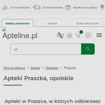
20 000 produktów
Darmowa dostawa
Wysyłka w 24 godziny
Poradnik
Serwis Świat Zdrowia
Katalog produktów
sztuk
Strona główna
Apteki
Opolskie
Praszka
Apteki Praszka, opolskie
Apteki w Praszce, w których odbierzesz