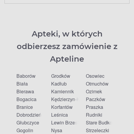
Apteki, w których
odbierzesz zamówienie z
Apteline
Baborów
Grodków
Osowiec
Biała
Kadłub
Otmuchów
Bierawa
Kamiennik
Ozimek
Bogacica
Kędzierzyn-Koźle
Paczków
Branice
Korfantów
Praszka
Dobrodzień
Leśnica
Rudniki
Głubczyce
Lewin Brzeski
Stare Budkowice
Gogolin
Nysa
Strzeleczki