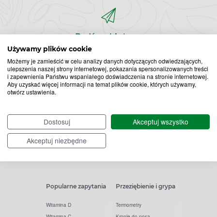
Bądź na bieżąco,
zapisz się na nasz newsletter!
Używamy plików cookie
Możemy je zamieścić w celu analizy danych dotyczących odwiedzających,
ulepszenia naszej strony internetowej, pokazania spersonalizowanych treści
Zapisz
i zapewnienia Państwu wspaniałego doświadczenia na stronie internetowej.
Aby uzyskać więcej informacji na temat plików cookie, których używamy,
otwórz ustawienia.
do
Chcę otrzymywać newsletter Apteline
*
rozwiń>
newslettera
Dostosuj
Akceptuj wszystko
Akceptuj niezbędne
Popularne zapytania
Przeziębienie i grypa
Witamina D
Termometry
Witamina C
Krople do nosa