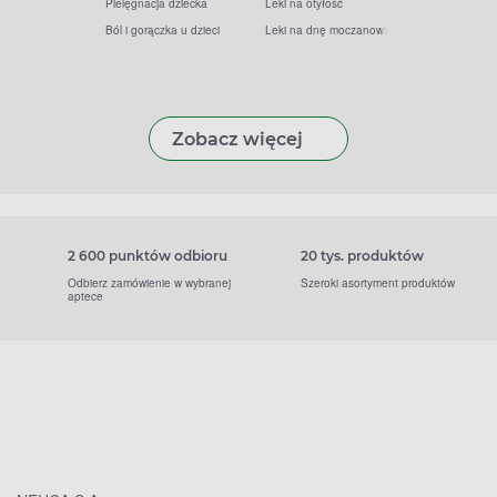
Pielęgnacja dziecka
Leki na otyłość
Ból i gorączka u dzieci
Leki na dnę moczanową
Zobacz więcej
2 600 punktów odbioru
20 tys. produktów
Odbierz zamówienie w wybranej
Szeroki asortyment produktów
aptece