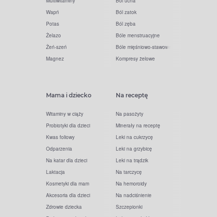
Multiwitaminy
Ból ucha
Wapń
Ból zatok
Potas
Ból zęba
Żelazo
Bóle menstruacyjne
Żeń-szeń
Bóle mięśniowo-stawowe
Magnez
Kompresy żelowe
Mama i dziecko
Na receptę
Witaminy w ciąży
Na pasożyty
Probiotyki dla dzieci
Minerały na receptę
Kwas foliowy
Leki na cukrzycę
Odparzenia
Leki na grzybicę
Na katar dla dzieci
Leki na trądzik
Laktacja
Na tarczycę
Kosmetyki dla mam
Na hemoroidy
Akcesoria dla dzieci
Na nadciśnienie
Zdrowie dziecka
Szczepionki