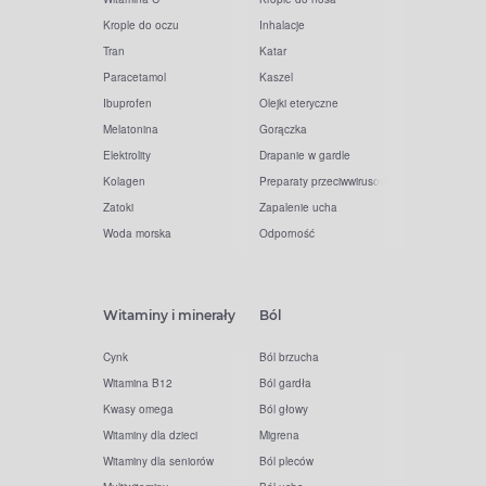
Krople do oczu
Inhalacje
Tran
Katar
Paracetamol
Kaszel
Ibuprofen
Olejki eteryczne
Melatonina
Gorączka
Elektrolity
Drapanie w gardle
Kolagen
Preparaty przeciwwirusowe
Zatoki
Zapalenie ucha
Woda morska
Odporność
Witaminy i minerały
Ból
Cynk
Ból brzucha
Witamina B12
Ból gardła
Kwasy omega
Ból głowy
Witaminy dla dzieci
Migrena
Witaminy dla seniorów
Ból pleców