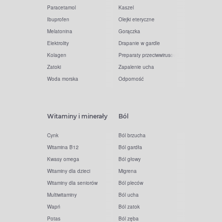
Paracetamol
Kaszel
Ibuprofen
Olejki eteryczne
Melatonina
Gorączka
Elektrolity
Drapanie w gardle
Kolagen
Preparaty przeciwwirusowe
Zatoki
Zapalenie ucha
Woda morska
Odporność
Witaminy i minerały
Ból
Cynk
Ból brzucha
Witamina B12
Ból gardła
Kwasy omega
Ból głowy
Witaminy dla dzieci
Migrena
Witaminy dla seniorów
Ból pleców
Multiwitaminy
Ból ucha
Wapń
Ból zatok
Potas
Ból zęba