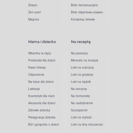
Żelazo
Bóle menstruacyjne
Żeń-szeń
Bóle mięśniowo-stawowe
Magnez
Kompresy żelowe
Mama i dziecko
Na receptę
Witaminy w ciąży
Na pasożyty
Probiotyki dla dzieci
Minerały na receptę
Kwas foliowy
Leki na cukrzycę
Odparzenia
Leki na grzybicę
Na katar dla dzieci
Leki na trądzik
Laktacja
Na tarczycę
Kosmetyki dla mam
Na hemoroidy
Akcesoria dla dzieci
Na nadciśnienie
Zdrowie dziecka
Szczepionki
Pielęgnacja dziecka
Leki na otyłość
Ból i gorączka u dzieci
Leki na dnę moczanową