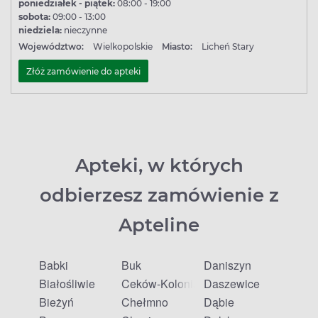
poniedziałek - piątek:
08:00 - 19:00
sobota:
09:00 - 13:00
niedziela:
nieczynne
Województwo:
Wielkopolskie
Miasto:
Licheń Stary
Złóż zamówienie do apteki
Apteki, w których
odbierzesz zamówienie z
Apteline
Babki
Buk
Daniszyn
Białośliwie
Ceków-Kolonia
Daszewice
Bieżyń
Chełmno
Dąbie