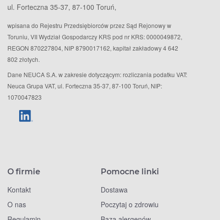
ul. Forteczna 35-37, 87-100 Toruń,
wpisana do Rejestru Przedsiębiorców przez Sąd Rejonowy w
Toruniu, VII Wydział Gospodarczy KRS pod nr KRS: 0000049872,
REGON 870227804, NIP 8790017162, kapitał zakładowy 4 642
802 złotych.
Dane NEUCA S.A. w zakresie dotyczącym: rozliczania podatku VAT:
Neuca Grupa VAT, ul. Forteczna 35-37, 87-100 Toruń, NIP:
1070047823
O firmie
Pomocne linki
Kontakt
Dostawa
O nas
Poczytaj o zdrowiu
Regulamin
Baza alergenów