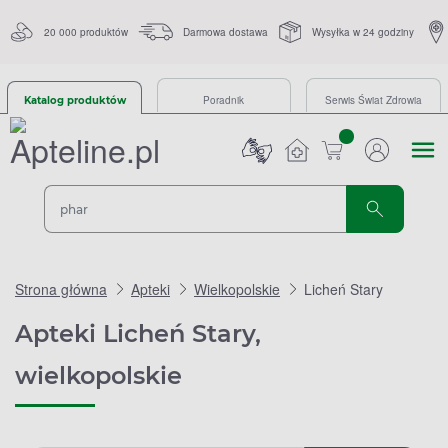
20 000 produktów
Darmowa dostawa
Wysyłka w 24 godziny
Poradnik
Serwis Świat Zdrowia
Katalog produktów
sztuk
Strona główna
Apteki
Wielkopolskie
Licheń Stary
Apteki Licheń Stary,
wielkopolskie