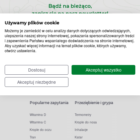
Bądź na bieżąco,
zapisz się na nasz newsletter!
Używamy plików cookie
Zapisz
Możemy je zamieścić w celu analizy danych dotyczących odwiedzających,
ulepszenia naszej strony internetowej, pokazania spersonalizowanych treści
i zapewnienia Państwu wspaniałego doświadczenia na stronie internetowej.
do
Aby uzyskać więcej informacji na temat plików cookie, których używamy,
otwórz ustawienia.
Chcę otrzymywać newsletter Apteline
rozwiń>
*
newslettera
Dostosuj
Akceptuj wszystko
Akceptuj niezbędne
Popularne zapytania
Przeziębienie i grypa
Witamina D
Termometry
Witamina C
Krople do nosa
Krople do oczu
Inhalacje
Tran
Katar