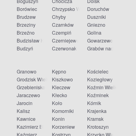
Boguszyn
Chocicza
Dolsk
Borówiec
Chrzypsko Wielkie
Doruchów
Brudzew
Chyby
Duszniki
Brzeziny
Czarnków
Gniezno
Brzeźno
Czempiń
Golina
Budzisław Kościelny
Czerniejewo
Gowarzewo
Budzyń
Czerwonak
Grabów nad Prosną
Granowo
Kępno
Kościelec
Grodzisk Wielkopolski
Kiszkowo
Koziegłowy
Grzebienisko
Kleczew
Koźmin Wielkopolski
Jaraczewo
Kłecko
Koźminek
Jarocin
Koło
Kórnik
Kalisz
Komorniki
Krajenka
Kawnice
Konin
Kramsk
Kazimierz Biskupi
Korzeniew
Krotoszyn
Kaźmierz
Kostrzyn
Krzycko Wielkie