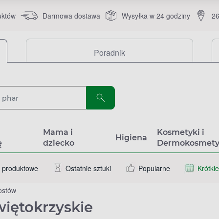
uktów
Darmowa dostawa
Wysyłka w 24 godziny
26
Poradnik
a
Mama i
Kosmetyki i
Higiena
ę
dziecko
Dermokosmety
 produktowe
Ostatnie sztuki
Popularne
Krótkie
ostów
więtokrzyskie