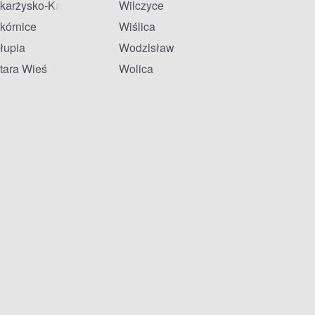
karżysko-Kamienna
Wilczyce
kórnice
Wiślica
łupia
Wodzisław
tara Wieś
Wolica