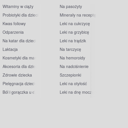
Witaminy w ciąży
Na pasożyty
Probiotyki dla dzieci
Minerały na receptę
Kwas foliowy
Leki na cukrzycę
Odparzenia
Leki na grzybicę
Na katar dla dzieci
Leki na trądzik
Laktacja
Na tarczycę
Kosmetyki dla mam
Na hemoroidy
Akcesoria dla dzieci
Na nadciśnienie
Zdrowie dziecka
Szczepionki
Pielęgnacja dziecka
Leki na otyłość
Ból i gorączka u dzieci
Leki na dnę moczanową