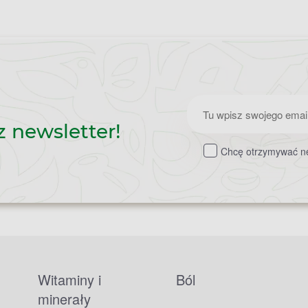
Zapisz
z newsletter!
do
Chcę otrzymywać ne
newslettera
Witaminy i
Ból
minerały