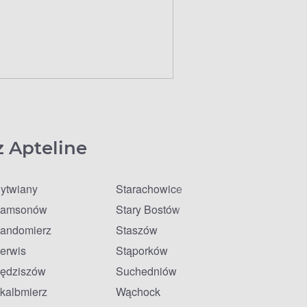
z Apteline
ytwiany
Starachowice
amsonów
Stary Bostów
andomierz
Staszów
erwis
Stąporków
ędziszów
Suchedniów
kalbmierz
Wąchock