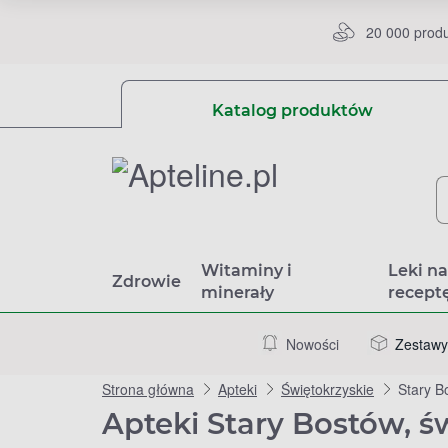
20 000 prod
Katalog produktów
Witaminy i
Leki n
Zdrowie
minerały
recept
Nowości
Zestawy
Strona główna
Apteki
Świętokrzyskie
Stary B
Apteki Stary Bostów, ś