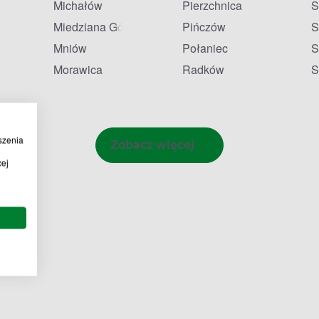
Michałów
Pierzchnica
S
Miedziana Góra
Pińczów
S
Mniów
Połaniec
S
Morawica
Radków
S
szenia
Zobacz więcej
cej