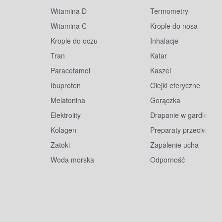
Witamina D
Termometry
Witamina C
Krople do nosa
Krople do oczu
Inhalacje
Tran
Katar
Paracetamol
Kaszel
Ibuprofen
Olejki eteryczne
Melatonina
Gorączka
Elektrolity
Drapanie w gardle
Kolagen
Preparaty przeciwwiru
Zatoki
Zapalenie ucha
Woda morska
Odporność