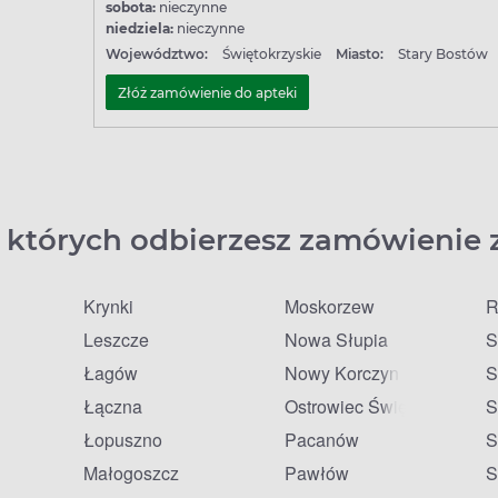
sobota:
nieczynne
niedziela:
nieczynne
Województwo:
Świętokrzyskie
Miasto:
Stary Bostów
Złóż zamówienie do apteki
 których odbierzesz zamówienie 
Krynki
Moskorzew
R
Leszcze
Nowa Słupia
S
Łagów
Nowy Korczyn
S
Łączna
Ostrowiec Świętokrzyski
S
Łopuszno
Pacanów
S
Małogoszcz
Pawłów
S