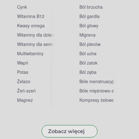
Cynk
Ból brzucha
Witamina B12
Ból gardła
Kwasy omega
Ból głowy
Witaminy dla dzieci
Migrena
Witaminy dla seniorów
Ból pleców
Multiwitaminy
Ból ucha
Wapń
Ból zatok
Potas
Ból zęba
sowe
Żelazo
Bóle menstruacyjne
Żeń-szeń
Bóle mięśniowo-stawowe
Magnez
Kompresy żelowe
Zobacz więcej