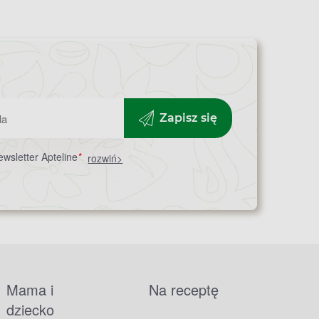
Zapisz się
wsletter Apteline
*
rozwiń>
Mama i
Na receptę
dziecko