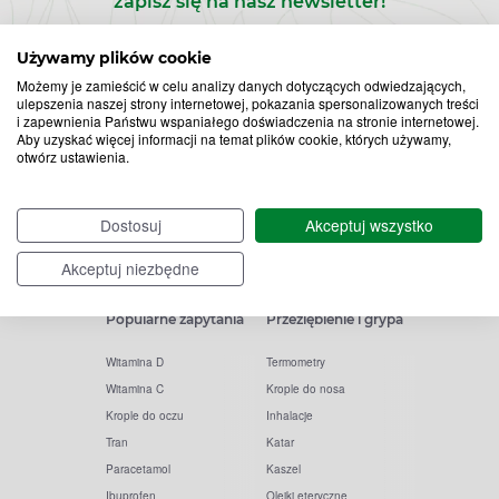
zapisz się na nasz newsletter!
Zapisz
Używamy plików cookie
Możemy je zamieścić w celu analizy danych dotyczących odwiedzających,
do
ulepszenia naszej strony internetowej, pokazania spersonalizowanych treści
i zapewnienia Państwu wspaniałego doświadczenia na stronie internetowej.
Chcę otrzymywać newsletter Apteline
*
rozwiń>
Aby uzyskać więcej informacji na temat plików cookie, których używamy,
newslettera
otwórz ustawienia.
Dostosuj
Akceptuj wszystko
Akceptuj niezbędne
Popularne zapytania
Przeziębienie i grypa
Witamina D
Termometry
Witamina C
Krople do nosa
Krople do oczu
Inhalacje
Tran
Katar
Paracetamol
Kaszel
Ibuprofen
Olejki eteryczne