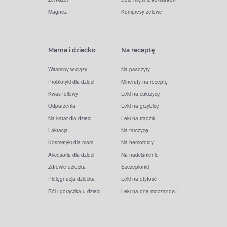
Magnez
Kompresy żelowe
Mama i dziecko
Na receptę
Witaminy w ciąży
Na pasożyty
Probiotyki dla dzieci
Minerały na receptę
Kwas foliowy
Leki na cukrzycę
Odparzenia
Leki na grzybicę
Na katar dla dzieci
Leki na trądzik
Laktacja
Na tarczycę
Kosmetyki dla mam
Na hemoroidy
Akcesoria dla dzieci
Na nadciśnienie
Zdrowie dziecka
Szczepionki
Pielęgnacja dziecka
Leki na otyłość
Ból i gorączka u dzieci
Leki na dnę moczanową