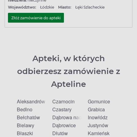
niedziela:
nieczynne
Województwo:
Łódzkie
Miasto:
Łęki Szlacheckie
Złóż zamówienie do apteki
Apteki, w których
odbierzesz zamówienie z
Apteline
Aleksandrów
Czarnocin
Gomunice
Bedlno
Czastary
Grabica
Bełchatów
Dąbrowa nad Czarną
Inowłódz
Bielawy
Dąbrowice
Justynów
Błaszki
Dłutów
Kamieńsk