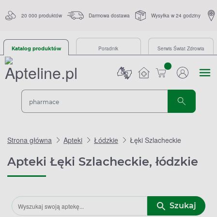
20 000 produktów
Darmowa dostawa
Wysyłka w 24 godziny
Poradnik
Serwis Świat Zdrowia
Katalog produktów
sztuk
Strona główna
Apteki
Łódzkie
Łęki Szlacheckie
Apteki Łęki Szlacheckie, łódzkie
Szukaj