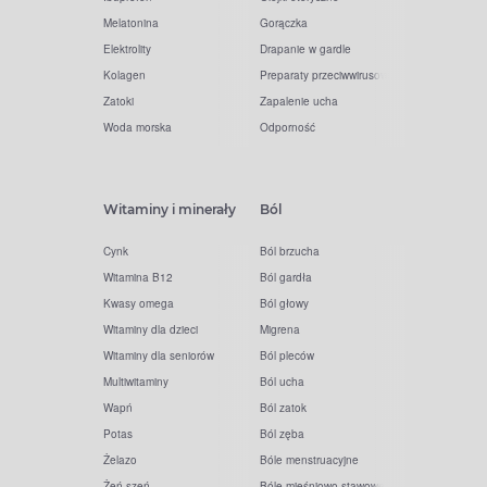
Melatonina
Gorączka
Elektrolity
Drapanie w gardle
Kolagen
Preparaty przeciwwirusowe
Zatoki
Zapalenie ucha
Woda morska
Odporność
Witaminy i minerały
Ból
Cynk
Ból brzucha
Witamina B12
Ból gardła
Kwasy omega
Ból głowy
Witaminy dla dzieci
Migrena
Witaminy dla seniorów
Ból pleców
Multiwitaminy
Ból ucha
Wapń
Ból zatok
Potas
Ból zęba
Żelazo
Bóle menstruacyjne
Żeń-szeń
Bóle mięśniowo-stawowe