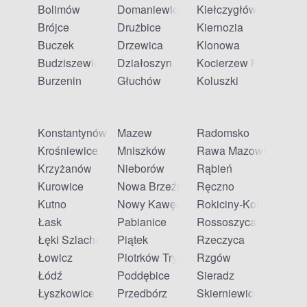
Bolimów
Domaniewice
Kiełczygłów
Brójce
Drużbice
Kiernozia
Buczek
Drzewica
Klonowa
Budziszewice
Działoszyn
Kocierzew Południow
Burzenin
Głuchów
Koluszki
Konstantynów Łódzki
Mazew
Radomsko
Krośniewice
Mniszków
Rawa Mazowiecka
Krzyżanów
Nieborów
Rąbień
Kurowice
Nowa Brzeźnica
Ręczno
Kutno
Nowy Kawęczyn
Rokiciny-Kolonia
Łask
Pabianice
Rossoszyca
Łęki Szlacheckie
Piątek
Rzeczyca
Łowicz
Piotrków Trybunalski
Rzgów
Łódź
Poddębice
Sieradz
Łyszkowice
Przedbórz
Skierniewice