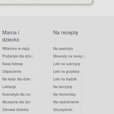
Mama i
Na receptę
dziecko
Witaminy w ciąży
Na pasożyty
Probiotyki dla dzieci
Minerały na receptę
Kwas foliowy
Leki na cukrzycę
Odparzenia
Leki na grzybicę
Na katar dla dzieci
Leki na trądzik
Laktacja
Na tarczycę
Kosmetyki dla mam
Na hemoroidy
Akcesoria dla dzieci
Na nadciśnienie
Zdrowie dziecka
Szczepionki