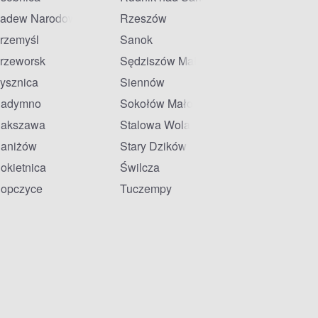
adew Narodowa
Rzeszów
rzemyśl
Sanok
rzeworsk
Sędziszów Małopolski
ysznica
Siennów
adymno
Sokołów Małopolski
akszawa
Stalowa Wola
aniżów
Stary Dzików
okietnica
Świlcza
opczyce
Tuczempy