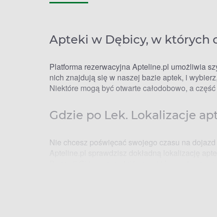
Apteki w Dębicy, w których
Platforma rezerwacyjna Apteline.pl umożliwia sz
nich znajdują się w naszej bazie aptek, i wybierz
Niektóre mogą być otwarte całodobowo, a część z
Gdzie po Lek. Lokalizacje a
Nie chcesz poświęcać swojego czasu na dojazd 
Apteline.pl sprawdzisz dokładną lokalizację apt
Pozwoli Ci to oszczędzić czas, który możesz prz
Kto ma Lek. Apteki w Dębicy