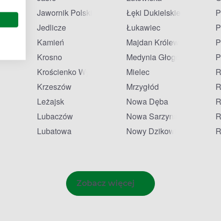
olski
Jawornik Polski
Łęki Dukielskie
P
Jedlicze
Łukawiec
P
ne
Kamień
Majdan Królewski
P
Krosno
Medynia Głogowska
P
j
Krościenko Wyżne
Mielec
R
Krzeszów
Mrzygłód
R
Leżajsk
Nowa Dęba
R
Lubaczów
Nowa Sarzyna
R
Lubatowa
Nowy Dzikowiec
R
Zobacz więcej