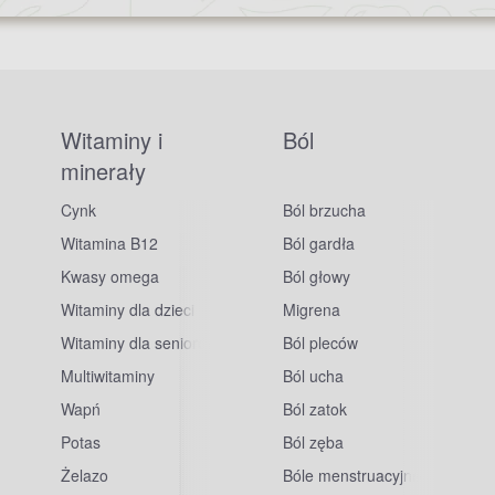
Witaminy i
Ból
minerały
Cynk
Ból brzucha
Witamina B12
Ból gardła
Kwasy omega
Ból głowy
Witaminy dla dzieci
Migrena
Witaminy dla seniorów
Ból pleców
Multiwitaminy
Ból ucha
Wapń
Ból zatok
Potas
Ból zęba
sowe
Żelazo
Bóle menstruacyjne