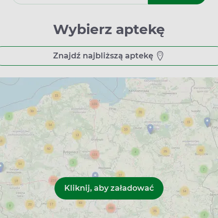
y godziną 8:00 a 20:00. Niektóre placówki w Dębicy mogą prac
 święta. To idealne rozwiązanie dla osób, które z różnych powod
 w Dębicy.
Wybierz aptekę
rwujesz na Apteline.pl?
Znajdź najbliższą aptekę
 tylko leki (bez recepty) oraz suplementy diety, ale także produ
przeznaczenia medycznego, sprzęt ortopedyczny, testy diagnost
łpracują z naszym serwisem Apteline.pl. Wybieraj spośród 19 0