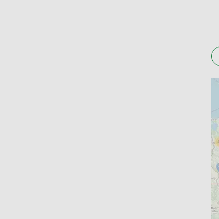
Apteki w mieście Dębica na ogół pracują międz
uznawane jako wolne od pracy, tj. w niedziele i
standardowych godzinach funkcjonowania aptek
Apteki w Dębicy – co zareze
W bogatym asortymencie Apteline.pl znajdziesz nie
akcesoria do pielęgnacji), żywność specjalnego 
produkty związane ze zdrowiem intymnym.
Sprawdź lokalizację aptek w Dębicy, które wspó