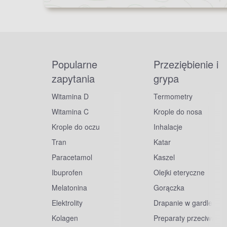
Popularne
Przeziębienie i
zapytania
grypa
Witamina D
Termometry
Witamina C
Krople do nosa
Krople do oczu
Inhalacje
Tran
Katar
Paracetamol
Kaszel
Ibuprofen
Olejki eteryczne
Melatonina
Gorączka
Elektrolity
Drapanie w gardle
Kolagen
Preparaty przeciwwiru