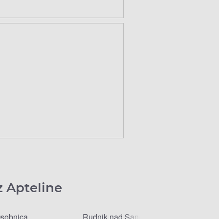
z Apteline
sobnica
Rudnik nad Sanem