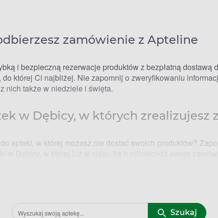
 odbierzesz zamówienie z Apteline
ybką i bezpieczną rezerwacje produktów z bezpłatną dostawą do
, do której Ci najbliżej. Nie zapomnij o zweryfikowaniu informa
 nich także w niedziele i święta.
ptek w Dębicy, w których zrealizujes
do apteki, w której możesz nie dostać swoich produktów? Zapo
eki w Dębicy, w której już w ciągu 24 h odbierzesz swoje zamó
eznaczyć na swoje przyjemności i chwile z bliskimi.
 – godziny otwarcia
Szukaj