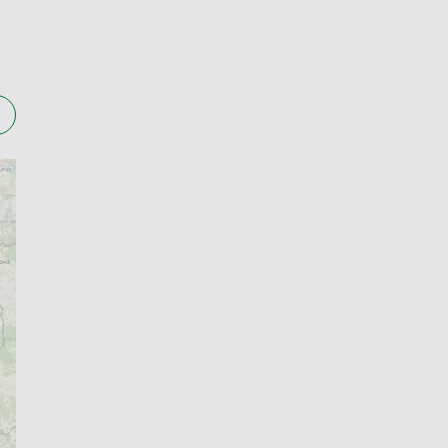
ować także całodobowo i w dni powszechnie
ów nie mają czasu na odbiór swojej rezerwacji w
kty do pielęgnacji dzieci (w tym pieluszki i
yczne, opatrunki, kosmetyki, dermokosmetyki i
00 produktów.