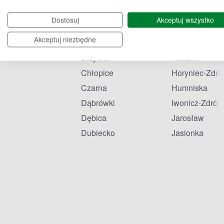
Baranów Sandomierski
Głogów Małop
Dostosuj
Akceptuj wszystko
Brzozów
Gorzyce
Akceptuj niezbędne
Brzóza Królewska
Grodzisko Dol
Brzyska
Haczów
Chłopice
Horyniec-Zdró
Czarna
Humniska
Dąbrówki
Iwonicz-Zdrój
Dębica
Jarosław
Dubiecko
Jasionka