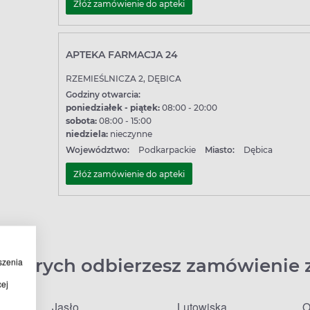
Złóż zamówienie do apteki
APTEKA FARMACJA 24
RZEMIEŚLNICZA 2, DĘBICA
Godziny otwarcia:
poniedziałek - piątek:
08:00 - 20:00
sobota:
08:00 - 15:00
niedziela:
nieczynne
Województwo:
Podkarpackie
Miasto:
Dębica
Złóż zamówienie do apteki
 których odbierzesz zamówienie 
szenia
cej
Jasło
Lutowiska
O