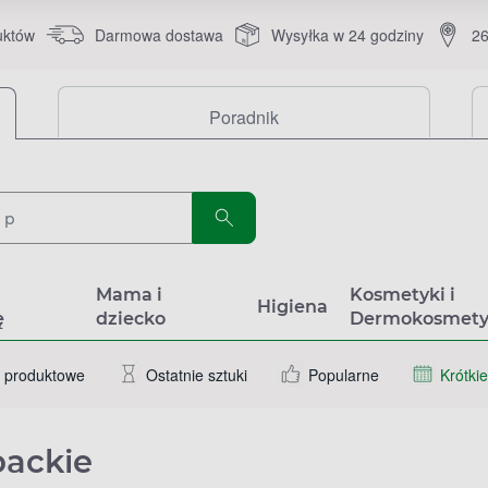
uktów
Darmowa dostawa
Wysyłka w 24 godziny
26
Poradnik
a
Mama i
Kosmetyki i
Higiena
ę
dziecko
Dermokosmety
 produktowe
Ostatnie sztuki
Popularne
Krótkie
packie