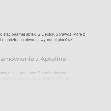
 stacjonarnej apteki w Dębicy. Sprawdź, które z
cji o godzinach otwarcia wybranej placówki.
z zamówienie z Apteline
mnij o tym problemie. Za pośrednictwem
wienie bez ponoszenia dodatkowych opłat.