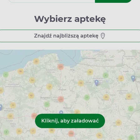
ia, a farmaceuci nierzadko pracują w trybie zmianowym. Ma to 
 produktów za pośrednictwem strony Apteline.pl do wybranej pr
 są dostępne dla interesantów także całodobowo oraz w dni woln
Wybierz aptekę
y – rezerwacje, wiedza i pomoc
Znajdź najbliższą aptekę
wacyjna umożliwiająca szybki dostęp do szerokiego asortymentu
y sprzętów ortopedycznych. To również źródło wiedzy na temat 
 informacje dotyczące profilaktyki zdrowotnej, szczegółowe o
 są napisane w sposób zrozumiały i przystępny, co ułatwia ko
ują się w bazie Apteline.pl. Rezerwuj w trosce o czas i jakość.