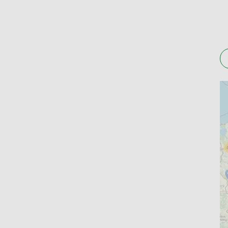
Apteki są na ogół czynne przez większą część dn
leków i innych produktów. Dokonując rezerwacji
jakie są jej godziny otwarcia. Niektóre placówki
Kto ma Lek. Apteki w Chełmż
Serwis Apteline.pl to nie tylko platforma rezer
produktów dla dzieci, testów diagnostycznych cz
przygotowanych przez ekspertów. Znajdziesz tam
prowadzeniu zdrowego stylu życia. Materiały te
tematach medycznych, jak i laikom.
Sprawdź lokalizacje aptek w Chełmży, które znajd