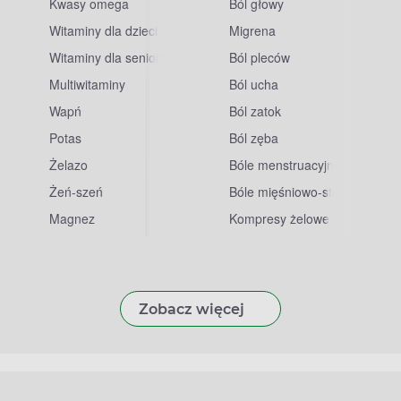
Kwasy omega
Ból głowy
Witaminy dla dzieci
Migrena
Witaminy dla seniorów
Ból pleców
Multiwitaminy
Ból ucha
Wapń
Ból zatok
Potas
Ból zęba
sowe
Żelazo
Bóle menstruacyjne
Żeń-szeń
Bóle mięśniowo-stawowe
Magnez
Kompresy żelowe
Zobacz więcej