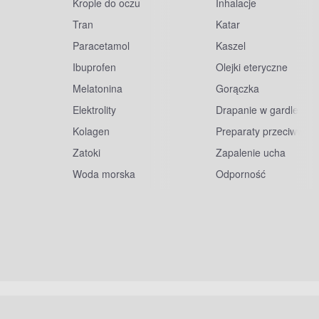
Krople do oczu
Inhalacje
Tran
Katar
Paracetamol
Kaszel
Ibuprofen
Olejki eteryczne
Melatonina
Gorączka
Elektrolity
Drapanie w gardle
Kolagen
Preparaty przeciwwiru
Zatoki
Zapalenie ucha
Woda morska
Odporność