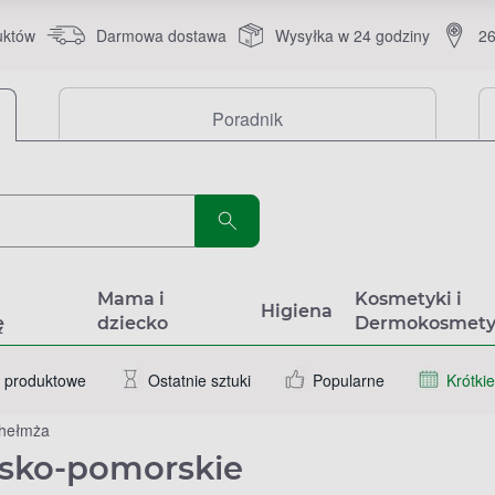
uktów
Darmowa dostawa
Wysyłka w 24 godziny
26
Poradnik
a
Mama i
Kosmetyki i
Higiena
ę
dziecko
Dermokosmety
 produktowe
Ostatnie sztuki
Popularne
Krótkie
hełmża
wsko-pomorskie