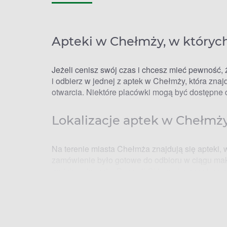
Apteki w Chełmży, w któryc
Jeżeli cenisz swój czas i chcesz mieć pewność, 
i odbierz w jednej z aptek w Chełmży, która zna
otwarcia. Niektóre placówki mogą być dostępne d
Lokalizacje aptek w Chełmży
Na terenie miasta Chełmża znajdują się apteki, 
zamówienie było gotowe do odbioru w ciągu maksy
godziny otwarcia. Pozwoli Ci to na jeszcze lep
Gdzie po Lek. Apteki w Cheł