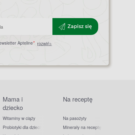
Zapisz się
wsletter Apteline
*
rozwiń>
Mama i
Na receptę
dziecko
Witaminy w ciąży
Na pasożyty
Probiotyki dla dzieci
Minerały na receptę