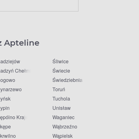
z Apteline
adziejów
Śliwice
adzyń Chełmiński
Świecie
ogowo
Świedziebnia
ynarzewo
Toruń
yńsk
Tuchola
ypin
Unisław
ępólno Krajeńskie
Waganiec
kępe
Wąbrzeźno
krwilno
Wąpielsk