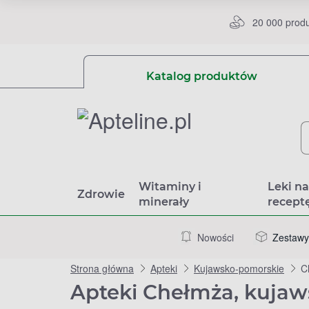
20 000 prod
Katalog produktów
Witaminy i
Leki n
Zdrowie
minerały
recept
Nowości
Zestawy
Strona główna
Apteki
Kujawsko-pomorskie
C
Apteki Chełmża, kuja