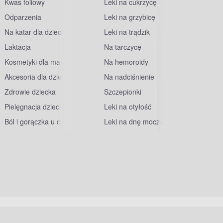
Kwas foliowy
Leki na cukrzycę
Odparzenia
Leki na grzybicę
Na katar dla dzieci
Leki na trądzik
Laktacja
Na tarczycę
Kosmetyki dla mam
Na hemoroidy
Akcesoria dla dzieci
Na nadciśnienie
Zdrowie dziecka
Szczepionki
Pielęgnacja dziecka
Leki na otyłość
Ból i gorączka u dzieci
Leki na dnę moczanową