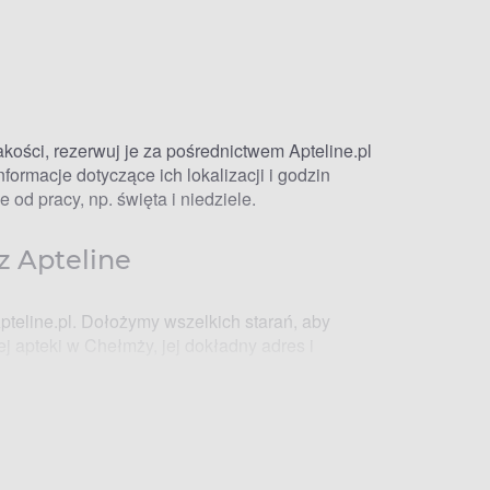
kości, rezerwuj je za pośrednictwem Apteline.pl
ormacje dotyczące ich lokalizacji i godzin
od pracy, np. święta i niedziele.
z Apteline
pteline.pl. Dołożymy wszelkich starań, aby
j apteki w Chełmży, jej dokładny adres i