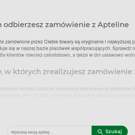
h odbierzesz zamówienie z Apteline
że zamówione przez Ciebie towary są oryginalne i najwyższej ja
jduje się w naszej bazie placówek współpracujących. Sprawdź inf
la klientów również całodobowo, a także w dni ustawowo wolne 
, w których zrealizujesz zamówienie 
w których możesz odebrać rezerwację dokonaną na platformie A
malnie 24 h. Znajdź informacje dotyczące lokalizacji wybrane
sze dopasowanie odbioru do własnych możliwości.
mży – godziny otwarcia
Szukaj