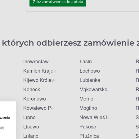
Złóż zamówienie do apteki
 których odbierzesz zamówienie 
Inowrocław
Łasin
R
Kamień Krajeński
Łochowo
R
Kijewo Królewskie
Łubianka
R
Koneck
Mąkowarsko
R
Koronowo
Mełno
R
ń
Kowalewo Pomorskie
Mogilno
R
Lipno
Nowa Wieś Królewska
S
szenia
Lisewo
Pakość
S
cej
Lniano
Płużnica
S