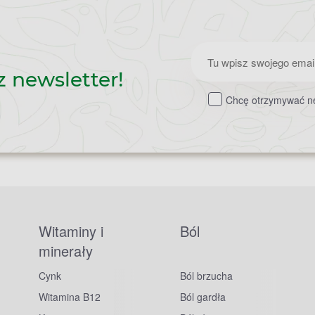
Zapisz
z newsletter!
do
Chcę otrzymywać ne
newslettera
Witaminy i
Ból
minerały
Cynk
Ból brzucha
Witamina B12
Ból gardła