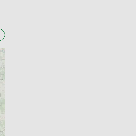
ułatwić klientom zakup najpotrzebniejszych
zez siebie apteki w Chełmży, dokładnie sprawdź,
e od pracy – niedziele i święta.
 leków, suplementów diety, kosmetyków,
zdrowia, oferujące bogatą bazę artykułów
pisy leków oraz porady pomagające w
rzystanie zarówno osobom z doświadczeniem w