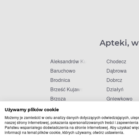
Apteki, w
Aleksandrów Kujawski
Chodecz
Baruchowo
Dąbrowa
Brodnica
Dobrcz
Brześć Kujawski
Działyń
Brzoza
Gniewkowo
Bydgoszcz
Golub-Dobrzy
Używamy plików cookie
Bysław
Gostycyn
Możemy je zamieścić w celu analizy danych dotyczących odwiedzających, ulep
naszej strony internetowej, pokazania spersonalizowanych treści i zapewnienia
Bytoń
Górsk
Państwu wspaniałego doświadczenia na stronie internetowej. Aby uzyskać wię
informacji na temat plików cookie, których używamy, otwórz ustawienia.
Chełmża
Grudziądz