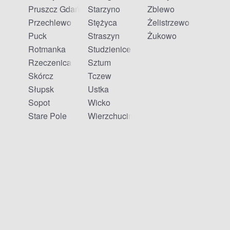
Pruszcz Gdański
Starzyno
Zblewo
Przechlewo
Stężyca
Żelistrzewo
Puck
Straszyn
Żukowo
Rotmanka
Studzienice
Rzeczenica
Sztum
Skórcz
Tczew
Słupsk
Ustka
Sopot
Wicko
Stare Pole
Wierzchucino