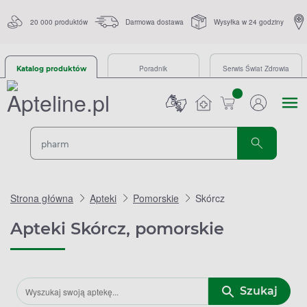
20 000 produktów
Darmowa dostawa
Wysyłka w 24 godziny
Poradnik
Serwis Świat Zdrowia
Katalog produktów
sztuk
Strona główna
Apteki
Pomorskie
Skórcz
Apteki Skórcz, pomorskie
Szukaj