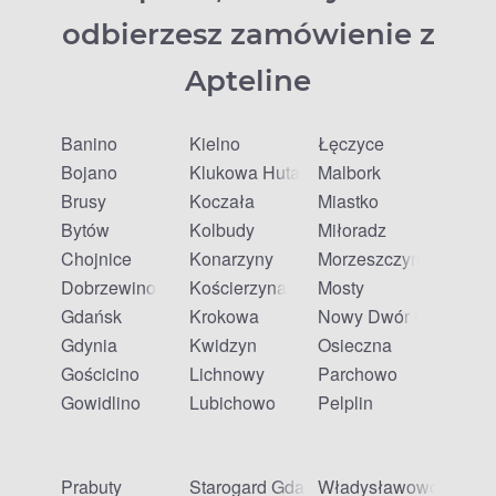
odbierzesz zamówienie z
Apteline
Banino
Kielno
Łęczyce
Bojano
Klukowa Huta
Malbork
Brusy
Koczała
Miastko
Bytów
Kolbudy
Miłoradz
Chojnice
Konarzyny
Morzeszczyn
Dobrzewino
Kościerzyna
Mosty
Gdańsk
Krokowa
Nowy Dwór Gdański
Gdynia
Kwidzyn
Osieczna
Gościcino
Lichnowy
Parchowo
Gowidlino
Lubichowo
Pelplin
Prabuty
Starogard Gdański
Władysławowo