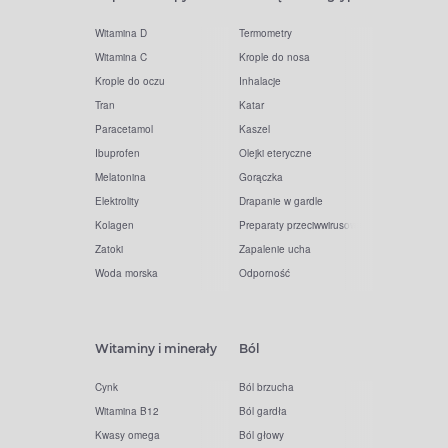
Witamina D
Termometry
Witamina C
Krople do nosa
Krople do oczu
Inhalacje
Tran
Katar
Paracetamol
Kaszel
Ibuprofen
Olejki eteryczne
Melatonina
Gorączka
Elektrolity
Drapanie w gardle
Kolagen
Preparaty przeciwwirusowe
Zatoki
Zapalenie ucha
Woda morska
Odporność
Witaminy i minerały
Ból
Cynk
Ból brzucha
Witamina B12
Ból gardła
Kwasy omega
Ból głowy