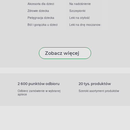
Akcesoria dla dzieci
Na nadciśnienie
Zdrowie dziecka
Szczepionki
Pielęgnacja dziecka
Leki na otyłość
Ból i gorączka u dzieci
Leki na dnę moczanową
Zobacz więcej
2 600 punktów odbioru
20 tys. produktów
Odbierz zamówienie w wybranej
Szeroki asortyment produktów
aptece