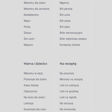
Witaminy dla dzieci
Migrena
Witaminy dla seniorów
Ból pleców
Multiwitaminy
Ból ucha
Wapń
Ból zatok
Potas
Ból zęba
Żelazo
Bóle menstruacyjne
Żeń-szeń
Bóle mięśniowo-stawowe
Magnez
Kompresy żelowe
Mama i dziecko
Na receptę
Witaminy w ciąży
Na pasożyty
Probiotyki dla dzieci
Minerały na receptę
Kwas foliowy
Leki na cukrzycę
Odparzenia
Leki na grzybicę
Na katar dla dzieci
Leki na trądzik
Laktacja
Na tarczycę
Kosmetyki dla mam
Na hemoroidy