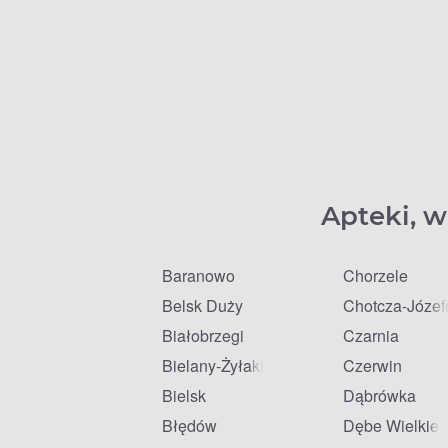
Apteki, w
Baranowo
Chorzele
Belsk Duży
Chotcza-Józe
Białobrzegi
Czarnia
Bielany-Żyłaki
Czerwin
Bielsk
Dąbrówka
Błędów
Dębe Wielkie