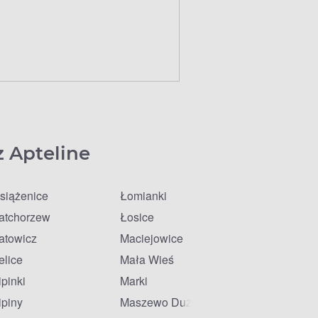
z Apteline
siążenice
Łomianki
atchorzew
Łosice
atowicz
Maciejowice
elice
Mała Wieś
ipinki
Marki
ipiny
Maszewo Duże