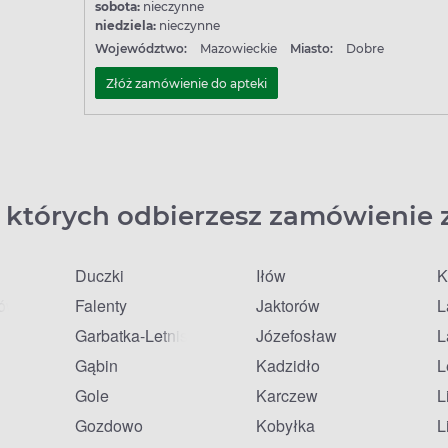
sobota:
nieczynne
niedziela:
nieczynne
Województwo:
Mazowieckie
Miasto:
Dobre
Złóż zamówienie do apteki
 których odbierzesz zamówienie 
Duczki
Iłów
K
fów
Falenty
Jaktorów
L
Garbatka-Letnisko
Józefosław
L
Gąbin
Kadzidło
L
Gole
Karczew
L
Gozdowo
Kobyłka
L