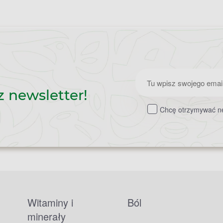
Zapisz
z newsletter!
do
Chcę otrzymywać ne
newslettera
Witaminy i
Ból
minerały