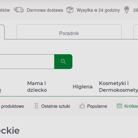
uktów
Darmowa dostawa
Wysyłka w 24 godziny
26
Poradnik
a
Mama i
Kosmetyki i
Higiena
ę
dziecko
Dermokosmety
 produktowe
Ostatnie sztuki
Popularne
Krótkie
ckie