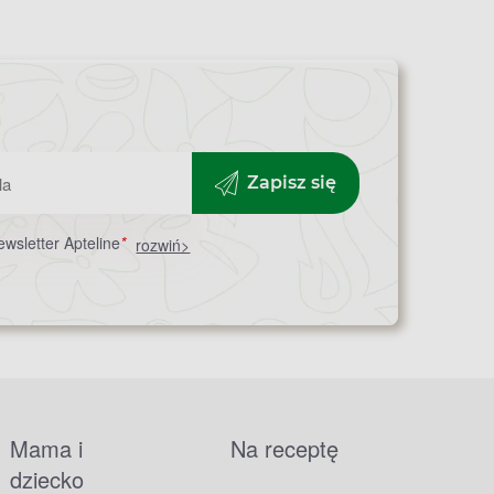
Zapisz się
wsletter Apteline
*
rozwiń>
Mama i
Na receptę
dziecko