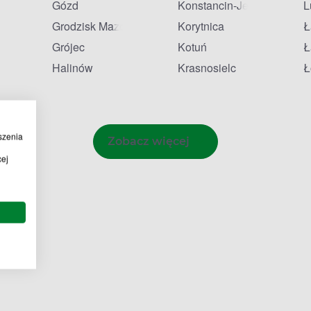
Gózd
Konstancin-Jeziorna
L
Grodzisk Mazowiecki
Korytnica
Ł
onia
Grójec
Kotuń
Ł
Halinów
Krasnosielc
Ł
szenia
Zobacz więcej
cej