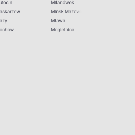
utocin
Milanówek
askarzew
Mińsk Mazowiecki
azy
Mława
ochów
Mogielnica