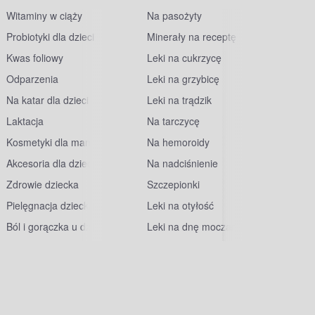
Witaminy w ciąży
Na pasożyty
Probiotyki dla dzieci
Minerały na receptę
Kwas foliowy
Leki na cukrzycę
Odparzenia
Leki na grzybicę
Na katar dla dzieci
Leki na trądzik
Laktacja
Na tarczycę
Kosmetyki dla mam
Na hemoroidy
Akcesoria dla dzieci
Na nadciśnienie
Zdrowie dziecka
Szczepionki
Pielęgnacja dziecka
Leki na otyłość
Ból i gorączka u dzieci
Leki na dnę moczanową