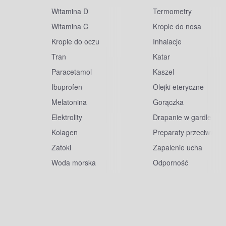
Witamina D
Termometry
Witamina C
Krople do nosa
Krople do oczu
Inhalacje
Tran
Katar
Paracetamol
Kaszel
Ibuprofen
Olejki eteryczne
Melatonina
Gorączka
Elektrolity
Drapanie w gardle
Kolagen
Preparaty przeciwwiru
Zatoki
Zapalenie ucha
Woda morska
Odporność