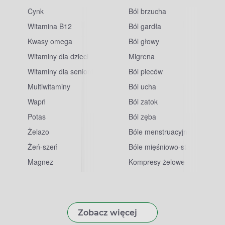
Cynk
Ból brzucha
Witamina B12
Ból gardła
Kwasy omega
Ból głowy
Witaminy dla dzieci
Migrena
Witaminy dla seniorów
Ból pleców
Multiwitaminy
Ból ucha
Wapń
Ból zatok
Potas
Ból zęba
sowe
Żelazo
Bóle menstruacyjne
Żeń-szeń
Bóle mięśniowo-stawowe
Magnez
Kompresy żelowe
Zobacz więcej