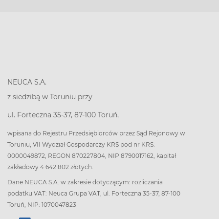
NEUCA S.A.
z siedzibą w Toruniu przy
ul. Forteczna 35-37, 87-100 Toruń,
wpisana do Rejestru Przedsiębiorców przez Sąd Rejonowy w
Toruniu, VII Wydział Gospodarczy KRS pod nr KRS:
0000049872, REGON 870227804, NIP 8790017162, kapitał
zakładowy 4 642 802 złotych.
Dane NEUCA S.A. w zakresie dotyczącym: rozliczania
podatku VAT: Neuca Grupa VAT, ul. Forteczna 35-37, 87-100
Toruń, NIP: 1070047823