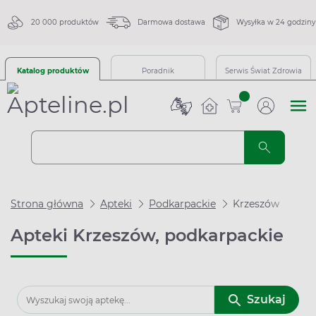
20 000 produktów
Darmowa dostawa
Wysyłka w 24 godziny
Katalog produktów
Poradnik
Serwis Świat Zdrowia
sztuk
Strona główna
Apteki
Podkarpackie
Krzeszów
Apteki Krzeszów, podkarpackie
Szukaj