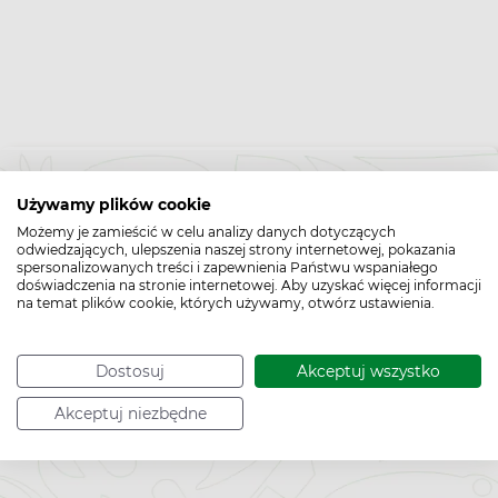
Używamy plików cookie
Możemy je zamieścić w celu analizy danych dotyczących
Bądź na bieżąco,
odwiedzających, ulepszenia naszej strony internetowej, pokazania
spersonalizowanych treści i zapewnienia Państwu wspaniałego
zapisz się na nasz newsletter!
doświadczenia na stronie internetowej. Aby uzyskać więcej informacji
na temat plików cookie, których używamy, otwórz ustawienia.
Zapisz
Dostosuj
Akceptuj wszystko
do
Chcę otrzymywać newsletter Apteline
*
Akceptuj niezbędne
newslettera
rozwiń>