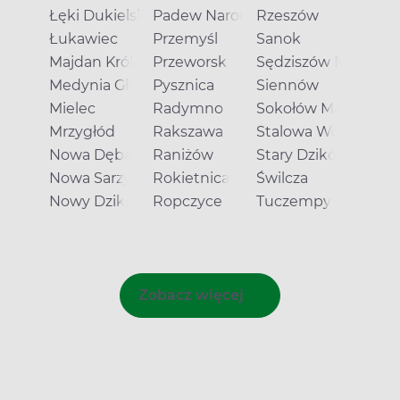
Łęki Dukielskie
Padew Narodowa
Rzeszów
Łukawiec
Przemyśl
Sanok
Majdan Królewski
Przeworsk
Sędziszów Małopols
Medynia Głogowska
Pysznica
Siennów
Mielec
Radymno
Sokołów Małopolski
Mrzygłód
Rakszawa
Stalowa Wola
Nowa Dęba
Raniżów
Stary Dzików
Nowa Sarzyna
Rokietnica
Świlcza
Nowy Dzikowiec
Ropczyce
Tuczempy
Zobacz więcej