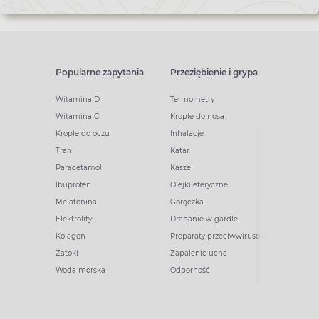
Popularne zapytania
Przeziębienie i grypa
Witamina D
Termometry
Witamina C
Krople do nosa
Krople do oczu
Inhalacje
Tran
Katar
Paracetamol
Kaszel
Ibuprofen
Olejki eteryczne
Melatonina
Gorączka
Elektrolity
Drapanie w gardle
Kolagen
Preparaty przeciwwirusowe
Zatoki
Zapalenie ucha
Woda morska
Odporność