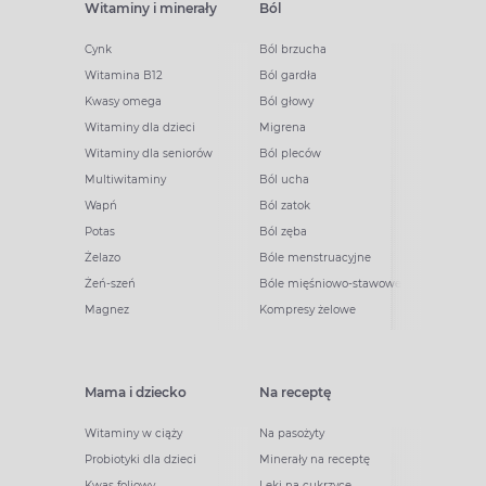
Witaminy i minerały
Ból
Cynk
Ból brzucha
Witamina B12
Ból gardła
Kwasy omega
Ból głowy
Witaminy dla dzieci
Migrena
Witaminy dla seniorów
Ból pleców
Multiwitaminy
Ból ucha
Wapń
Ból zatok
Potas
Ból zęba
Żelazo
Bóle menstruacyjne
Żeń-szeń
Bóle mięśniowo-stawowe
Magnez
Kompresy żelowe
Mama i dziecko
Na receptę
Witaminy w ciąży
Na pasożyty
Probiotyki dla dzieci
Minerały na receptę
Kwas foliowy
Leki na cukrzycę