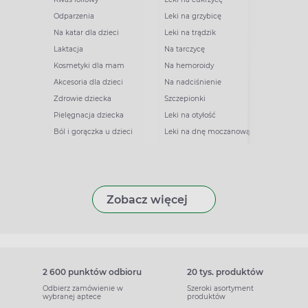
Odparzenia
Leki na grzybicę
Na katar dla dzieci
Leki na trądzik
Laktacja
Na tarczycę
Kosmetyki dla mam
Na hemoroidy
Akcesoria dla dzieci
Na nadciśnienie
Zdrowie dziecka
Szczepionki
Pielęgnacja dziecka
Leki na otyłość
Ból i gorączka u dzieci
Leki na dnę moczanową
Zobacz więcej
2 600 punktów odbioru
20 tys. produktów
Odbierz zamówienie w
Szeroki asortyment
wybranej aptece
produktów