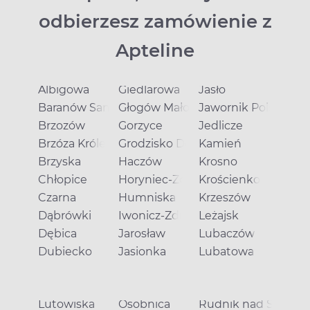
odbierzesz zamówienie z
Apteline
Albigowa
Giedlarowa
Jasło
Baranów Sandomierski
Głogów Małopolski
Jawornik Polski
Brzozów
Gorzyce
Jedlicze
Brzóza Królewska
Grodzisko Dolne
Kamień
Brzyska
Haczów
Krosno
Chłopice
Horyniec-Zdrój
Krościenko Wyżne
Czarna
Humniska
Krzeszów
Dąbrówki
Iwonicz-Zdrój
Leżajsk
Dębica
Jarosław
Lubaczów
Dubiecko
Jasionka
Lubatowa
Lutowiska
Osobnica
Rudnik nad Sanem