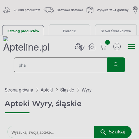
20 000 produktów
Darmowa dostawa
Wysyłka w 24 godziny
Poradnik
Serwis Świat Zdrowia
Katalog produktów
sztuk
Strona główna
Apteki
Śląskie
Wyry
Apteki Wyry, śląskie
Szukaj