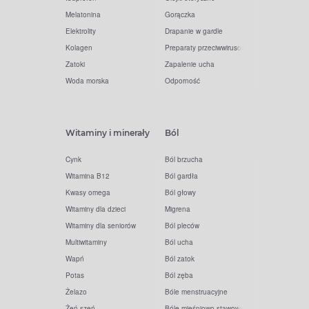
Melatonina
Gorączka
Elektrolity
Drapanie w gardle
Kolagen
Preparaty przeciwwirusowe
Zatoki
Zapalenie ucha
Woda morska
Odporność
Witaminy i minerały
Ból
Cynk
Ból brzucha
Witamina B12
Ból gardła
Kwasy omega
Ból głowy
Witaminy dla dzieci
Migrena
Witaminy dla seniorów
Ból pleców
Multiwitaminy
Ból ucha
Wapń
Ból zatok
Potas
Ból zęba
Żelazo
Bóle menstruacyjne
Żeń-szeń
Bóle mięśniowo-stawowe