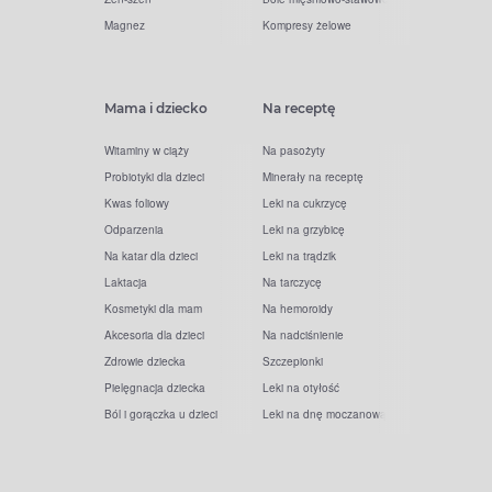
Magnez
Kompresy żelowe
Mama i dziecko
Na receptę
Witaminy w ciąży
Na pasożyty
Probiotyki dla dzieci
Minerały na receptę
Kwas foliowy
Leki na cukrzycę
Odparzenia
Leki na grzybicę
Na katar dla dzieci
Leki na trądzik
Laktacja
Na tarczycę
Kosmetyki dla mam
Na hemoroidy
Akcesoria dla dzieci
Na nadciśnienie
Zdrowie dziecka
Szczepionki
Pielęgnacja dziecka
Leki na otyłość
Ból i gorączka u dzieci
Leki na dnę moczanową