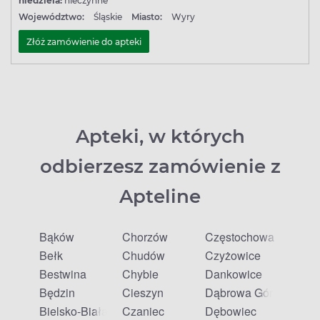
niedziela:
nieczynne
Województwo:
Śląskie
Miasto:
Wyry
Złóż zamówienie do apteki
Apteki, w których
odbierzesz zamówienie z
Apteline
Bąków
Chorzów
Częstochowa
Bełk
Chudów
Czyżowice
Bestwina
Chybie
Dankowice
Będzin
Cieszyn
Dąbrowa Górnicza
Bielsko-Biała
Czaniec
Dębowiec