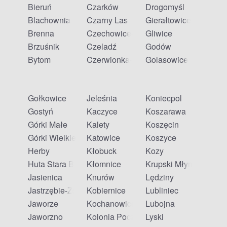
Bieruń
Czarków
Drogomyśl
Blachownia
Czarny Las
Gierałtowice
Brenna
Czechowice-Dziedzice
Gliwice
Brzuśnik
Czeladź
Godów
Bytom
Czerwionka-Leszczyny
Golasowice
Gołkowice
Jeleśnia
Koniecpol
Gostyń
Kaczyce
Koszarawa
Górki Małe
Kalety
Koszęcin
Górki Wielkie
Katowice
Koszyce
Herby
Kłobuck
Kozy
Huta Stara B
Kłomnice
Krupski Młyn
Jasienica
Knurów
Lędziny
Jastrzębie-Zdrój
Kobiernice
Lubliniec
Jaworze
Kochanowice
Lubojna
Jaworzno
Kolonia Poczesna
Lyski