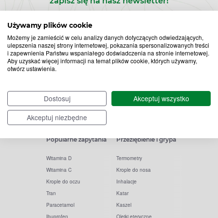
zapisz się na nasz newsletter!
Zapisz
Używamy plików cookie
Możemy je zamieścić w celu analizy danych dotyczących odwiedzających,
do
ulepszenia naszej strony internetowej, pokazania spersonalizowanych treści
i zapewnienia Państwu wspaniałego doświadczenia na stronie internetowej.
Chcę otrzymywać newsletter Apteline
*
rozwiń>
Aby uzyskać więcej informacji na temat plików cookie, których używamy,
newslettera
otwórz ustawienia.
Dostosuj
Akceptuj wszystko
Akceptuj niezbędne
Popularne zapytania
Przeziębienie i grypa
Witamina D
Termometry
Witamina C
Krople do nosa
Krople do oczu
Inhalacje
Tran
Katar
Paracetamol
Kaszel
Ibuprofen
Olejki eteryczne