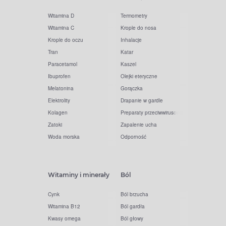
Witamina D
Termometry
Witamina C
Krople do nosa
Krople do oczu
Inhalacje
Tran
Katar
Paracetamol
Kaszel
Ibuprofen
Olejki eteryczne
Melatonina
Gorączka
Elektrolity
Drapanie w gardle
Kolagen
Preparaty przeciwwirusowe
Zatoki
Zapalenie ucha
Woda morska
Odporność
Witaminy i minerały
Ból
Cynk
Ból brzucha
Witamina B12
Ból gardła
Kwasy omega
Ból głowy