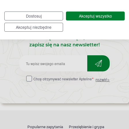
Dostosuj
Akceptuj wszystko
Akceptuj niezbędne
Bądź na bieżąco,
zapisz się na nasz newsletter!
Zapisz
do
Chcę otrzymywać newsletter Apteline
*
rozwiń>
newslettera
Popularne zapytania
Przeziębienie i grypa