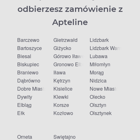
odbierzesz zamówienie z
Apteline
Barczewo
Gietrzwałd
Lidzbark
Bartoszyce
Giżycko
Lidzbark Warmiński
Biesal
Górowo Iławeckie
Lubawa
Biskupiec
Gronowo Elbląskie
Miłomłyn
Braniewo
Iława
Morąg
Dąbrówno
Kętrzyn
Nidzica
Dobre Miasto
Kisielice
Nowe Miasto Lubawsk
Dywity
Klewki
Olecko
Elbląg
Korsze
Olsztyn
Ełk
Kozłowo
Olsztynek
Orneta
Świętajno