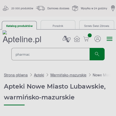
20 000 produktów
Darmowa dostawa
Wysyłka w 24 godziny
Poradnik
Serwis Świat Zdrowia
Katalog produktów
sztuk
Strona główna
Apteki
Warmińsko-mazurskie
Nowe Miasto 
Apteki Nowe Miasto Lubawskie,
warmińsko-mazurskie