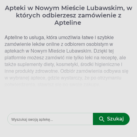
Apteki w Nowym Mieście Lubawskim, w
których odbierzesz zamówienie z
Apteline
Apteline to usługa, która umożliwia łatwe i szybkie
zamówienie leków online z odbiorem osobistym w
aptekach w Nowym Mieście Lubawskim. Dzięki tej
platformie możesz zamówić nie tylko leki na receptę, ale
także suplementy diety, kosmetyki, środki higieniczne i
inne produkty zdrowotne. Odbiór zamówienia odbywa się
w wybranej aptece, gdzie wystarczy, że po otrzymaniu
potwierdzenia, stawisz się po swoje zakupy.
Kto ma Lek. Lokalizacje aptek w
Nowym Mieście Lubawskim, w których
zrealizujesz zamówienie z Apteline
Szukaj
W Nowym Mieście Lubawskim znajduje się kilka aptek,
które współpracują z platformą Apteline. Dzięki temu masz