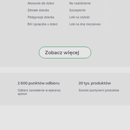
Akcesoria dla dzieci
Na nadciśnienie
Zdrowie dziecka
Szczepionki
Pielęgnacja dziecka
Leki na otyłość
Ból i gorączka u dzieci
Leki na dnę moczanową
Zobacz więcej
2 600 punktów odbioru
20 tys. produktów
Odbierz zamówienie w wybranej
Szeroki asortyment produktów
aptece