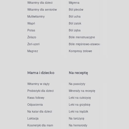
Witaminy dla dzieci
Migrena
Witaminy dla seniorów
Ból pleców
Multiwitaminy
Ból ucha
Wapń
Ból zatok
Potas
Ból zęba
Żelazo
Bóle menstruacyjne
Żeń-szeń
Bóle mięśniowo-stawowe
Magnez
Kompresy żelowe
Mama i dziecko
Na receptę
Witaminy w ciąży
Na pasożyty
Probiotyki dla dzieci
Minerały na receptę
Kwas foliowy
Leki na cukrzycę
Odparzenia
Leki na grzybicę
Na katar dla dzieci
Leki na trądzik
Laktacja
Na tarczycę
Kosmetyki dla mam
Na hemoroidy