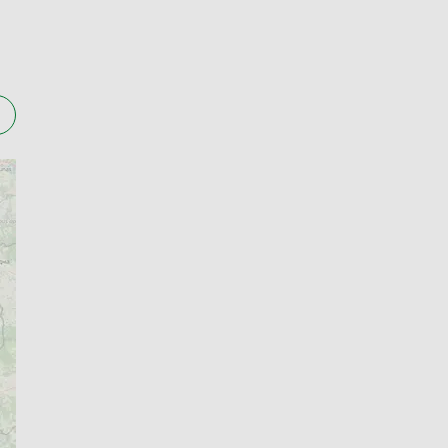
nią się w zależności od danej placówki.
. W Aptece przy Biedronce zamówienie
a Górce jest czynna jest od poniedziałku do