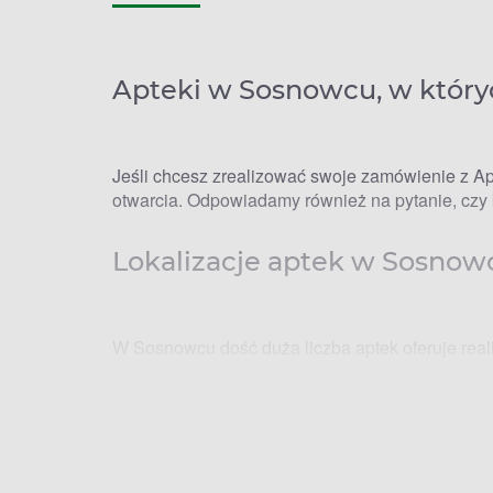
Apteki w Sosnowcu, w który
Jeśli chcesz zrealizować swoje zamówienie z Apt
otwarcia. Odpowiadamy również na pytanie, czy 
Lokalizacje aptek w Sosnowc
W Sosnowcu dość duża liczba aptek oferuje reali
Oto lista aptek, w których zrealizujesz rezerwacj
Apteka na Juliuszu – Spadochroniarzy 4, 41-21
Apteka przy Biedronce – Braci Mieroszewskich,
Apteka na Górce – Klimontowska 23, 41-200 So