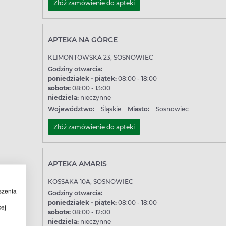
Złóż zamówienie do apteki
wację z Apteline.pl, nie są czynne całodobowo. Placówki te są
APTEKA NA GÓRCE
KLIMONTOWSKA 23, SOSNOWIEC
Godziny otwarcia:
poniedziałek - piątek:
08:00 - 18:00
sobota:
08:00 - 13:00
niedziela:
nieczynne
Województwo:
Śląskie
Miasto:
Sosnowiec
Złóż zamówienie do apteki
APTEKA AMARIS
KOSSAKA 10A, SOSNOWIEC
szenia
Godziny otwarcia:
poniedziałek - piątek:
08:00 - 18:00
cej
sobota:
08:00 - 12:00
niedziela:
nieczynne