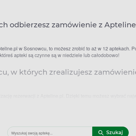
ch odbierzesz zamówienie z Apteline
eline.pl w Sosnowcu, to możesz zrobić to aż w 12 aptekach. Po
któreś apteki są czynne są w niedziele lub całodobowo!
u, w których zrealizujesz zamówieni
zację rezerwacji z Apteline.pl. Dzięki temu możesz wybrać najw
ę:
6 Sosnowiec
 41-219 Sosnowiec
snowiec
Szukaj