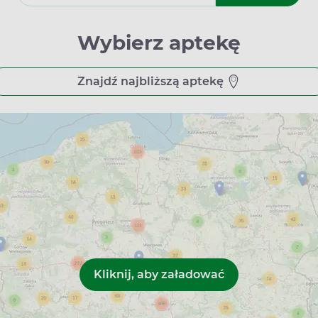
iec
nowiec
Sosnowiec
Wybierz aptekę
41-200 Sosnowiec
, 41-200 Sosnowiec
Znajdź najbliższą aptekę
nowiec
ec
c
osnowiec
y otwarcia
osnowcu, gdzie zrealizujesz swoje zamówienie z Apteline, róż
 do piątku w godzinach 8.00-18.00 oraz w soboty – 8.00-13.00
ach 8.00-19.00, a także w soboty między 8.00 a 14.00. Apteka n
.00-13.00.