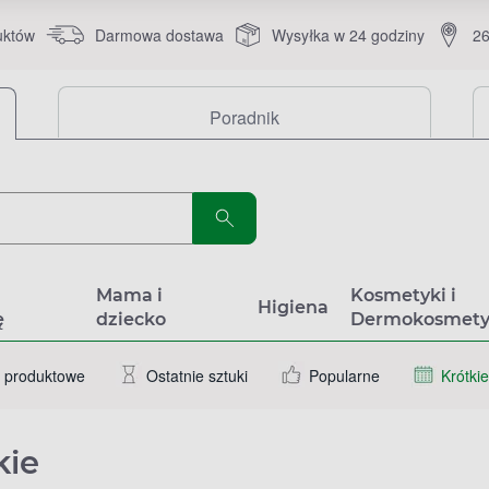
uktów
Darmowa dostawa
Wysyłka w 24 godziny
26
Poradnik
a
Mama i
Kosmetyki i
Higiena
ę
dziecko
Dermokosmety
 produktowe
Ostatnie sztuki
Popularne
Krótkie
kie