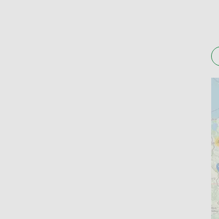
Apteka Maczki – Krakowska 13, 41-217 Sosnow
Apteka – Stefana Kisielewskiego 6, 41-219 Sos
Apteka Amaris - Juliusza Kossaka 10a, 41-219 
Apteka Centrum – Henryka Sienkiewicza 16/I, 
Apteka Vita – Stanisława Małachowskiego 14 B
Apteka – Teofila Lenartowicza 108, 41-219 Sos
Apteka Ksar – Stoczniowców 4, 41-208 Sosnowi
Apteka -– Nowopogońska 57, 41-205 Sosnowie
Apteka – Generała Józefa Hallera 16, 41-214 S
Apteki w Sosnowcu – godzin
Godziny otwarcia w poszczególnych aptekach w S
Apteka Na Juliuszu czynna jest od poniedziałku
zrealizujesz od poniedziałku do piątku w godzin
piątku w godzinach 8.00-18.00 oraz w soboty – 8