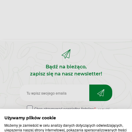
Bądź na bieżąco,
zapisz się na nasz newsletter!
Zapisz
do
Chcę otrzymywać newsletter Apteline
*
rozwiń>
newslettera
Używamy plików cookie
Możemy je zamieścić w celu analizy danych dotyczących odwiedzających,
ulepszenia naszej strony internetowej, pokazania spersonalizowanych treści