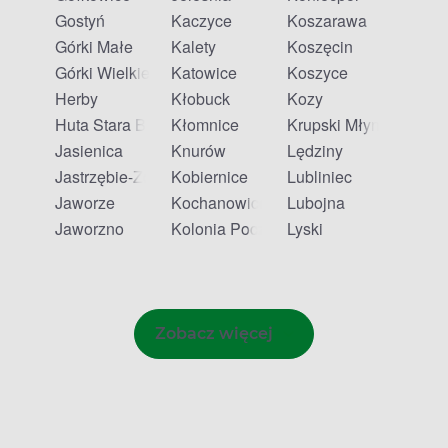
Gostyń
Kaczyce
Koszarawa
Górki Małe
Kalety
Koszęcin
Górki Wielkie
Katowice
Koszyce
Herby
Kłobuck
Kozy
Huta Stara B
Kłomnice
Krupski Młyn
Jasienica
Knurów
Lędziny
Jastrzębie-Zdrój
Kobiernice
Lubliniec
Jaworze
Kochanowice
Lubojna
Jaworzno
Kolonia Poczesna
Lyski
Zobacz więcej