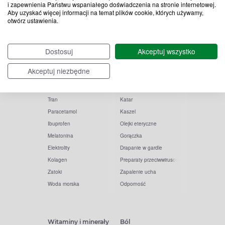
i zapewnienia Państwu wspaniałego doświadczenia na stronie internetowej.
Aby uzyskać więcej informacji na temat plików cookie, których używamy,
otwórz ustawienia.
Popularne zapytania
Przeziębienie i grypa
Dostosuj
Akceptuj wszystko
Witamina D
Termometry
Akceptuj niezbędne
Witamina C
Krople do nosa
Krople do oczu
Inhalacje
Tran
Katar
Paracetamol
Kaszel
Ibuprofen
Olejki eteryczne
Melatonina
Gorączka
Elektrolity
Drapanie w gardle
Kolagen
Preparaty przeciwwirusowe
Zatoki
Zapalenie ucha
Woda morska
Odporność
Witaminy i minerały
Ból