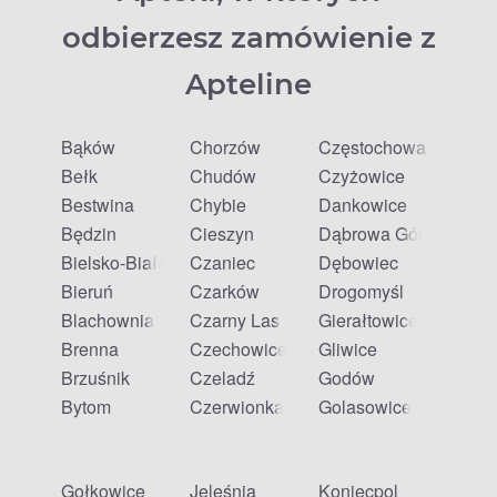
odbierzesz zamówienie z
Apteline
Bąków
Chorzów
Częstochowa
Bełk
Chudów
Czyżowice
Bestwina
Chybie
Dankowice
Będzin
Cieszyn
Dąbrowa Górnicza
Bielsko-Biała
Czaniec
Dębowiec
Bieruń
Czarków
Drogomyśl
Blachownia
Czarny Las
Gierałtowice
Brenna
Czechowice-Dziedzice
Gliwice
Brzuśnik
Czeladź
Godów
Bytom
Czerwionka-Leszczyny
Golasowice
Gołkowice
Jeleśnia
Koniecpol