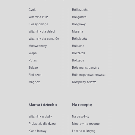
Cynk
Ból brzucha
Witamina B12
Ból gardła
Kwasy omega
Ból głowy
Witaminy dla dzieci
Migrena
Witaminy dla seniorów
Ból pleców
Multiwitaminy
Ból ucha
Wapń
Ból zatok
Potas
Ból zęba
Żelazo
Bóle menstruacyjne
Żeń-szeń
Bóle mięśniowo-stawowe
Magnez
Kompresy żelowe
Mama i dziecko
Na receptę
Witaminy w ciąży
Na pasożyty
Probiotyki dla dzieci
Minerały na receptę
Kwas foliowy
Leki na cukrzycę