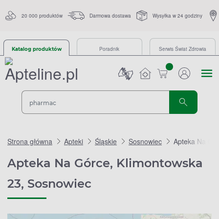
20 000 produktów
Darmowa dostawa
Wysyłka w 24 godziny
Poradnik
Serwis Świat Zdrowia
Katalog produktów
sztuk
Strona główna
Apteki
Śląskie
Sosnowiec
Apteka Na Gór
Apteka Na Górce, Klimontowska
23, Sosnowiec