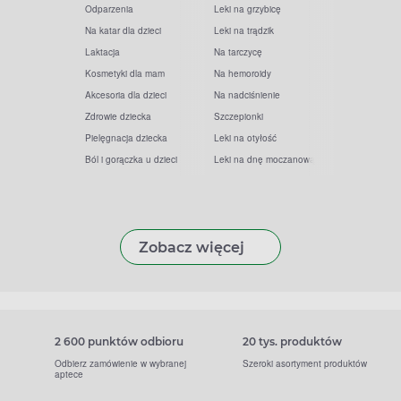
Odparzenia
Leki na grzybicę
Na katar dla dzieci
Leki na trądzik
Laktacja
Na tarczycę
Kosmetyki dla mam
Na hemoroidy
Akcesoria dla dzieci
Na nadciśnienie
Zdrowie dziecka
Szczepionki
Pielęgnacja dziecka
Leki na otyłość
Ból i gorączka u dzieci
Leki na dnę moczanową
Zobacz więcej
2 600 punktów odbioru
20 tys. produktów
Odbierz zamówienie w wybranej
Szeroki asortyment produktów
aptece