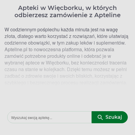
Apteki w Więcborku, w których
odbierzesz zamówienie z Apteline
W codziennym pośpiechu każda minuta jest na wagę
złota, dlatego warto korzystać z rozwiązań, które ułatwiają
codzienne obowiązki, w tym zakup leków i suplementów.
Apteline.pl to nowoczesna platforma, która pozwala
zamówić potrzebne produkty online i odebrać je w
wybranej aptece w Więcborku, bez konieczności tracenia
czasu na stanie w kolejkach. Dzięki temu możesz w pełni
zadbać o zdrowie swoje i swoich bliskich, korzystając z
szybkiego i bezpiecznego procesu realizacji zamówienia.
Kto ma Lek. Lokalizacje aptek w
Więcborku, w których zrealizujesz
zamówienie z Apteline
Szukaj
W Więcborku współpracujemy z kilkoma aptekami, które
umożliwiają odbiór zamówień złożonych przez Apteline.pl.