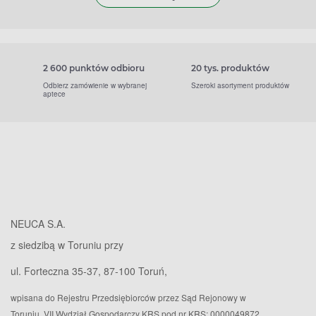
2 600 punktów odbioru
20 tys. produktów
Odbierz zamówienie w wybranej
Szeroki asortyment produktów
aptece
NEUCA S.A.
z siedzibą w Toruniu przy
ul. Forteczna 35-37, 87-100 Toruń,
wpisana do Rejestru Przedsiębiorców przez Sąd Rejonowy w
Toruniu, VII Wydział Gospodarczy KRS pod nr KRS: 0000049872,