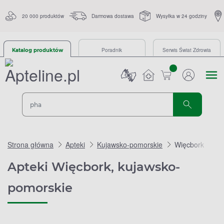
20 000 produktów
Darmowa dostawa
Wysyłka w 24 godziny
Poradnik
Serwis Świat Zdrowia
Katalog produktów
sztuk
Strona główna
Apteki
Kujawsko-pomorskie
Więcbork
Apteki Więcbork, kujawsko-
pomorskie