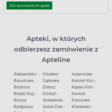
Złóż zamówienie do apteki
Apteki, w których
odbierzesz zamówienie z
Apteline
Aleksandrów Kujawski
Chodecz
Inowrocław
Baruchowo
Dąbrowa
Kamień Krajeński
Brodnica
Dobrcz
Kijewo Królewskie
Brześć Kujawski
Działyń
Koneck
Brzoza
Gniewkowo
Koronowo
Bydgoszcz
Golub-Dobrzyń
Kowalewo Pomorskie