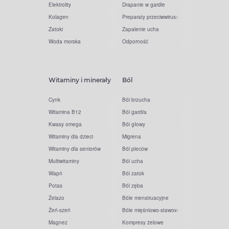
Elektrolity
Drapanie w gardle
Kolagen
Preparaty przeciwwirusowe
Zatoki
Zapalenie ucha
Woda morska
Odporność
Witaminy i minerały
Ból
Cynk
Ból brzucha
Witamina B12
Ból gardła
Kwasy omega
Ból głowy
Witaminy dla dzieci
Migrena
Witaminy dla seniorów
Ból pleców
Multiwitaminy
Ból ucha
Wapń
Ból zatok
Potas
Ból zęba
Żelazo
Bóle menstruacyjne
Żeń-szeń
Bóle mięśniowo-stawowe
Magnez
Kompresy żelowe