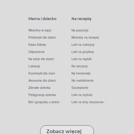
Mama i dziecko
Na receptę
Witaminy w ciąży
Na pasożyty
Probiotyki dla dzieci
Minerały na receptę
Kwas foliowy
Leki na cukrzycę
Odparzenia
Leki na grzybicę
Na katar dla dzieci
Leki na trądzik
Laktacja
Na tarczycę
Kosmetyki dla mam
Na hemoroidy
Akcesoria dla dzieci
Na nadciśnienie
Zdrowie dziecka
Szczepionki
Pielęgnacja dziecka
Leki na otyłość
Ból i gorączka u dzieci
Leki na dnę moczanową
Zobacz więcej