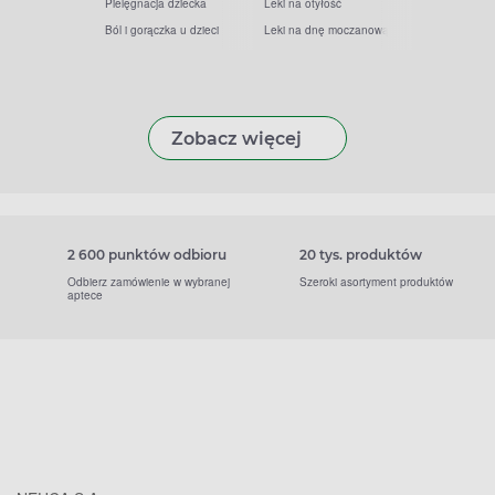
Pielęgnacja dziecka
Leki na otyłość
Ból i gorączka u dzieci
Leki na dnę moczanową
Zobacz więcej
2 600 punktów odbioru
20 tys. produktów
Odbierz zamówienie w wybranej
Szeroki asortyment produktów
aptece