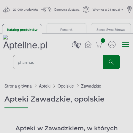
20 000 produktów
Darmowa dostawa
Wysyłka w 24 godziny
Poradnik
Serwis Świat Zdrowia
Katalog produktów
sztuk
Strona główna
Apteki
Opolskie
Zawadzkie
Apteki Zawadzkie, opolskie
Apteki w Zawadzkiem, w których