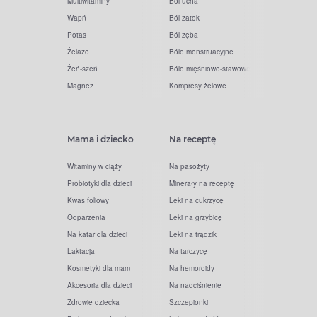
Multiwitaminy
Ból ucha
Wapń
Ból zatok
Potas
Ból zęba
Żelazo
Bóle menstruacyjne
Żeń-szeń
Bóle mięśniowo-stawowe
Magnez
Kompresy żelowe
Mama i dziecko
Na receptę
Witaminy w ciąży
Na pasożyty
Probiotyki dla dzieci
Minerały na receptę
Kwas foliowy
Leki na cukrzycę
Odparzenia
Leki na grzybicę
Na katar dla dzieci
Leki na trądzik
Laktacja
Na tarczycę
Kosmetyki dla mam
Na hemoroidy
Akcesoria dla dzieci
Na nadciśnienie
Zdrowie dziecka
Szczepionki