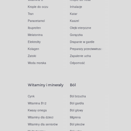
Krople do oczu
Inhalacje
Tran
Katar
Paracetamol
Kaszel
Ibuprofen
Olejki eteryczne
Melatonina
Gorączka
Elektrolity
Drapanie w gardle
Kolagen
Preparaty przeciwwirusowe
Zatoki
Zapalenie ucha
Woda morska
Odporność
Witaminy i minerały
Ból
Cynk
Ból brzucha
Witamina B12
Ból gardła
Kwasy omega
Ból głowy
Witaminy dla dzieci
Migrena
Witaminy dla seniorów
Ból pleców