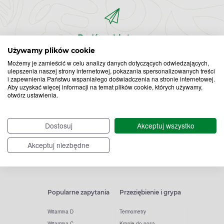
Bądź na bieżąco,
zapisz się na nasz newsletter!
Używamy plików cookie
Możemy je zamieścić w celu analizy danych dotyczących odwiedzających,
ulepszenia naszej strony internetowej, pokazania spersonalizowanych treści
Zapisz
i zapewnienia Państwu wspaniałego doświadczenia na stronie internetowej.
Aby uzyskać więcej informacji na temat plików cookie, których używamy,
otwórz ustawienia.
do
Chcę otrzymywać newsletter Apteline
*
rozwiń>
newslettera
Dostosuj
Akceptuj wszystko
Akceptuj niezbędne
Popularne zapytania
Przeziębienie i grypa
Witamina D
Termometry
Witamina C
Krople do nosa