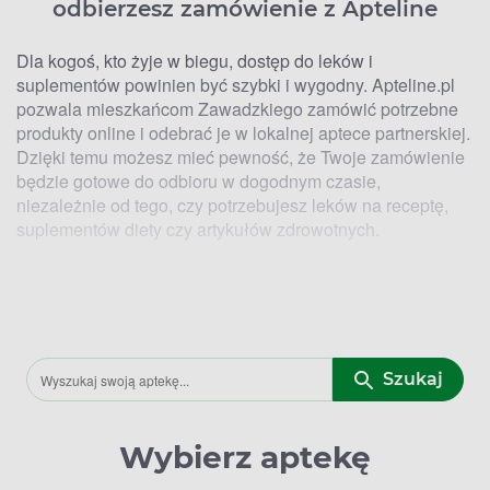
odbierzesz zamówienie z Apteline
Dla kogoś, kto żyje w biegu, dostęp do leków i
suplementów powinien być szybki i wygodny. Apteline.pl
pozwala mieszkańcom Zawadzkiego zamówić potrzebne
produkty online i odebrać je w lokalnej aptece partnerskiej.
Dzięki temu możesz mieć pewność, że Twoje zamówienie
będzie gotowe do odbioru w dogodnym czasie,
niezależnie od tego, czy potrzebujesz leków na receptę,
suplementów diety czy artykułów zdrowotnych.
Kto ma Lek. Lokalizacje aptek w
Zawadzkiem, w których zrealizujesz
zamówienie z Apteline
Szukaj
Dzięki Apteline.pl szybko sprawdzisz, które apteki w
Zawadzkiem oferują odbiór zamówionych produktów.
Placówki współpracujące z platformą znajdują się w
Wybierz aptekę
centrum miasta oraz w dzielnicach mieszkalnych, co
pozwala wybrać najdogodniejszą lokalizację. Rezerwacja