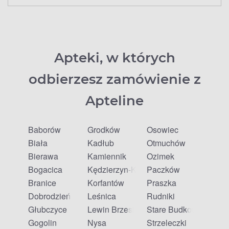
Apteki, w których
odbierzesz zamówienie z
Apteline
Baborów
Grodków
Osowiec
Biała
Kadłub
Otmuchów
Bierawa
Kamiennik
Ozimek
Bogacica
Kędzierzyn-Koźle
Paczków
Branice
Korfantów
Praszka
Dobrodzień
Leśnica
Rudniki
Głubczyce
Lewin Brzeski
Stare Budkowice
Gogolin
Nysa
Strzeleczki