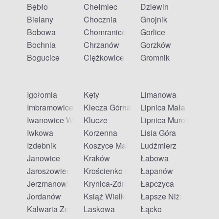
Bębło
Chełmiec
Dziewin
Bielany
Chocznia
Gnojnik
Bobowa
Chomranice
Gorlice
Bochnia
Chrzanów
Gorzków
Bogucice
Ciężkowice
Gromnik
Igołomia
Kęty
Limanowa
Imbramowice
Klecza Górna
Lipnica Mała
Iwanowice Włościańskie
Klucze
Lipnica Murowana
Iwkowa
Korzenna
Lisia Góra
Izdebnik
Koszyce Małe
Ludźmierz
Janowice
Kraków
Łabowa
Jaroszowiec
Krościenko nad Dunajcem
Łapanów
Jerzmanowice
Krynica-Zdrój
Łapczyca
Jordanów
Książ Wielki
Łapsze Niżne
Kalwaria Zebrzydowska
Laskowa
Łącko