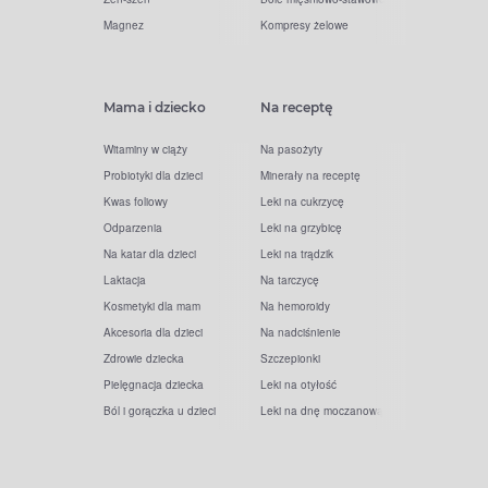
Magnez
Kompresy żelowe
Mama i dziecko
Na receptę
Witaminy w ciąży
Na pasożyty
Probiotyki dla dzieci
Minerały na receptę
Kwas foliowy
Leki na cukrzycę
Odparzenia
Leki na grzybicę
Na katar dla dzieci
Leki na trądzik
Laktacja
Na tarczycę
Kosmetyki dla mam
Na hemoroidy
Akcesoria dla dzieci
Na nadciśnienie
Zdrowie dziecka
Szczepionki
Pielęgnacja dziecka
Leki na otyłość
Ból i gorączka u dzieci
Leki na dnę moczanową