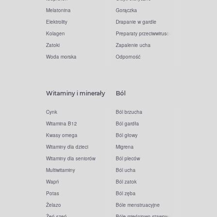
Melatonina
Gorączka
Elektrolity
Drapanie w gardle
Kolagen
Preparaty przeciwwirusowe
Zatoki
Zapalenie ucha
Woda morska
Odporność
Witaminy i minerały
Ból
Cynk
Ból brzucha
Witamina B12
Ból gardła
Kwasy omega
Ból głowy
Witaminy dla dzieci
Migrena
Witaminy dla seniorów
Ból pleców
Multiwitaminy
Ból ucha
Wapń
Ból zatok
Potas
Ból zęba
Żelazo
Bóle menstruacyjne
Żeń-szeń
Bóle mięśniowo-stawowe