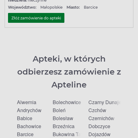
niedziela:
nieczynne
Województwo:
Małopolskie
Miasto:
Barcice
Złóż zamówienie do apteki
Apteki, w których
odbierzesz zamówienie z
Apteline
Alwernia
Bolechowice
Czarny Dunajec
Andrychów
Boleń
Czchów
Babice
Bolesław
Czernichów
Bachowice
Brzeźnica
Dobczyce
Barcice
Bukowina Tatrzańska
Dojazdów