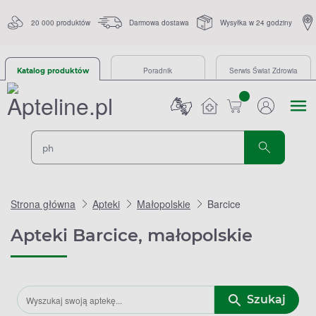
20 000 produktów
Darmowa dostawa
Wysyłka w 24 godziny
Poradnik
Serwis Świat Zdrowia
Katalog produktów
sztuk
Strona główna
Apteki
Małopolskie
Barcice
Apteki Barcice, małopolskie
Szukaj