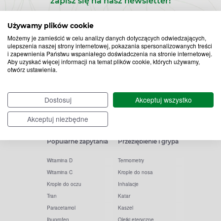
zapisz się na nasz newsletter!
Zapisz
Używamy plików cookie
Możemy je zamieścić w celu analizy danych dotyczących odwiedzających,
do
ulepszenia naszej strony internetowej, pokazania spersonalizowanych treści
i zapewnienia Państwu wspaniałego doświadczenia na stronie internetowej.
Chcę otrzymywać newsletter Apteline
*
rozwiń>
Aby uzyskać więcej informacji na temat plików cookie, których używamy,
newslettera
otwórz ustawienia.
Dostosuj
Akceptuj wszystko
Akceptuj niezbędne
Popularne zapytania
Przeziębienie i grypa
Witamina D
Termometry
Witamina C
Krople do nosa
Krople do oczu
Inhalacje
Tran
Katar
Paracetamol
Kaszel
Ibuprofen
Olejki eteryczne