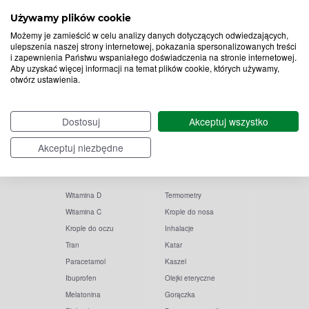
Zapisz
Używamy plików cookie
do
Możemy je zamieścić w celu analizy danych dotyczących odwiedzających,
ulepszenia naszej strony internetowej, pokazania spersonalizowanych treści
Chcę otrzymywać newsletter Apteline
*
rozwiń>
i zapewnienia Państwu wspaniałego doświadczenia na stronie internetowej.
newslettera
Aby uzyskać więcej informacji na temat plików cookie, których używamy,
otwórz ustawienia.
Dostosuj
Akceptuj wszystko
Akceptuj niezbędne
Popularne zapytania
Przeziębienie i grypa
Witamina D
Termometry
Witamina C
Krople do nosa
Krople do oczu
Inhalacje
Tran
Katar
Paracetamol
Kaszel
Ibuprofen
Olejki eteryczne
Melatonina
Gorączka