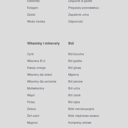
Elektrolity
Drapanie w gardle
Kolagen
Preparaty przeciwwirusowe
Zatoki
Zapalenie ucha
Woda morska
Odporność
Witaminy i minerały
Ból
Cynk
Ból brzucha
Witamina B12
Ból gardła
Kwasy omega
Ból głowy
Witaminy dla dzieci
Migrena
Witaminy dla seniorów
Ból pleców
Multiwitaminy
Ból ucha
Wapń
Ból zatok
Potas
Ból zęba
Żelazo
Bóle menstruacyjne
Żeń-szeń
Bóle mięśniowo-stawowe
Magnez
Kompresy żelowe