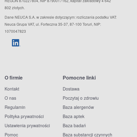
REGON 870227804, NIP 8790017162, kapitał zakładowy 4 642
802 złotych.
Dane NEUCA S.A. w zakresie dotyczącym: rozliczania podatku VAT:
Neuca Grupa VAT, ul. Forteczna 35-37, 87-100 Toruń, NIP:
1070047823
O firmie
Pomocne linki
Kontakt
Dostawa
O nas
Poczytaj o zdrowiu
Regulamin
Baza alergenów
Polityka prywatności
Baza aptek
Ustawienia prywatności
Baza badań
Pomoc
Baza substancji czynnych