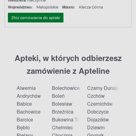
niedziela:
nieczynne
Województwo:
Miasto:
Małopolskie
Klecza Górna
Złóż zamówienie do apteki
Apteki, w których odbierzesz
zamówienie z Apteline
Alwernia
Bolechowice
Czarny Dunajec
Andrychów
Boleń
Czchów
Babice
Bolesław
Czernichów
Bachowice
Brzeźnica
Dobczyce
Barcice
Bukowina Tatrzańska
Dojazdów
Bębło
Chełmiec
Dziewin
Bielany
Chocznia
Gnojnik