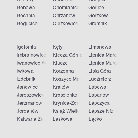
Bobowa
Chomranice
Gorlice
Bochnia
Chrzanów
Gorzków
Bogucice
Ciężkowice
Gromnik
Igołomia
Kęty
Limanowa
Imbramowice
Klecza Górna
Lipnica Mała
Iwanowice Włościańskie
Klucze
Lipnica Murowana
Iwkowa
Korzenna
Lisia Góra
Izdebnik
Koszyce Małe
Ludźmierz
Janowice
Kraków
Łabowa
Jaroszowiec
Krościenko nad Dunajcem
Łapanów
Jerzmanowice
Krynica-Zdrój
Łapczyca
Jordanów
Książ Wielki
Łapsze Niżne
Kalwaria Zebrzydowska
Laskowa
Łącko