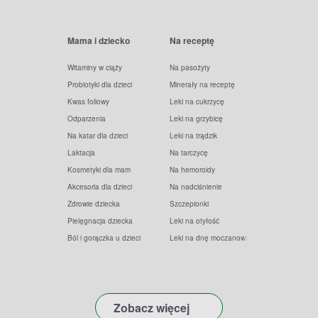
Mama i dziecko
Na receptę
Witaminy w ciąży
Na pasożyty
Probiotyki dla dzieci
Minerały na receptę
Kwas foliowy
Leki na cukrzycę
Odparzenia
Leki na grzybicę
Na katar dla dzieci
Leki na trądzik
Laktacja
Na tarczycę
Kosmetyki dla mam
Na hemoroidy
Akcesoria dla dzieci
Na nadciśnienie
Zdrowie dziecka
Szczepionki
Pielęgnacja dziecka
Leki na otyłość
Ból i gorączka u dzieci
Leki na dnę moczanową
Zobacz więcej