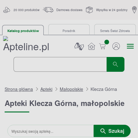
20 000 produktów
Darmowa dostawa
Wysyłka w 24 godziny
Poradnik
Serwis Świat Zdrowia
Katalog produktów
sztuk
Strona główna
Apteki
Małopolskie
Klecza Górna
Apteki Klecza Górna, małopolskie
Szukaj