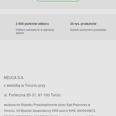
2 600 punktów odbioru
20 tys. produktów
Odbierz zamówienie w wybranej
Szeroki asortyment produktów
aptece
NEUCA S.A.
z siedzibą w Toruniu przy
ul. Forteczna 35-37, 87-100 Toruń,
wpisana do Rejestru Przedsiębiorców przez Sąd Rejonowy w
Toruniu, VII Wydział Gospodarczy KRS pod nr KRS: 0000049872,