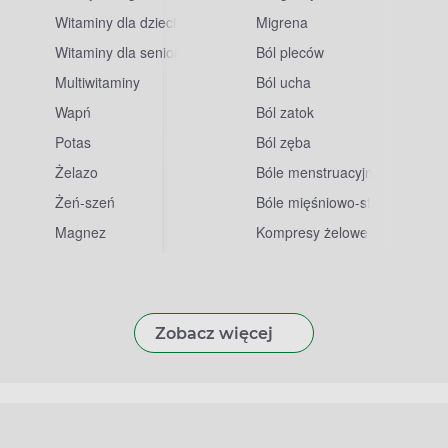
Witaminy dla dzieci
Migrena
Witaminy dla seniorów
Ból pleców
Multiwitaminy
Ból ucha
Wapń
Ból zatok
Potas
Ból zęba
sowe
Żelazo
Bóle menstruacyjne
Żeń-szeń
Bóle mięśniowo-stawowe
Magnez
Kompresy żelowe
Zobacz więcej