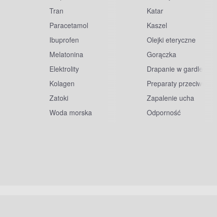
Tran
Katar
Paracetamol
Kaszel
Ibuprofen
Olejki eteryczne
Melatonina
Gorączka
Elektrolity
Drapanie w gardle
Kolagen
Preparaty przeciwwiru
Zatoki
Zapalenie ucha
Woda morska
Odporność