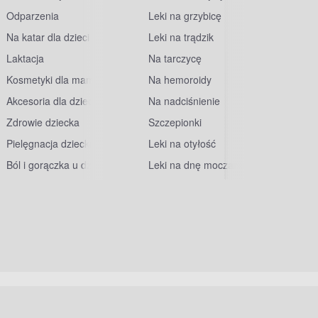
Odparzenia
Leki na grzybicę
Na katar dla dzieci
Leki na trądzik
Laktacja
Na tarczycę
Kosmetyki dla mam
Na hemoroidy
Akcesoria dla dzieci
Na nadciśnienie
Zdrowie dziecka
Szczepionki
Pielęgnacja dziecka
Leki na otyłość
Ból i gorączka u dzieci
Leki na dnę moczanową