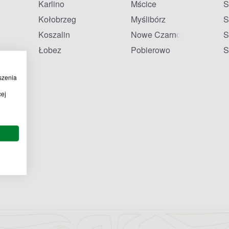
Karlino
Mścice
S
Kołobrzeg
Myślibórz
S
Koszalin
Nowe Czarnowo
S
Łobez
Pobierowo
S
szenia
cej