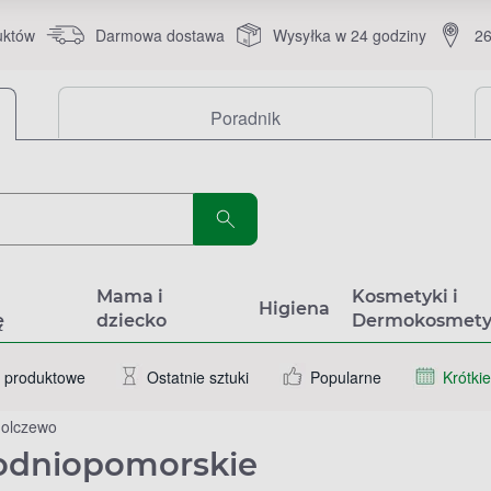
uktów
Darmowa dostawa
Wysyłka w 24 godziny
26
Poradnik
a
Mama i
Kosmetyki i
Higiena
ę
dziecko
Dermokosmety
 produktowe
Ostatnie sztuki
Popularne
Krótkie
olczewo
hodniopomorskie