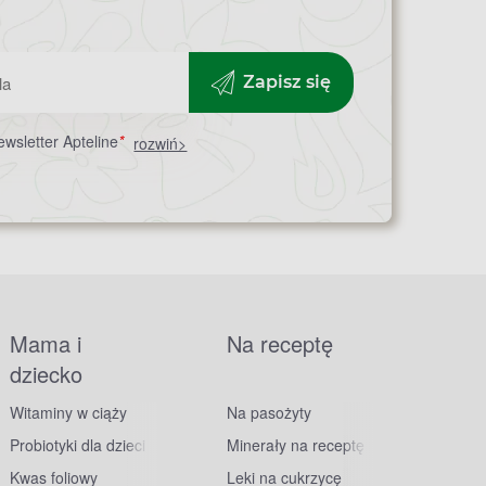
Zapisz się
wsletter Apteline
*
rozwiń>
Mama i
Na receptę
dziecko
Witaminy w ciąży
Na pasożyty
Probiotyki dla dzieci
Minerały na receptę
Kwas foliowy
Leki na cukrzycę