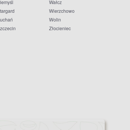
iemyśl
Wałcz
targard
Wierzchowo
uchań
Wolin
zczecin
Złocieniec