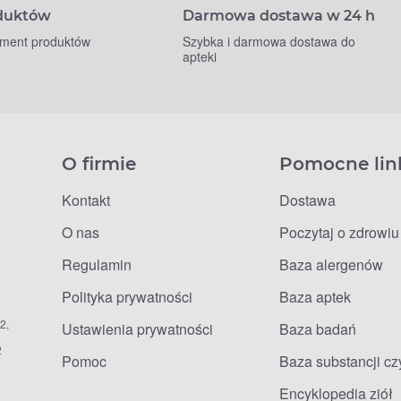
oduktów
Darmowa dostawa w 24 h
yment produktów
Szybka i darmowa dostawa do
apteki
O firmie
Pomocne lin
Kontakt
Dostawa
O nas
Poczytaj o zdrowiu
Regulamin
Baza alergenów
Polityka prywatności
Baza aptek
2,
Ustawienia prywatności
Baza badań
2
Pomoc
Baza substancji c
Encyklopedia ziół