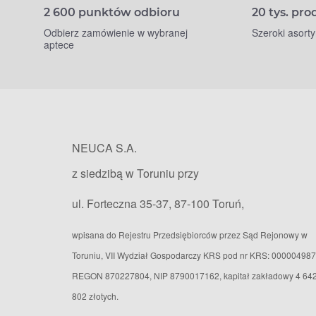
2 600 punktów odbioru
20 tys. pr
Odbierz zamówienie w wybranej
Szeroki asort
aptece
NEUCA S.A.
z siedzibą w Toruniu przy
ul. Forteczna 35-37, 87-100 Toruń,
wpisana do Rejestru Przedsiębiorców przez Sąd Rejonowy w
Toruniu, VII Wydział Gospodarczy KRS pod nr KRS: 000004987
REGON 870227804, NIP 8790017162, kapitał zakładowy 4 64
802 złotych.