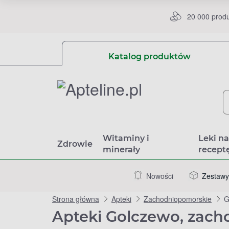
20 000 prod
Katalog produktów
Witaminy i
Leki n
Zdrowie
minerały
recept
Nowości
Zestawy
Strona główna
Apteki
Zachodniopomorskie
G
Apteki Golczewo, zac