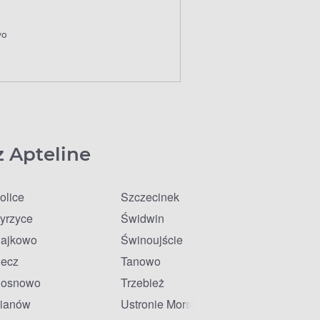
wo
z Apteline
olice
Szczecinek
yrzyce
Świdwin
ajkowo
Świnoujście
ecz
Tanowo
osnowo
Trzebież
ianów
Ustronie Morskie