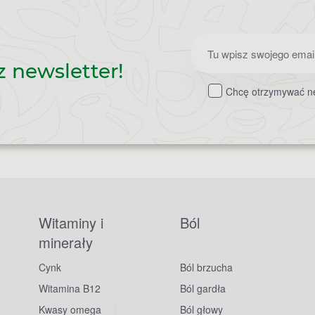
Zapisz
z newsletter!
do
Chcę otrzymywać ne
newslettera
Witaminy i
Ból
minerały
Cynk
Ból brzucha
Witamina B12
Ból gardła
Kwasy omega
Ból głowy