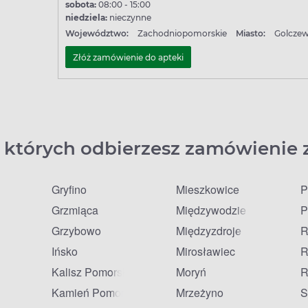
sobota:
08:00 - 15:00
niedziela:
nieczynne
Województwo:
Zachodniopomorskie
Miasto:
Golcze
Złóż zamówienie do apteki
 których odbierzesz zamówienie 
Gryfino
Mieszkowice
P
Grzmiąca
Międzywodzie
P
Grzybowo
Międzyzdroje
R
Ińsko
Mirosławiec
R
Kalisz Pomorski
Moryń
R
Kamień Pomorski
Mrzeżyno
S