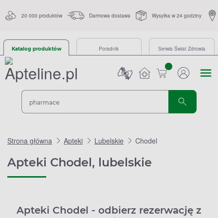
20 000 produktów
Darmowa dostawa
Wysyłka w 24 godziny
Poradnik
Serwis Świat Zdrowia
Katalog produktów
sztuk
Strona główna
Apteki
Lubelskie
Chodel
Apteki Chodel, lubelskie
Apteki Chodel - odbierz rezerwację z