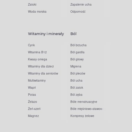
Zatoki
Zapalenie ucha
Woda morska
Odporność
Witaminy i minerały
Ból
Cynk
Ból brzucha
Witamina B12
Ból gardła
Kwasy omega
Ból głowy
Witaminy dla dzieci
Migrena
Witaminy dla seniorów
Ból pleców
Multiwitaminy
Ból ucha
Wapń
Ból zatok
Potas
Ból zęba
Żelazo
Bóle menstruacyjne
Żeń-szeń
Bóle mięśniowo-stawowe
Magnez
Kompresy żelowe