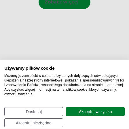
Zobacz więcej
Używamy plików cookie
Możemy je zamieścić w celu analizy danych dotyczących odwiedzających,
ulepszenia naszej strony internetowej, pokazania spersonalizowanych treści
i zapewnienia Państwu wspaniałego doświadczenia na stronie internetowej.
Aby uzyskać więcej informacji na temat plików cookie, których używamy,
otwórz ustawienia.
Bądź na bieżąco,
zapisz się na nasz newsletter!
Dostosuj
Akceptuj wszystko
Zapisz
Akceptuj niezbędne