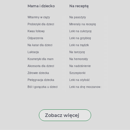
Mama i dziecko
Na receptę
Witaminy w ciąży
Na pasożyty
Probiotyki dla dzieci
Minerały na receptę
Kwas foliowy
Leki na cukrzycę
Odparzenia
Leki na grzybicę
Na katar dla dzieci
Leki na trądzik
Laktacja
Na tarczycę
Kosmetyki dla mam
Na hemoroidy
Akcesoria dla dzieci
Na nadciśnienie
Zdrowie dziecka
Szczepionki
Pielęgnacja dziecka
Leki na otyłość
Ból i gorączka u dzieci
Leki na dnę moczanową
Zobacz więcej