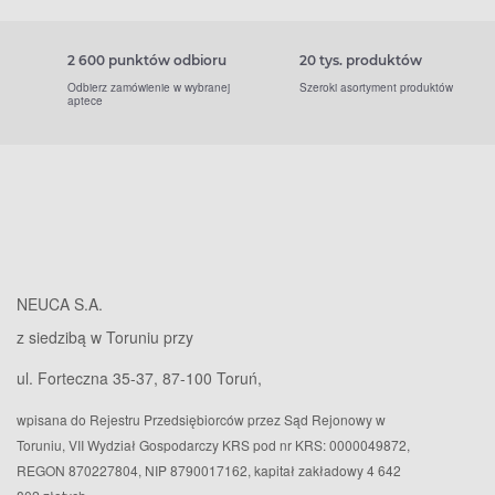
2 600 punktów odbioru
20 tys. produktów
Odbierz zamówienie w wybranej
Szeroki asortyment produktów
aptece
NEUCA S.A.
z siedzibą w Toruniu przy
ul. Forteczna 35-37, 87-100 Toruń,
wpisana do Rejestru Przedsiębiorców przez Sąd Rejonowy w
Toruniu, VII Wydział Gospodarczy KRS pod nr KRS: 0000049872,
REGON 870227804, NIP 8790017162, kapitał zakładowy 4 642