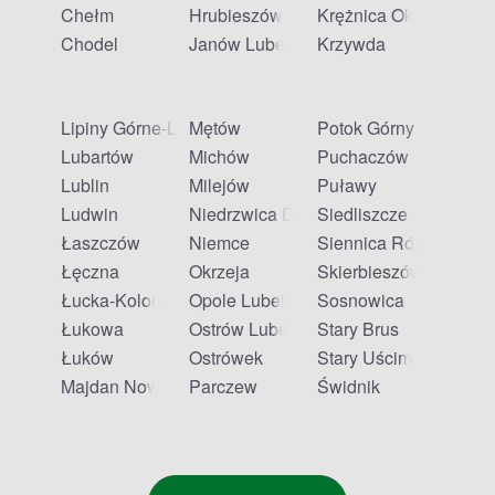
odbiorem w aptece w Chodlu?
Chełm
Hrubieszów
Krężnica Okrągła
Chodel
Janów Lubelski
Krzywda
Tak, Apteline to portal umożliwiający rezerwację leków z
odbiorem w aptece stacjonarnej. W Chodlu znajdziesz listę
aptek partnerskich bezpośrednio na naszej stronie.
Lipiny Górne-Lewki
Mętów
Potok Górny
Czy apteki partnerskie Apteline w Chodlu są
Lubartów
Michów
Puchaczów
Lublin
Milejów
Puławy
czynne w niedzielę?
Ludwin
Niedrzwica Duża
Siedliszcze
Łaszczów
Niemce
Siennica Różana
Godziny otwarcia aptek partnerskich są zróżnicowane.
Część placówek jest czynna również w niedzielę -
Łęczna
Okrzeja
Skierbieszów
sprawdź aktualny harmonogram na stronie wybranej
Łucka-Kolonia
Opole Lubelskie
Sosnowica
apteki.
Łukowa
Ostrów Lubelski
Stary Brus
Łuków
Ostrówek
Stary Uścimów
Majdan Nowy
Parczew
Świdnik