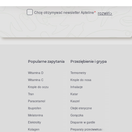
do
Chcę otrzymywać newsletter Apteline
*
rozwiń>
newslettera
Popularne zapytania
Przeziębienie i grypa
Witamina D
Termometry
Witamina C
Krople do nosa
Krople do oczu
Inhalacje
Tran
Katar
Paracetamol
Kaszel
Ibuprofen
Olejki eteryczne
Melatonina
Gorączka
Elektrolity
Drapanie w gardle
Kolagen
Preparaty przeciwwirusowe