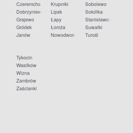
Czeremcha
Krupniki
Sobolewo
Dobrzyniewo Duże
Lipsk
Sokółka
Grajewo
Łapy
Stanisławowo
Gródek
Łomża
Suwałki
Janów
Nowodworce
Turośl
Tykocin
Wasilków
Wizna
Zambrów
Zaścianki