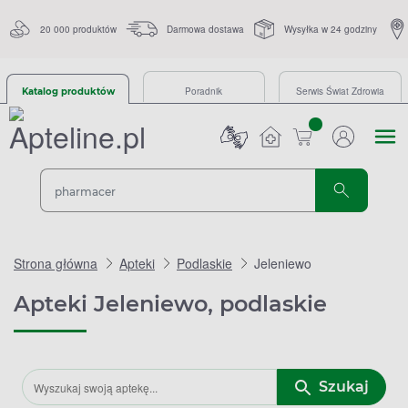
20 000 produktów
Darmowa dostawa
Wysyłka w 24 godziny
Poradnik
Serwis Świat Zdrowia
Katalog produktów
sztuk
Strona główna
Apteki
Podlaskie
Jeleniewo
Apteki Jeleniewo, podlaskie
Szukaj