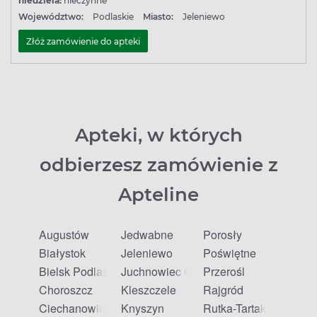
niedziela:
nieczynne
Województwo:
Podlaskie
Miasto:
Jeleniewo
Złóż zamówienie do apteki
Apteki, w których
odbierzesz zamówienie z
Apteline
Augustów
Jedwabne
Porosły
Białystok
Jeleniewo
Poświętne
Bielsk Podlaski
Juchnowiec Górny
Przerośl
Choroszcz
Kleszczele
Rajgród
Ciechanowiec
Knyszyn
Rutka-Tartak