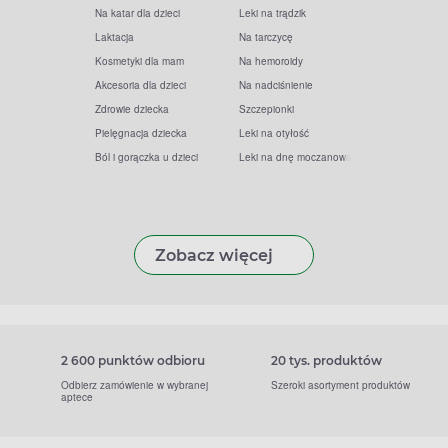
Na katar dla dzieci
Leki na trądzik
Laktacja
Na tarczycę
Kosmetyki dla mam
Na hemoroidy
Akcesoria dla dzieci
Na nadciśnienie
Zdrowie dziecka
Szczepionki
Pielęgnacja dziecka
Leki na otyłość
Ból i gorączka u dzieci
Leki na dnę moczanową
Zobacz więcej
2 600 punktów odbioru
20 tys. produktów
Odbierz zamówienie w wybranej
Szeroki asortyment produktów
aptece