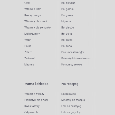
Cynk
Ból brzucha
Witamina B12
Ból gardła
Kwasy omega
Ból głowy
Witaminy dla dzieci
Migrena
Witaminy dla seniorów
Ból pleców
Multiwitaminy
Ból ucha
Wapń
Ból zatok
Potas
Ból zęba
Żelazo
Bóle menstruacyjne
Żeń-szeń
Bóle mięśniowo-stawowe
Magnez
Kompresy żelowe
Mama i dziecko
Na receptę
Witaminy w ciąży
Na pasożyty
Probiotyki dla dzieci
Minerały na receptę
Kwas foliowy
Leki na cukrzycę
Odparzenia
Leki na grzybicę