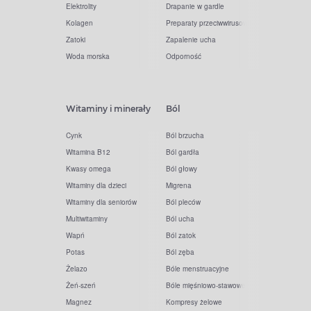
Elektrolity
Drapanie w gardle
Kolagen
Preparaty przeciwwirusowe
Zatoki
Zapalenie ucha
Woda morska
Odporność
Witaminy i minerały
Ból
Cynk
Ból brzucha
Witamina B12
Ból gardła
Kwasy omega
Ból głowy
Witaminy dla dzieci
Migrena
Witaminy dla seniorów
Ból pleców
Multiwitaminy
Ból ucha
Wapń
Ból zatok
Potas
Ból zęba
Żelazo
Bóle menstruacyjne
Żeń-szeń
Bóle mięśniowo-stawowe
Magnez
Kompresy żelowe