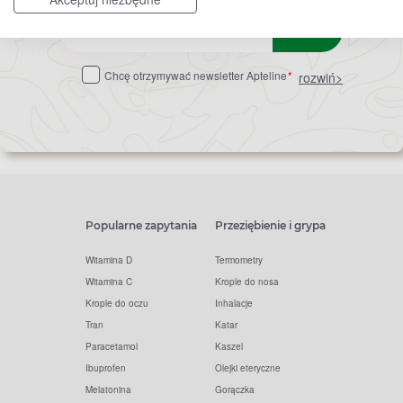
Zapisz
do
Chcę otrzymywać newsletter Apteline
*
rozwiń>
newslettera
Popularne zapytania
Przeziębienie i grypa
Witamina D
Termometry
Witamina C
Krople do nosa
Krople do oczu
Inhalacje
Tran
Katar
Paracetamol
Kaszel
Ibuprofen
Olejki eteryczne
Melatonina
Gorączka