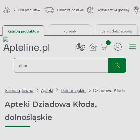
20 000 produktów
Darmowa dostawa
Wysyłka w 24 godziny
Poradnik
Serwis Świat Zdrowia
Katalog produktów
sztuk
Strona główna
Apteki
Dolnośląskie
Dziadowa Kłoda
Apteki Dziadowa Kłoda,
dolnośląskie