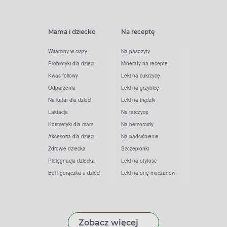
Mama i dziecko
Na receptę
Witaminy w ciąży
Na pasożyty
Probiotyki dla dzieci
Minerały na receptę
Kwas foliowy
Leki na cukrzycę
Odparzenia
Leki na grzybicę
Na katar dla dzieci
Leki na trądzik
Laktacja
Na tarczycę
Kosmetyki dla mam
Na hemoroidy
Akcesoria dla dzieci
Na nadciśnienie
Zdrowie dziecka
Szczepionki
Pielęgnacja dziecka
Leki na otyłość
Ból i gorączka u dzieci
Leki na dnę moczanową
Zobacz więcej