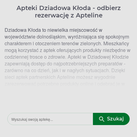
Apteki Dziadowa Kłoda - odbierz
rezerwację z Apteline
Dziadowa Kłoda to niewielka miejscowość w
województwie dolnośląskim, wyróżniająca się spokojnym
charakterem i otoczeniem terenów zielonych. Mieszkańcy
mogą korzystać z aptek oferujących produkty niezbędne w
codziennej trosce o zdrowie. Apteki w Dziadowej Kłodzie
zapewniają dostęp do najpotrzebniejszych preparatów -
zarówno na co dzień, jak i w nagłych sytuacjach. Dzięki
sieci aptek partnerskich Apteline możesz wygodnie
zarezerwować potrzebne produkty online i odebrać je w
wybranej placówce w dogodnym dla siebie czasie. Przez
Apteline zamówisz
leki na receptę (Rx)
, leki bez recepty
(OTC),
suplementy diety
,
kosmetyki
oraz wyroby medyczne
- mając pewność, że wybrany produkt będzie na Ciebie
czekał w aptece.
Szukaj
W okresach zwiększonej zachorowalności, szczególnie
jesienią i zimą, wiele osób sięga po
leki na przeziębienie i