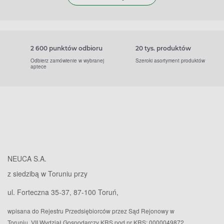
2 600 punktów odbioru
20 tys. produktów
Odbierz zamówienie w wybranej
Szeroki asortyment produktów
aptece
NEUCA S.A.
z siedzibą w Toruniu przy
ul. Forteczna 35-37, 87-100 Toruń,
wpisana do Rejestru Przedsiębiorców przez Sąd Rejonowy w
Toruniu, VII Wydział Gospodarczy KRS pod nr KRS: 0000049872,