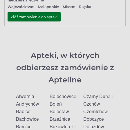
niedziela:
nieczynne
Województwo:
Małopolskie
Miasto:
Rząska
Złóż zamówienie do apteki
Apteki, w których
odbierzesz zamówienie z
Apteline
Alwernia
Bolechowice
Czarny Dunajec
Andrychów
Boleń
Czchów
Babice
Bolesław
Czernichów
Bachowice
Brzeźnica
Dobczyce
Barcice
Bukowina Tatrzańska
Dojazdów