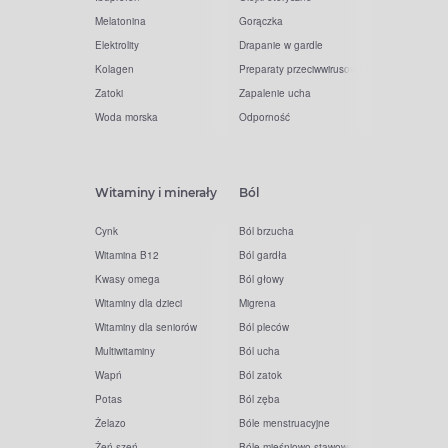
Melatonina
Gorączka
Elektrolity
Drapanie w gardle
Kolagen
Preparaty przeciwwirusowe
Zatoki
Zapalenie ucha
Woda morska
Odporność
Witaminy i minerały
Ból
Cynk
Ból brzucha
Witamina B12
Ból gardła
Kwasy omega
Ból głowy
Witaminy dla dzieci
Migrena
Witaminy dla seniorów
Ból pleców
Multiwitaminy
Ból ucha
Wapń
Ból zatok
Potas
Ból zęba
Żelazo
Bóle menstruacyjne
Żeń-szeń
Bóle mięśniowo-stawowe