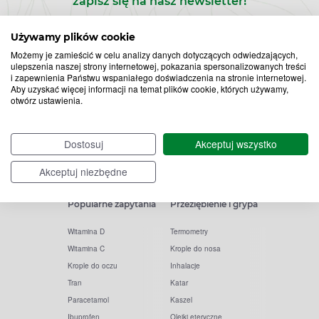
zapisz się na nasz newsletter!
Zapisz
Używamy plików cookie
Możemy je zamieścić w celu analizy danych dotyczących odwiedzających,
do
ulepszenia naszej strony internetowej, pokazania spersonalizowanych treści
i zapewnienia Państwu wspaniałego doświadczenia na stronie internetowej.
Chcę otrzymywać newsletter Apteline
*
rozwiń>
Aby uzyskać więcej informacji na temat plików cookie, których używamy,
newslettera
otwórz ustawienia.
Dostosuj
Akceptuj wszystko
Akceptuj niezbędne
Popularne zapytania
Przeziębienie i grypa
Witamina D
Termometry
Witamina C
Krople do nosa
Krople do oczu
Inhalacje
Tran
Katar
Paracetamol
Kaszel
Ibuprofen
Olejki eteryczne