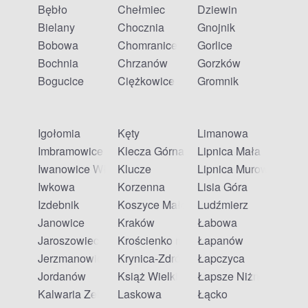
Bębło
Chełmiec
Dziewin
Bielany
Chocznia
Gnojnik
Bobowa
Chomranice
Gorlice
Bochnia
Chrzanów
Gorzków
Bogucice
Ciężkowice
Gromnik
Igołomia
Kęty
Limanowa
Imbramowice
Klecza Górna
Lipnica Mała
Iwanowice Włościańskie
Klucze
Lipnica Murowana
Iwkowa
Korzenna
Lisia Góra
Izdebnik
Koszyce Małe
Ludźmierz
Janowice
Kraków
Łabowa
Jaroszowiec
Krościenko nad Dunajcem
Łapanów
Jerzmanowice
Krynica-Zdrój
Łapczyca
Jordanów
Książ Wielki
Łapsze Niżne
Kalwaria Zebrzydowska
Laskowa
Łącko