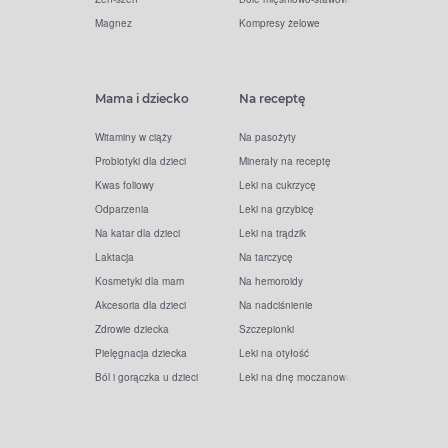
Magnez
Kompresy żelowe
Mama i dziecko
Na receptę
Witaminy w ciąży
Na pasożyty
Probiotyki dla dzieci
Minerały na receptę
Kwas foliowy
Leki na cukrzycę
Odparzenia
Leki na grzybicę
Na katar dla dzieci
Leki na trądzik
Laktacja
Na tarczycę
Kosmetyki dla mam
Na hemoroidy
Akcesoria dla dzieci
Na nadciśnienie
Zdrowie dziecka
Szczepionki
Pielęgnacja dziecka
Leki na otyłość
Ból i gorączka u dzieci
Leki na dnę moczanową