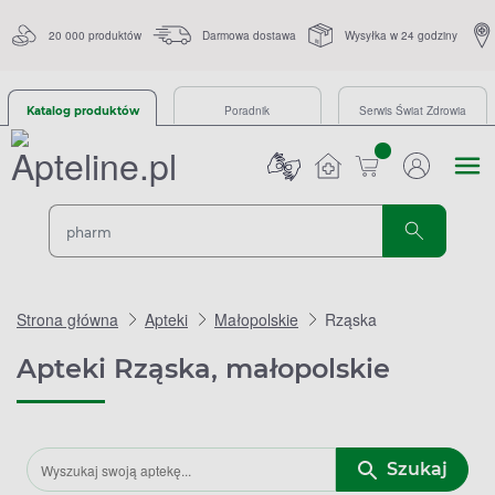
20 000 produktów
Darmowa dostawa
Wysyłka w 24 godziny
Poradnik
Serwis Świat Zdrowia
Katalog produktów
sztuk
Strona główna
Apteki
Małopolskie
Rząska
Apteki Rząska, małopolskie
Szukaj