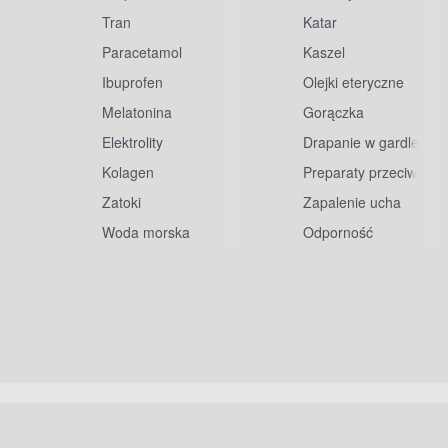
Tran
Katar
Paracetamol
Kaszel
Ibuprofen
Olejki eteryczne
Melatonina
Gorączka
Elektrolity
Drapanie w gardle
Kolagen
Preparaty przeciwwiru
Zatoki
Zapalenie ucha
Woda morska
Odporność