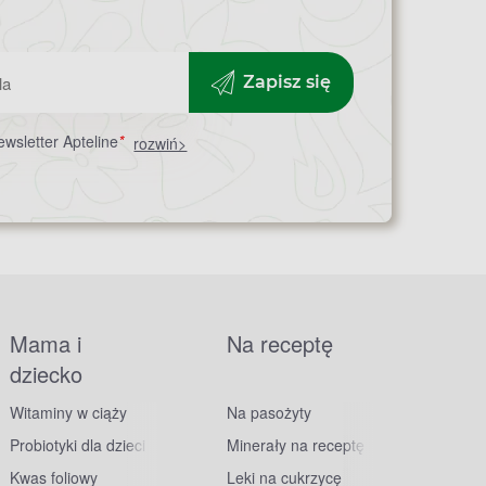
Zapisz się
wsletter Apteline
*
rozwiń>
Mama i
Na receptę
dziecko
Witaminy w ciąży
Na pasożyty
Probiotyki dla dzieci
Minerały na receptę
Kwas foliowy
Leki na cukrzycę