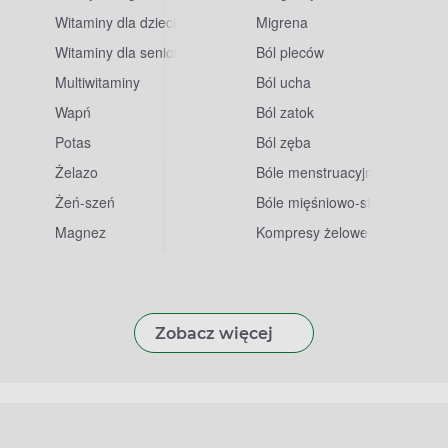
Witaminy dla dzieci
Migrena
Witaminy dla seniorów
Ból pleców
Multiwitaminy
Ból ucha
Wapń
Ból zatok
Potas
Ból zęba
sowe
Żelazo
Bóle menstruacyjne
Żeń-szeń
Bóle mięśniowo-stawowe
Magnez
Kompresy żelowe
Zobacz więcej