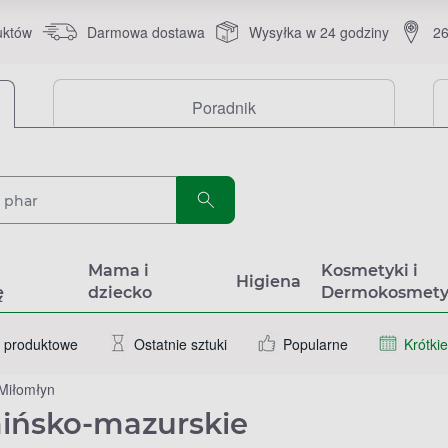
uktów
Darmowa dostawa
Wysyłka w 24 godziny
26
Poradnik
a
Mama i
Kosmetyki i
Higiena
ę
dziecko
Dermokosmety
 produktowe
Ostatnie sztuki
Popularne
Krótkie
Miłomłyn
mińsko-mazurskie