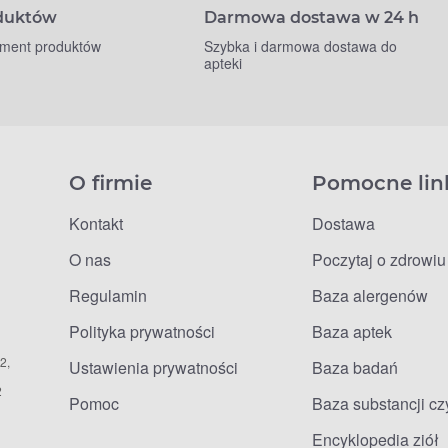
oduktów
Darmowa dostawa w 24 h
yment produktów
Szybka i darmowa dostawa do
apteki
O firmie
Pomocne lin
Kontakt
Dostawa
O nas
Poczytaj o zdrowiu
Regulamin
Baza alergenów
Polityka prywatności
Baza aptek
2,
Ustawienia prywatności
Baza badań
2
Pomoc
Baza substancji c
Encyklopedia ziół