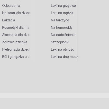
Odparzenia
Leki na grzybicę
Na katar dla dzieci
Leki na trądzik
Laktacja
Na tarczycę
Kosmetyki dla mam
Na hemoroidy
Akcesoria dla dzieci
Na nadciśnienie
Zdrowie dziecka
Szczepionki
Pielęgnacja dziecka
Leki na otyłość
Ból i gorączka u dzieci
Leki na dnę moczanową