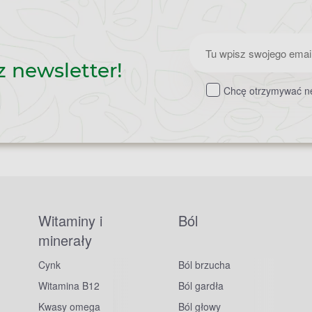
Zapisz
z newsletter!
do
Chcę otrzymywać ne
newslettera
Witaminy i
Ból
minerały
Cynk
Ból brzucha
Witamina B12
Ból gardła
Kwasy omega
Ból głowy