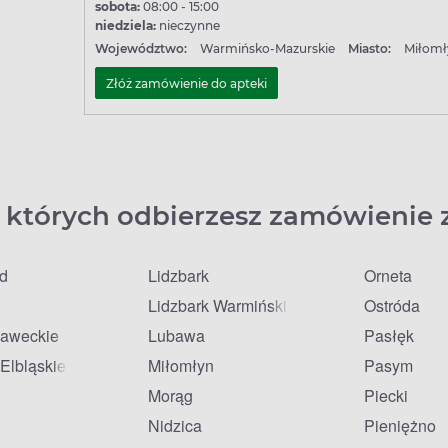
sobota:
08:00 - 15:00
niedziela:
nieczynne
Województwo:
Warmińsko-Mazurskie
Miasto:
Miłomł
Złóż zamówienie do apteki
 których odbierzesz zamówienie 
łd
Lidzbark
Orneta
Lidzbark Warmiński
Ostróda
ławeckie
Lubawa
Pasłęk
Elbląskie
Miłomłyn
Pasym
Morąg
Piecki
Nidzica
Pieniężno