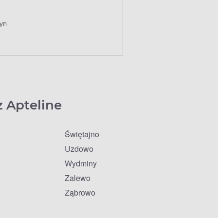
yn
z Apteline
Świętajno
Uzdowo
Wydminy
Zalewo
Ząbrowo