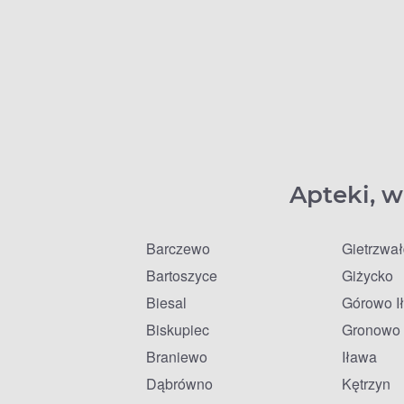
Apteki, w
Barczewo
Gietrzwa
Bartoszyce
Giżycko
Biesal
Górowo I
Biskupiec
Gronowo 
Braniewo
Iława
Dąbrówno
Kętrzyn