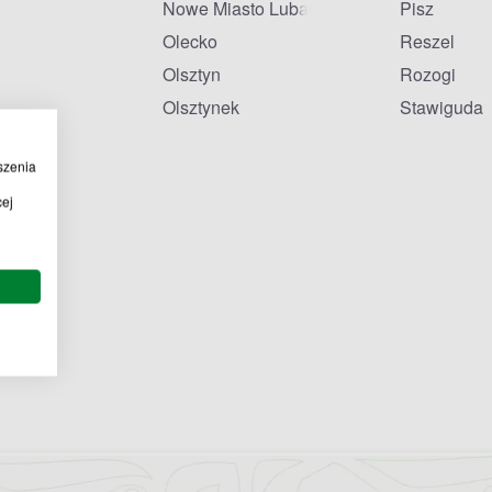
Nowe Miasto Lubawskie
Pisz
Olecko
Reszel
Olsztyn
Rozogi
Olsztynek
Stawiguda
szenia
cej