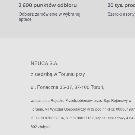
2 600 punktów odbioru
20 tys. pr
Odbierz zamówienie w wybranej
Szeroki asort
aptece
NEUCA S.A.
z siedzibą w Toruniu przy
ul. Forteczna 35-37, 87-100 Toruń,
wpisana do Rejestru Przedsiębiorców przez Sąd Rejonowy w
Toruniu, VII Wydział Gospodarczy KRS pod nr KRS: 000004987
REGON 870227804, NIP 8790017162, kapitał zakładowy 4 64
802 złotych.