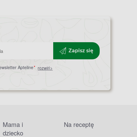
Zapisz się
wsletter Apteline
*
rozwiń>
Mama i
Na receptę
dziecko