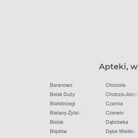
Apteki, w
Baranowo
Chorzele
Belsk Duży
Chotcza-Józe
Białobrzegi
Czarnia
Bielany-Żyłaki
Czerwin
Bielsk
Dąbrówka
Błędów
Dębe Wielkie