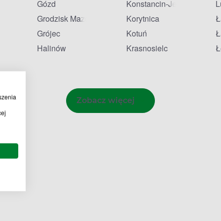
Gózd
Konstancin-Jeziorna
L
Grodzisk Mazowiecki
Korytnica
Ł
onia
Grójec
Kotuń
Ł
Halinów
Krasnosielc
Ł
szenia
Zobacz więcej
cej