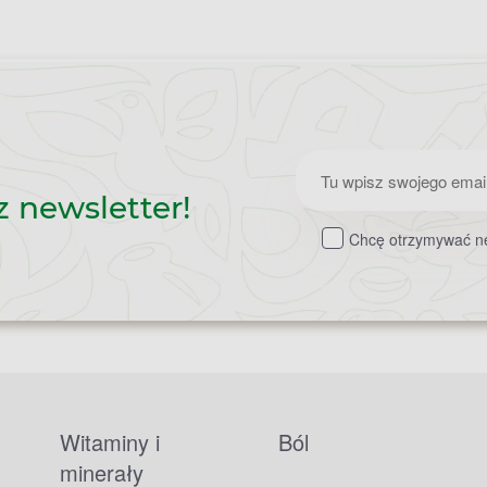
Zapisz
z newsletter!
do
Chcę otrzymywać ne
newslettera
Witaminy i
Ból
minerały