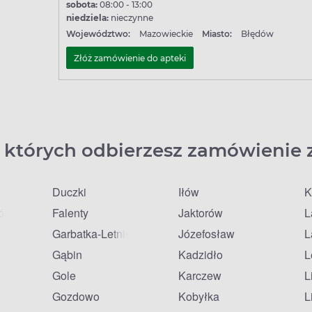
sobota:
08:00 - 13:00
niedziela:
nieczynne
Województwo:
Mazowieckie
Miasto:
Błędów
Złóż zamówienie do apteki
 których odbierzesz zamówienie 
Duczki
Iłów
K
fów
Falenty
Jaktorów
L
Garbatka-Letnisko
Józefosław
L
Gąbin
Kadzidło
L
Gole
Karczew
L
Gozdowo
Kobyłka
L