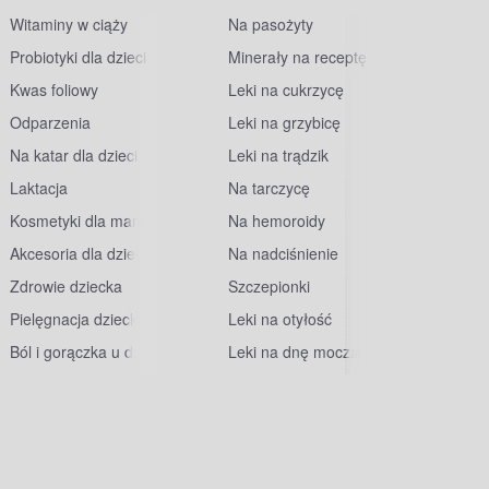
Witaminy w ciąży
Na pasożyty
Probiotyki dla dzieci
Minerały na receptę
Kwas foliowy
Leki na cukrzycę
Odparzenia
Leki na grzybicę
Na katar dla dzieci
Leki na trądzik
Laktacja
Na tarczycę
Kosmetyki dla mam
Na hemoroidy
Akcesoria dla dzieci
Na nadciśnienie
Zdrowie dziecka
Szczepionki
Pielęgnacja dziecka
Leki na otyłość
Ból i gorączka u dzieci
Leki na dnę moczanową