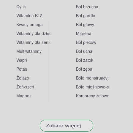
Cynk
Ból brzucha
Witamina B12
Ból gardła
Kwasy omega
Ból głowy
Witaminy dla dzieci
Migrena
Witaminy dla seniorów
Ból pleców
Multiwitaminy
Ból ucha
Wapń
Ból zatok
Potas
Ból zęba
sowe
Żelazo
Bóle menstruacyjne
Żeń-szeń
Bóle mięśniowo-stawowe
Magnez
Kompresy żelowe
Zobacz więcej