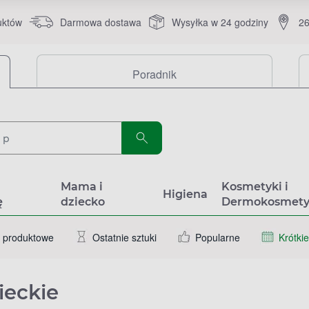
uktów
Darmowa dostawa
Wysyłka w 24 godziny
26
Poradnik
a
Mama i
Kosmetyki i
Higiena
ę
dziecko
Dermokosmety
 produktowe
Ostatnie sztuki
Popularne
Krótkie
ieckie