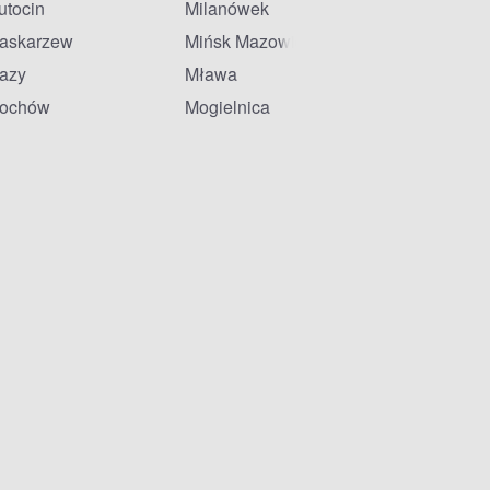
utocin
Milanówek
askarzew
Mińsk Mazowiecki
azy
Mława
ochów
Mogielnica