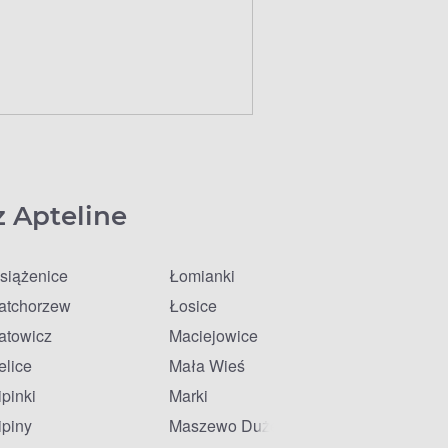
z Apteline
siążenice
Łomianki
atchorzew
Łosice
atowicz
Maciejowice
elice
Mała Wieś
ipinki
Marki
ipiny
Maszewo Duże