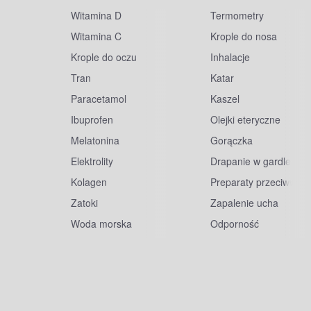
Witamina D
Termometry
Witamina C
Krople do nosa
Krople do oczu
Inhalacje
Tran
Katar
Paracetamol
Kaszel
Ibuprofen
Olejki eteryczne
Melatonina
Gorączka
Elektrolity
Drapanie w gardle
Kolagen
Preparaty przeciwwiru
Zatoki
Zapalenie ucha
Woda morska
Odporność