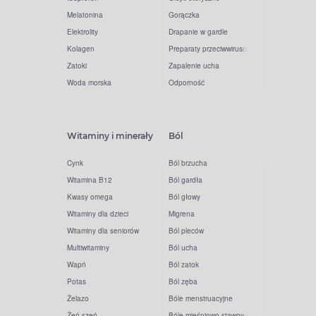
Melatonina
Gorączka
Elektrolity
Drapanie w gardle
Kolagen
Preparaty przeciwwirusowe
Zatoki
Zapalenie ucha
Woda morska
Odporność
Witaminy i minerały
Ból
Cynk
Ból brzucha
Witamina B12
Ból gardła
Kwasy omega
Ból głowy
Witaminy dla dzieci
Migrena
Witaminy dla seniorów
Ból pleców
Multiwitaminy
Ból ucha
Wapń
Ból zatok
Potas
Ból zęba
Żelazo
Bóle menstruacyjne
Żeń-szeń
Bóle mięśniowo-stawowe