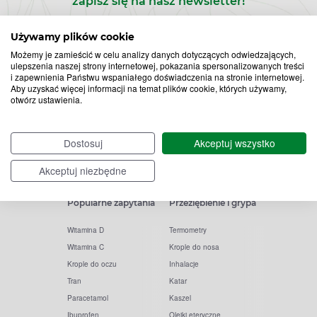
zapisz się na nasz newsletter!
Zapisz
Używamy plików cookie
Możemy je zamieścić w celu analizy danych dotyczących odwiedzających,
do
ulepszenia naszej strony internetowej, pokazania spersonalizowanych treści
i zapewnienia Państwu wspaniałego doświadczenia na stronie internetowej.
Chcę otrzymywać newsletter Apteline
*
rozwiń>
Aby uzyskać więcej informacji na temat plików cookie, których używamy,
newslettera
otwórz ustawienia.
Dostosuj
Akceptuj wszystko
Akceptuj niezbędne
Popularne zapytania
Przeziębienie i grypa
Witamina D
Termometry
Witamina C
Krople do nosa
Krople do oczu
Inhalacje
Tran
Katar
Paracetamol
Kaszel
Ibuprofen
Olejki eteryczne