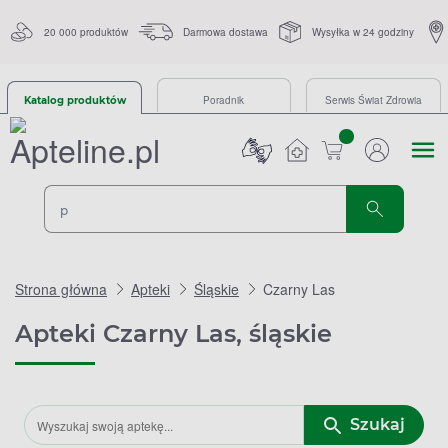
20 000 produktów
Darmowa dostawa
Wysyłka w 24 godziny
Poradnik
Serwis Świat Zdrowia
Katalog produktów
sztuk
Strona główna
Apteki
Śląskie
Czarny Las
Apteki Czarny Las, śląskie
Szukaj