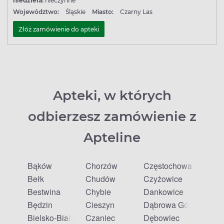
niedziela:
nieczynne
Województwo:
Śląskie
Miasto:
Czarny Las
Złóż zamówienie do apteki
Apteki, w których
odbierzesz zamówienie z
Apteline
Bąków
Chorzów
Częstochowa
Bełk
Chudów
Czyżowice
Bestwina
Chybie
Dankowice
Będzin
Cieszyn
Dąbrowa Górnicza
Bielsko-Biała
Czaniec
Dębowiec