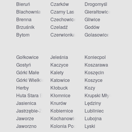
Bieruń
Czarków
Drogomyśl
Blachownia
Czarny Las
Gierałtowice
Brenna
Czechowice-Dziedzice
Gliwice
Brzuśnik
Czeladź
Godów
Bytom
Czerwionka-Leszczyny
Golasowice
Gołkowice
Jeleśnia
Koniecpol
Gostyń
Kaczyce
Koszarawa
Górki Małe
Kalety
Koszęcin
Górki Wielkie
Katowice
Koszyce
Herby
Kłobuck
Kozy
Huta Stara B
Kłomnice
Krupski Młyn
Jasienica
Knurów
Lędziny
Jastrzębie-Zdrój
Kobiernice
Lubliniec
Jaworze
Kochanowice
Lubojna
Jaworzno
Kolonia Poczesna
Lyski