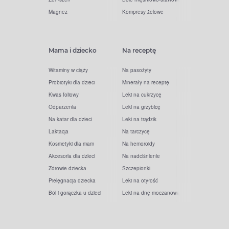
Magnez
Kompresy żelowe
Mama i dziecko
Na receptę
Witaminy w ciąży
Na pasożyty
Probiotyki dla dzieci
Minerały na receptę
Kwas foliowy
Leki na cukrzycę
Odparzenia
Leki na grzybicę
Na katar dla dzieci
Leki na trądzik
Laktacja
Na tarczycę
Kosmetyki dla mam
Na hemoroidy
Akcesoria dla dzieci
Na nadciśnienie
Zdrowie dziecka
Szczepionki
Pielęgnacja dziecka
Leki na otyłość
Ból i gorączka u dzieci
Leki na dnę moczanową