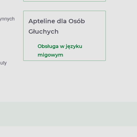
zynnych
Apteline dla Osób
Głuchych
Obsługa w języku
migowym
uty