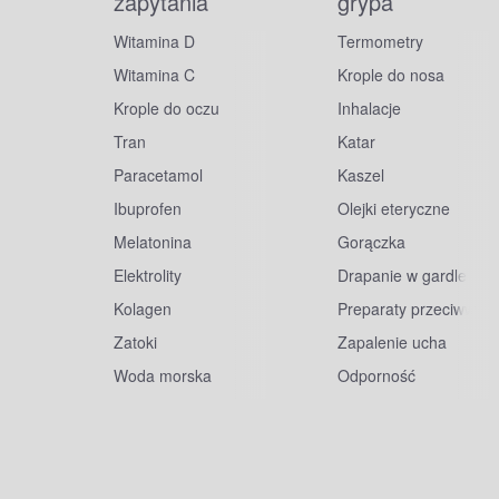
zapytania
grypa
Witamina D
Termometry
Witamina C
Krople do nosa
Krople do oczu
Inhalacje
Tran
Katar
Paracetamol
Kaszel
Ibuprofen
Olejki eteryczne
Melatonina
Gorączka
Elektrolity
Drapanie w gardle
Kolagen
Preparaty przeciwwiru
Zatoki
Zapalenie ucha
Woda morska
Odporność