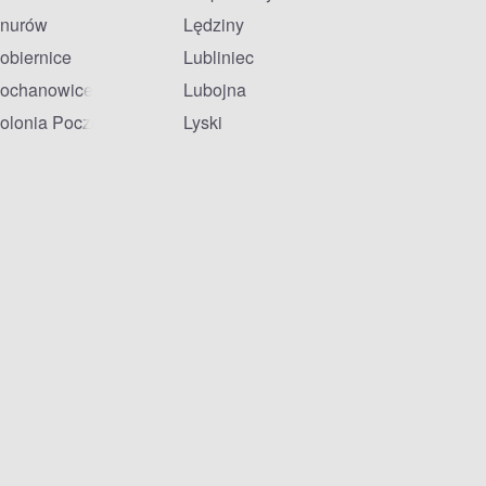
nurów
Lędziny
obiernice
Lubliniec
ochanowice
Lubojna
olonia Poczesna
Lyski