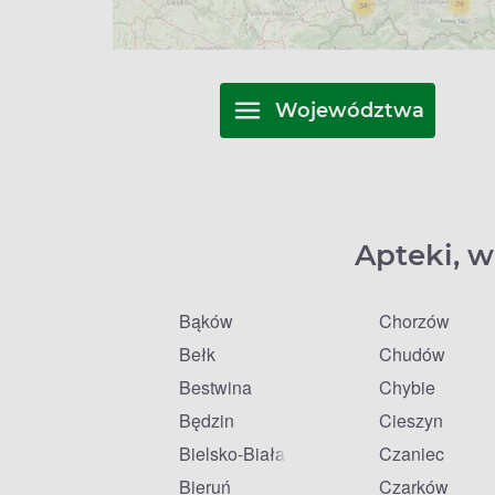
Województwa
Apteki, w
Bąków
Chorzów
Bełk
Chudów
Bestwina
Chybie
Będzin
Cieszyn
Bielsko-Biała
Czaniec
Bieruń
Czarków