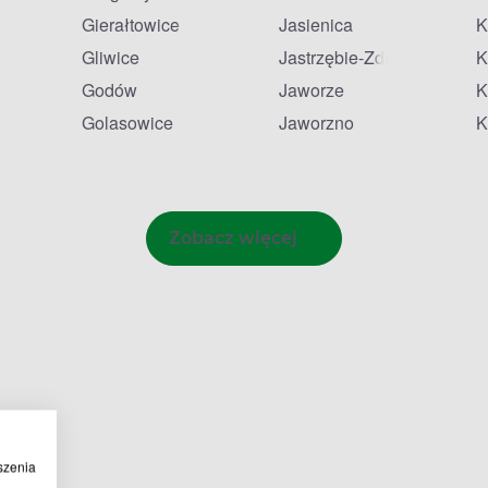
Gierałtowice
Jasienica
K
ziedzice
Gliwice
Jastrzębie-Zdrój
K
Godów
Jaworze
K
eszczyny
Golasowice
Jaworzno
K
Zobacz więcej
szenia