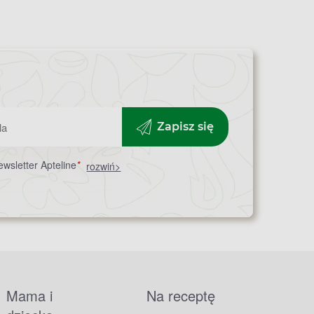
Zapisz się
wsletter Apteline
*
rozwiń>
Mama i
Na receptę