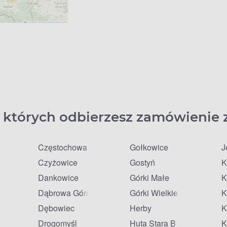
 których odbierzesz zamówienie 
Częstochowa
Gołkowice
J
Czyżowice
Gostyń
K
Dankowice
Górki Małe
K
Dąbrowa Górnicza
Górki Wielkie
K
Dębowiec
Herby
K
Drogomyśl
Huta Stara B
K