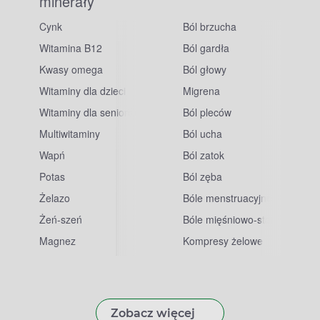
minerały
Cynk
Ból brzucha
Witamina B12
Ból gardła
Kwasy omega
Ból głowy
Witaminy dla dzieci
Migrena
Witaminy dla seniorów
Ból pleców
Multiwitaminy
Ból ucha
Wapń
Ból zatok
Potas
Ból zęba
sowe
Żelazo
Bóle menstruacyjne
Żeń-szeń
Bóle mięśniowo-stawowe
Magnez
Kompresy żelowe
Zobacz więcej