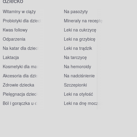
dziecko
Witaminy w ciąży
Na pasożyty
Probiotyki dla dzieci
Minerały na receptę
Kwas foliowy
Leki na cukrzycę
Odparzenia
Leki na grzybicę
Na katar dla dzieci
Leki na trądzik
Laktacja
Na tarczycę
Kosmetyki dla mam
Na hemoroidy
Akcesoria dla dzieci
Na nadciśnienie
Zdrowie dziecka
Szczepionki
Pielęgnacja dziecka
Leki na otyłość
Ból i gorączka u dzieci
Leki na dnę moczanową