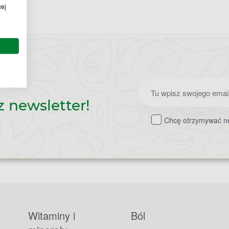
cej
Zapisz
z newsletter!
do
Chcę otrzymywać ne
newslettera
Witaminy i
Ból