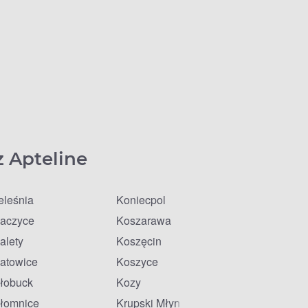
z Apteline
eleśnia
Koniecpol
aczyce
Koszarawa
alety
Koszęcin
atowice
Koszyce
łobuck
Kozy
łomnice
Krupski Młyn