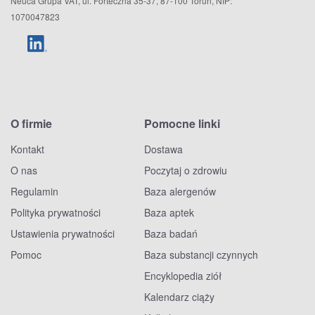
Neuca Grupa VAT, ul. Forteczna 35-37, 87-100 Toruń, NIP:
1070047823
O firmie
Pomocne linki
Kontakt
Dostawa
O nas
Poczytaj o zdrowiu
Regulamin
Baza alergenów
Polityka prywatności
Baza aptek
Ustawienia prywatności
Baza badań
Pomoc
Baza substancji czynnych
Encyklopedia ziół
Kalendarz ciąży