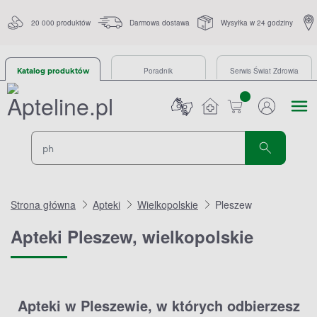
20 000 produktów
Darmowa dostawa
Wysyłka w 24 godziny
Poradnik
Serwis Świat Zdrowia
Katalog produktów
sztuk
Strona główna
Apteki
Wielkopolskie
Pleszew
Apteki Pleszew, wielkopolskie
Apteki w Pleszewie, w których odbierzesz