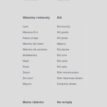
Witaminy i minerały
Ból
Cynk
Ból brzucha
Witamina B12
Ból gardła
Kwasy omega
Ból głowy
Witaminy dla dzieci
Migrena
Witaminy dla seniorów
Ból pleców
Multiwitaminy
Ból ucha
Wapń
Ból zatok
Potas
Ból zęba
Żelazo
Bóle menstruacyjne
Żeń-szeń
Bóle mięśniowo-stawowe
Magnez
Kompresy żelowe
Mama i dziecko
Na receptę