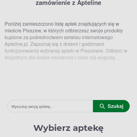
zamówienie z Apteline
Poniżej zamieszczono listę aptek znajdujących się w
mieście Pleszew, w których odbierzesz swoje produkty
kupione za pośrednictwem serwisu internetowego
Apteline.pl. Zapoznaj się z dniami i godzinami
funkcjonowania wybranej apteki w Pleszewie. Odbierz w
dogodnym dla siebie momencie i ciesz się wygodą.
Lokalizacje aptek w Pleszewie, w których
odbierzesz zamówienie z Apteline
Szukaj
Apteki znajdujące się w Pleszewie, w których odbierzesz
zamówienie z Apteline.pl to:
Wybierz aptekę
● Apteka przy Kaliskiej – ul. Kaliska 20A.