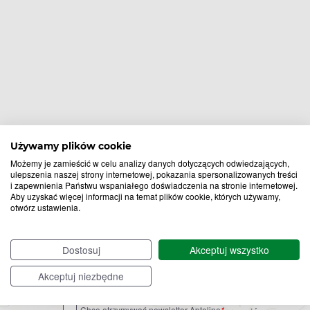
Używamy plików cookie
Możemy je zamieścić w celu analizy danych dotyczących odwiedzających,
ulepszenia naszej strony internetowej, pokazania spersonalizowanych treści
i zapewnienia Państwu wspaniałego doświadczenia na stronie internetowej.
Aby uzyskać więcej informacji na temat plików cookie, których używamy,
otwórz ustawienia.
Bądź na bieżąco,
zapisz się na nasz newsletter!
Dostosuj
Akceptuj wszystko
Zapisz
Akceptuj niezbędne
do
Chcę otrzymywać newsletter Apteline
*