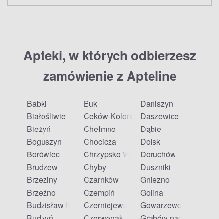
Apteki, w których odbierzesz
zamówienie z Apteline
Babki
Buk
Daniszyn
Białośliwie
Ceków-Kolonia
Daszewice
Bieżyń
Chełmno
Dąbie
Boguszyn
Chocicza
Dolsk
Borówiec
Chrzypsko Wielkie
Doruchów
Brudzew
Chyby
Duszniki
Brzeziny
Czarnków
Gniezno
Brzeźno
Czempiń
Golina
Budzisław Kościelny
Czerniejewo
Gowarzewo
Budzyń
Czerwonak
Grabów nad Prosną