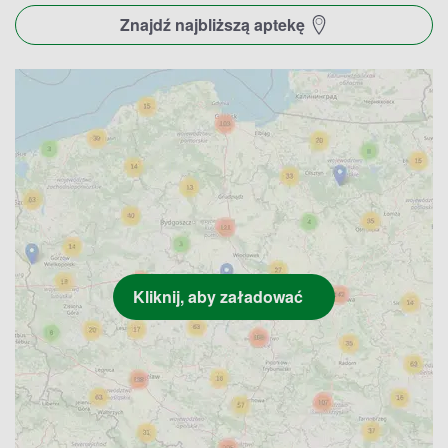
Znajdź najbliższą aptekę
Apteki w Pleszewie – godziny otwarcia
Poniżej znajdują się dokładnie dni i godziny otwarcia
apteki na terenie Pleszewa, w której możesz odebrać
swoje zamówienie z serwisu Apteline.pl.
Apteka przy Kaliskiej – pon.-pt.: 8:30-18:00, sob.: 8:00-
13:00, niedz.: zamknięte.
Jak wygląda ścieżka zamówienia ze strony internetowej
Apteline.pl? Wybierz produkty z bogatego asortymentu
leków, suplementów diety, kosmetyków, wyrobów
medycznych i urządzeń medycznych. Wyłączone z
możliwości zamawiania są leki dostępne wyłącznie na
receptę, w tym zastrzyki, antybiotyki, niektóre leki
przeciwbólowe, antyalergiczne i przeznaczone w leczeniu
chorób przewlekłych, w tym cukrzycy czy też nadciśnienia
tętniczego.