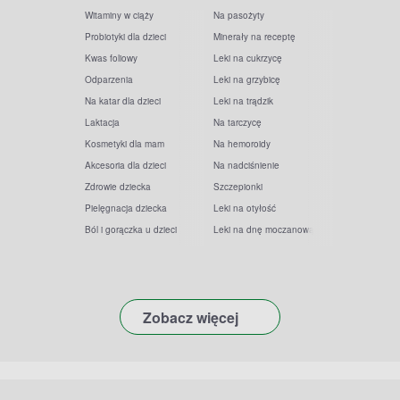
Witaminy w ciąży
Na pasożyty
Probiotyki dla dzieci
Minerały na receptę
Kwas foliowy
Leki na cukrzycę
Odparzenia
Leki na grzybicę
Na katar dla dzieci
Leki na trądzik
Laktacja
Na tarczycę
Kosmetyki dla mam
Na hemoroidy
Akcesoria dla dzieci
Na nadciśnienie
Zdrowie dziecka
Szczepionki
Pielęgnacja dziecka
Leki na otyłość
Ból i gorączka u dzieci
Leki na dnę moczanową
Zobacz więcej