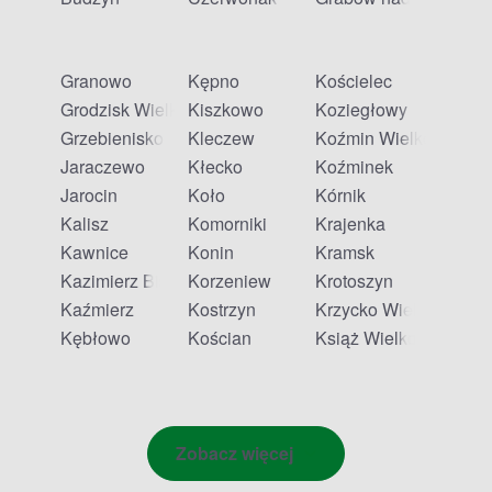
Granowo
Kępno
Kościelec
Grodzisk Wielkopolski
Kiszkowo
Koziegłowy
Grzebienisko
Kleczew
Koźmin Wielkopolski
Jaraczewo
Kłecko
Koźminek
Jarocin
Koło
Kórnik
Kalisz
Komorniki
Krajenka
Kawnice
Konin
Kramsk
Kazimierz Biskupi
Korzeniew
Krotoszyn
Kaźmierz
Kostrzyn
Krzycko Wielkie
Kębłowo
Kościan
Książ Wielkopolski
Zobacz więcej