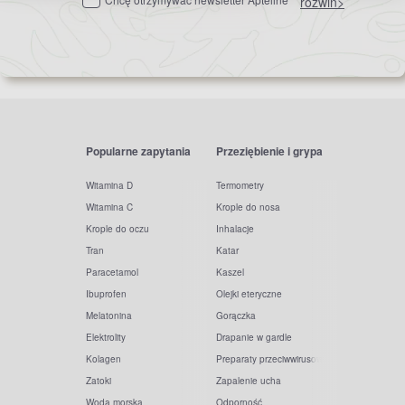
rozwiń>
newslettera
Popularne zapytania
Przeziębienie i grypa
Witamina D
Termometry
Witamina C
Krople do nosa
Krople do oczu
Inhalacje
Tran
Katar
Paracetamol
Kaszel
Ibuprofen
Olejki eteryczne
Melatonina
Gorączka
Elektrolity
Drapanie w gardle
Kolagen
Preparaty przeciwwirusowe
Zatoki
Zapalenie ucha
Woda morska
Odporność