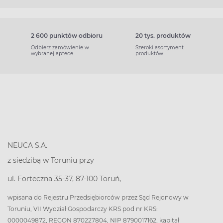
2 600 punktów odbioru
20 tys. produktów
Odbierz zamówienie w
Szeroki asortyment
wybranej aptece
produktów
NEUCA S.A.
z siedzibą w Toruniu przy
ul. Forteczna 35-37, 87-100 Toruń,
wpisana do Rejestru Przedsiębiorców przez Sąd Rejonowy w
Toruniu, VII Wydział Gospodarczy KRS pod nr KRS:
0000049872, REGON 870227804, NIP 8790017162, kapitał