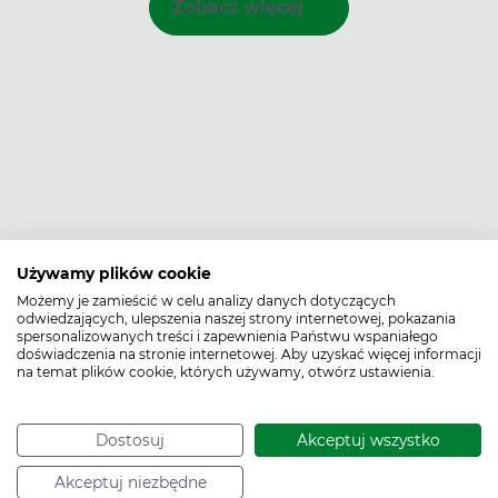
Zobacz więcej
Używamy plików cookie
Możemy je zamieścić w celu analizy danych dotyczących
odwiedzających, ulepszenia naszej strony internetowej, pokazania
spersonalizowanych treści i zapewnienia Państwu wspaniałego
doświadczenia na stronie internetowej. Aby uzyskać więcej informacji
na temat plików cookie, których używamy, otwórz ustawienia.
Bądź na bieżąco,
zapisz się na nasz newsletter!
Dostosuj
Akceptuj wszystko
Zapisz
Akceptuj niezbędne