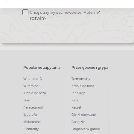
do
Chcę otrzymywać newsletter Apteline
*
newslettera
rozwiń>
Popularne zapytania
Przeziębienie i grypa
Witamina D
Termometry
Witamina C
Krople do nosa
Krople do oczu
Inhalacje
Tran
Katar
Paracetamol
Kaszel
Ibuprofen
Olejki eteryczne
Melatonina
Gorączka
Elektrolity
Drapanie w gardle