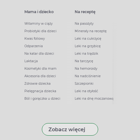
Mama i dziecko
Na receptę
Witaminy w ciąży
Na pasożyty
Probiotyki dla dzieci
Minerały na receptę
Kwas foliowy
Leki na cukrzycę
Odparzenia
Leki na grzybicę
Na katar dla dzieci
Leki na trądzik
Laktacja
Na tarczycę
Kosmetyki dla mam
Na hemoroidy
Akcesoria dla dzieci
Na nadciśnienie
Zdrowie dziecka
Szczepionki
Pielęgnacja dziecka
Leki na otyłość
Ból i gorączka u dzieci
Leki na dnę moczanową
Zobacz więcej