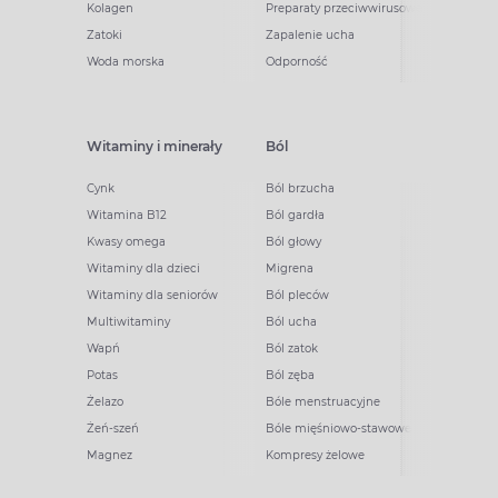
Kolagen
Preparaty przeciwwirusowe
Zatoki
Zapalenie ucha
Woda morska
Odporność
Witaminy i minerały
Ból
Cynk
Ból brzucha
Witamina B12
Ból gardła
Kwasy omega
Ból głowy
Witaminy dla dzieci
Migrena
Witaminy dla seniorów
Ból pleców
Multiwitaminy
Ból ucha
Wapń
Ból zatok
Potas
Ból zęba
Żelazo
Bóle menstruacyjne
Żeń-szeń
Bóle mięśniowo-stawowe
Magnez
Kompresy żelowe