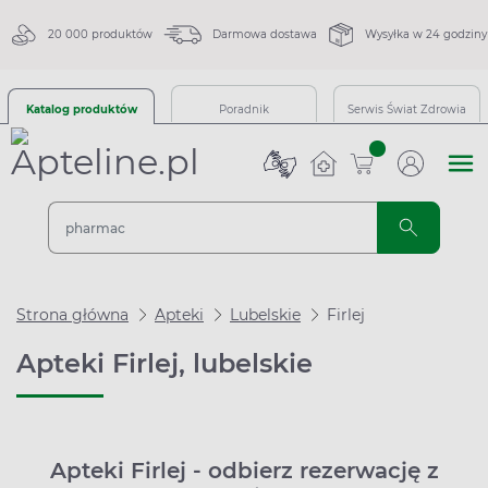
20 000 produktów
Darmowa dostawa
Wysyłka w 24 godziny
Katalog produktów
Poradnik
Serwis Świat Zdrowia
sztuk
Strona główna
Apteki
Lubelskie
Firlej
Apteki Firlej, lubelskie
Apteki Firlej - odbierz rezerwację z