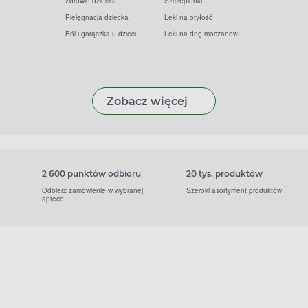
Zdrowie dziecka
Szczepionki
Pielęgnacja dziecka
Leki na otyłość
Ból i gorączka u dzieci
Leki na dnę moczanową
Zobacz więcej
2 600 punktów odbioru
20 tys. produktów
Odbierz zamówienie w wybranej
Szeroki asortyment produktów
aptece