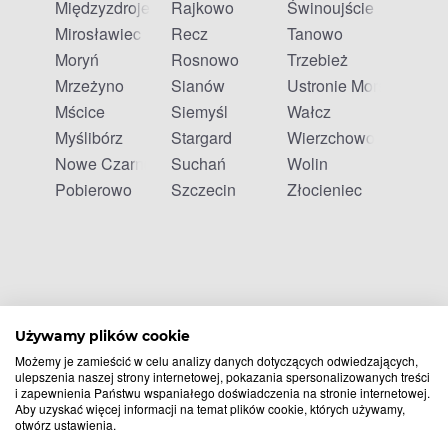
Międzyzdroje
Rajkowo
Świnoujście
Mirosławiec
Recz
Tanowo
Moryń
Rosnowo
Trzebież
Mrzeżyno
Sianów
Ustronie Morskie
Mścice
Siemyśl
Wałcz
Myślibórz
Stargard
Wierzchowo
Nowe Czarnowo
Suchań
Wolin
Pobierowo
Szczecin
Złocieniec
Używamy plików cookie
Możemy je zamieścić w celu analizy danych dotyczących odwiedzających,
ulepszenia naszej strony internetowej, pokazania spersonalizowanych treści
i zapewnienia Państwu wspaniałego doświadczenia na stronie internetowej.
Aby uzyskać więcej informacji na temat plików cookie, których używamy,
otwórz ustawienia.