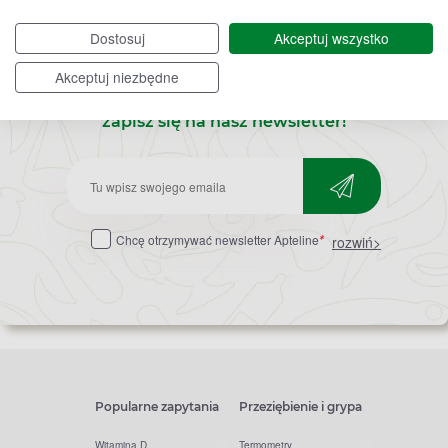
Dostosuj
Akceptuj wszystko
Akceptuj niezbędne
Bądź na bieżąco,
zapisz się na nasz newsletter!
Zapisz
do
Chcę otrzymywać newsletter Apteline
rozwiń>
*
newslettera
Popularne zapytania
Przeziębienie i grypa
Witamina D
Termometry