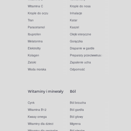
Witamina C
Krople do nosa
Krople do oczu
Inhalacje
Tran
Katar
Paracetamol
Kaszel
Ibuprofen
Olejki eteryczne
Melatonina
Gorączka
Elektrolity
Drapanie w gardle
Kolagen
Preparaty przeciwwirusowe
Zatoki
Zapalenie ucha
Woda morska
Odporność
Witaminy i minerały
Ból
Cynk
Ból brzucha
Witamina B12
Ból gardła
Kwasy omega
Ból głowy
Witaminy dla dzieci
Migrena
Witaminy dla seniorów
Ból pleców