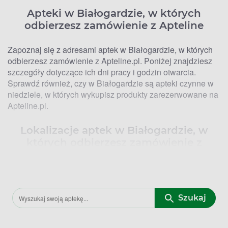
Apteki w Białogardzie, w których
odbierzesz zamówienie z Apteline
Zapoznaj się z adresami aptek w Białogardzie, w których
odbierzesz zamówienie z Apteline.pl. Poniżej znajdziesz
szczegóły dotyczące ich dni pracy i godzin otwarcia.
Sprawdź również, czy w Białogardzie są apteki czynne w
niedziele, w których wykupisz produkty zarezerwowane na
Apteline.pl.
Lokalizacje aptek w Białogardzie, w
których odbierzesz zamówienie z
Apteline
Dwie apteki w Białogardzie oferują możliwość odbioru
zamówienia z Apteline.pl. Jest to Apteka na Olimpijskiej,
Szukaj
która znajduje się przy ul. Olimpijskiej 1A (teren Osiedla
Olimpijczyków) oraz Apteka Specyfik przy ul. Mickiewicza
4 (nieopodal Urzędu Skarbowego w Białogardzie).