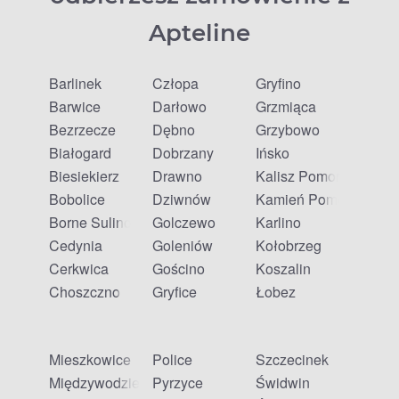
Apteline
Barlinek
Człopa
Gryfino
Barwice
Darłowo
Grzmiąca
Bezrzecze
Dębno
Grzybowo
Białogard
Dobrzany
Ińsko
Biesiekierz
Drawno
Kalisz Pomorski
Bobolice
Dziwnów
Kamień Pomorski
Borne Sulinowo
Golczewo
Karlino
Cedynia
Goleniów
Kołobrzeg
Cerkwica
Gościno
Koszalin
Choszczno
Gryfice
Łobez
Mieszkowice
Police
Szczecinek
Międzywodzie
Pyrzyce
Świdwin