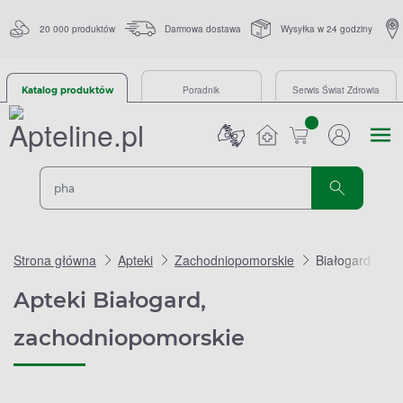
20 000 produktów
Darmowa dostawa
Wysyłka w 24 godziny
Poradnik
Serwis Świat Zdrowia
Katalog produktów
sztuk
Strona główna
Apteki
Zachodniopomorskie
Białogard
Apteki Białogard,
zachodniopomorskie