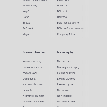
Multiwitaminy
Ból ucha
Wapń
Ból zatok
Potas
Ból zęba
Żelazo
Bóle menstruacyjne
Żeń-szeń
Bóle mięśniowo-stawowe
Magnez
Kompresy żelowe
Mama i dziecko
Na receptę
Witaminy w ciąży
Na pasożyty
Probiotyki dla dzieci
Minerały na receptę
Kwas foliowy
Leki na cukrzycę
Odparzenia
Leki na grzybicę
Na katar dla dzieci
Leki na trądzik
Laktacja
Na tarczycę
Kosmetyki dla mam
Na hemoroidy
Akcesoria dla dzieci
Na nadciśnienie