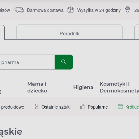
uktów
Darmowa dostawa
Wysyłka w 24 godziny
26
Poradnik
a
Mama i
Kosmetyki i
Higiena
ę
dziecko
Dermokosmety
 produktowe
Ostatnie sztuki
Popularne
Krótkie
ąskie