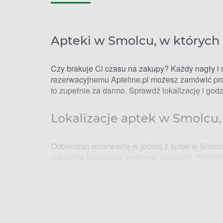
Apteki w Smolcu, w których
Czy brakuje Ci czasu na zakupy? Każdy nagły i
rezerwacyjnemu Apteline.pl możesz zamówić prod
to zupełnie za darmo. Sprawdź lokalizację i go
Lokalizacje aptek w Smolcu,
Odbierając rezerwację w jednej z aptek w Smol
dokładną lokalizację wybranej placówki. Wybierz
odbiorze wystarczy podać numer zamówienia, a
Gdzie po lek? Apteki w Smo