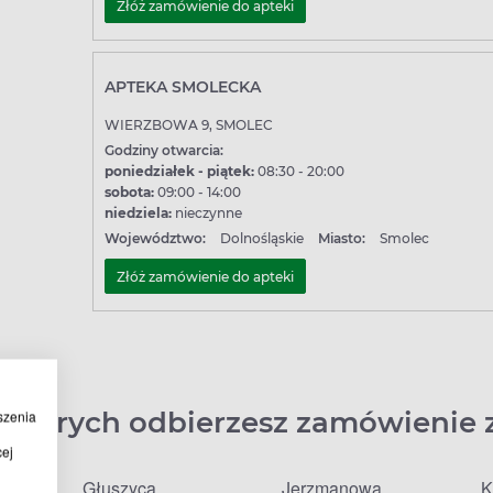
Złóż zamówienie do apteki
APTEKA SMOLECKA
WIERZBOWA 9, SMOLEC
Godziny otwarcia:
poniedziałek - piątek:
08:30 - 20:00
sobota:
09:00 - 14:00
niedziela:
nieczynne
Województwo:
Dolnośląskie
Miasto:
Smolec
Złóż zamówienie do apteki
 których odbierzesz zamówienie 
szenia
cej
Głuszyca
Jerzmanowa
K