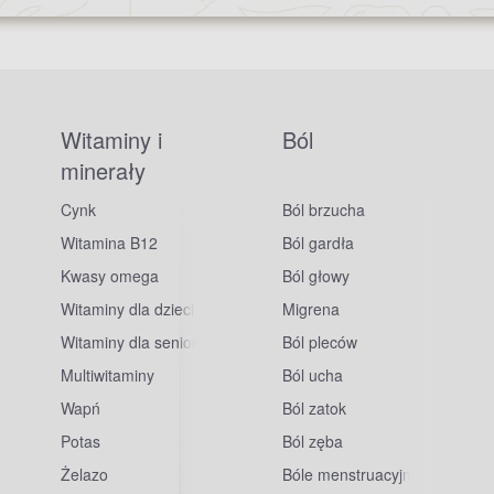
Witaminy i
Ból
minerały
Cynk
Ból brzucha
Witamina B12
Ból gardła
Kwasy omega
Ból głowy
Witaminy dla dzieci
Migrena
Witaminy dla seniorów
Ból pleców
Multiwitaminy
Ból ucha
Wapń
Ból zatok
Potas
Ból zęba
sowe
Żelazo
Bóle menstruacyjne