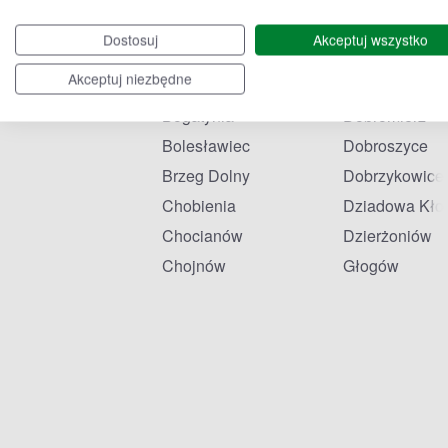
Bielany Wrocławskie
Czarny Bór
Dostosuj
Akceptuj wszystko
Bielawa
Czernica
Akceptuj niezbędne
Bierutów
Czeszów
Bogatynia
Dobromierz
Bolesławiec
Dobroszyce
Brzeg Dolny
Dobrzykowice
Chobienia
Dziadowa Kło
Chocianów
Dzierżoniów
Chojnów
Głogów