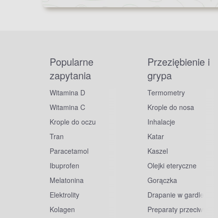
Popularne
Przeziębienie i
zapytania
grypa
Witamina D
Termometry
Witamina C
Krople do nosa
Krople do oczu
Inhalacje
Tran
Katar
Paracetamol
Kaszel
Ibuprofen
Olejki eteryczne
Melatonina
Gorączka
Elektrolity
Drapanie w gardle
Kolagen
Preparaty przeciwwiru