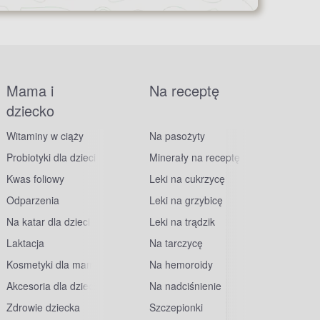
Mama i
Na receptę
dziecko
Witaminy w ciąży
Na pasożyty
Probiotyki dla dzieci
Minerały na receptę
Kwas foliowy
Leki na cukrzycę
Odparzenia
Leki na grzybicę
Na katar dla dzieci
Leki na trądzik
Laktacja
Na tarczycę
Kosmetyki dla mam
Na hemoroidy
Akcesoria dla dzieci
Na nadciśnienie
Zdrowie dziecka
Szczepionki