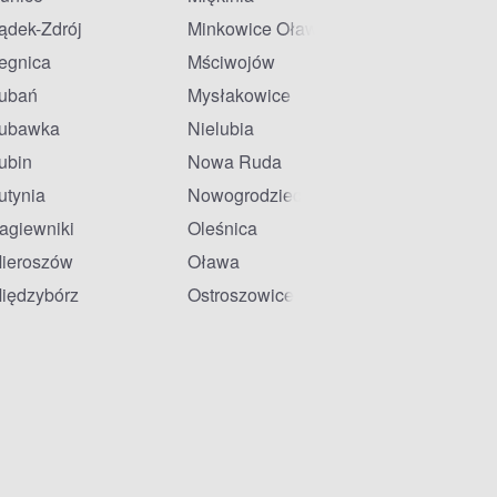
ądek-Zdrój
Minkowice Oławskie
egnica
Mściwojów
ubań
Mysłakowice
ubawka
Nielubia
ubin
Nowa Ruda
utynia
Nowogrodziec
agiewniki
Oleśnica
ieroszów
Oława
iędzybórz
Ostroszowice