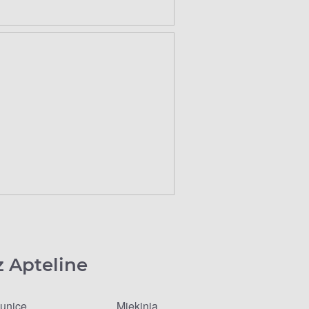
z Apteline
unice
Miękinia