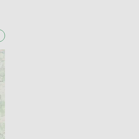
atego też to właśnie wtedy masz możliwość
 w niedziele i święta), co można zweryfikować
wygodna czynność, Wystarczy, że wybierzesz
 odbioru w ciągu maksymalnie 24h. O jego
lny numer zamówienia, a płatność dokonasz na
bez stresu.