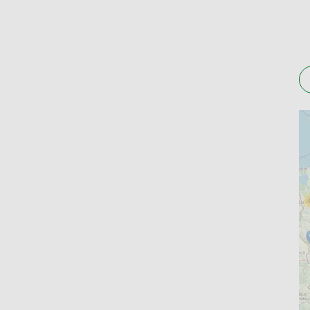
Apteki w Smolcu działają przez większą część dn
odbioru swojej rezerwacji. Niektóre placówki mo
za pośrednictwem serwisu Apteline.pl.
Kto ma lek? Apteki w Smolc
Rezerwacja produktów aptecznych, w tym supleme
interesujący Cię produkt i zarezerwujesz go w
gotowości zostaniesz poinformowany za pomocą 
miejscu (wybierzesz jedną z dostępnych metod 
Sprawdź lokalizacją aptek w Smolcu, które wspó