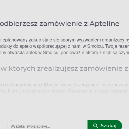
 odbierzesz zamówienie z Apteline
 nieplanowany zakup staje się sporym wyzwaniem organizacyjn
ukty do apteki współpracującej z nami w Smolcu. Twoja rezer
dziny otwarcia aptek w Smolcu, ponieważ niektóre z nich są cz
 w których zrealizujesz zamówienie z
cu dostępnych w naszej bazie, zyskujesz wygodę i oszczędzasz
 tę, która znajduje się po drodze. Rezerwację możesz odebrać 
 należność można uregulować na miejscu.
lcu – godziny otwarcia
Szukaj