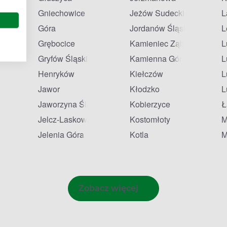
Gniechowice
Jeżów Sudecki
L
Góra
Jordanów Śląski
L
Grębocice
Kamieniec Ząbkowicki
L
Gryfów Śląski
Kamienna Góra
L
Henryków
Kiełczów
L
Jawor
Kłodzko
L
da
Jaworzyna Śląska
Kobierzyce
Ł
Jelcz-Laskowice
Kostomłoty
M
Jelenia Góra
Kotla
M
Zobacz więcej