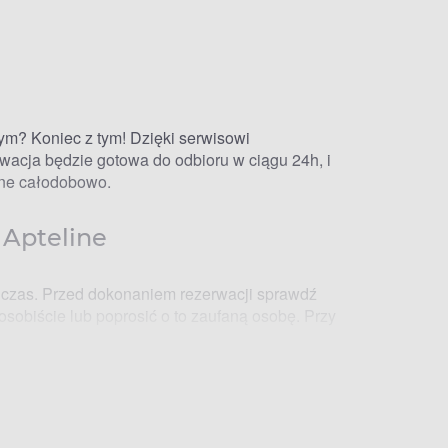
ym? Koniec z tym! Dzięki serwisowi
wacja będzie gotowa do odbioru w ciągu 24h, i
ynne całodobowo.
 Apteline
 czas. Przed dokonaniem rezerwacji sprawdź
osobiście lub poprosić o to zaufaną osobę. Przy