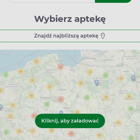
ia, na ogół od poniedziałku do piątku między 8:00 a 20:00. Dl
gą dyżurować również w inne godziny i dni, (w tym całodobowo,
Wybierz aptekę
u – odbieraj w ciągu 24h
Znajdź najbliższą aptekę
ntów diety, za pośrednictwem Apteline.pl to błyskawiczna i 
 wybranej aptece w Smolcu. Twoje zamówienie będzie gotowe do
SMS-a lub e-maila. Przy odbiorze wystarczy podać indywidua
płatności), co zapewnia wygodę i bezpieczeństwo.
łpracują z naszym serwisem Apteline.pl. Rezerwuj wygodnie i 