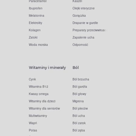
Paracetamol
Kaszel
Ibuprofen
Olejki eteryczne
Melatonina
Gorączka
Elektrolity
Drapanie w gardle
Kolagen
Preparaty przeciwwirusowe
Zatoki
Zapalenie ucha
Woda morska
Odporność
Witaminy i minerały
Ból
Cynk
Ból brzucha
Witamina B12
Ból gardła
Kwasy omega
Ból głowy
Witaminy dla dzieci
Migrena
Witaminy dla seniorów
Ból pleców
Multiwitaminy
Ból ucha
Wapń
Ból zatok
Potas
Ból zęba