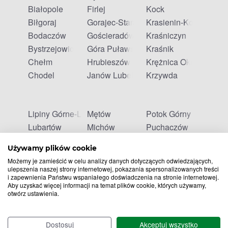
Białopole
Firlej
Kock
Biłgoraj
Gorajec-Stara Wieś
Krasienin-Kolonia
Bodaczów
Gościeradów Ukazowy
Kraśniczyn
Bystrzejowice Pierwsze
Góra Puławska
Kraśnik
Chełm
Hrubieszów
Krężnica Okrągła
Chodel
Janów Lubelski
Krzywda
Lipiny Górne-Lewki
Mętów
Potok Górny
Lubartów
Michów
Puchaczów
Lublin
Milejów
Puławy
Używamy plików cookie
Ludwin
Niedrzwica Duża
Siedliszcze
Możemy je zamieścić w celu analizy danych dotyczących odwiedzających,
Łaszczów
Niemce
Siennica Różana
ulepszenia naszej strony internetowej, pokazania spersonalizowanych treści
i zapewnienia Państwu wspaniałego doświadczenia na stronie internetowej.
Łęczna
Okrzeja
Skierbieszów
Aby uzyskać więcej informacji na temat plików cookie, których używamy,
Łucka-Kolonia
Opole Lubelskie
Sosnowica
otwórz ustawienia.
Łukowa
Ostrów Lubelski
Stary Brus
Łuków
Ostrówek
Stary Uścimów
Dostosuj
Akceptuj wszystko