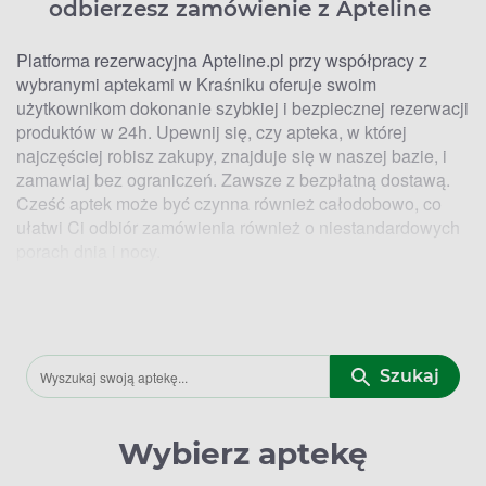
odbierzesz zamówienie z Apteline
Platforma rezerwacyjna Apteline.pl przy współpracy z
wybranymi aptekami w Kraśniku oferuje swoim
użytkownikom dokonanie szybkiej i bezpiecznej rezerwacji
produktów w 24h. Upewnij się, czy apteka, w której
najczęściej robisz zakupy, znajduje się w naszej bazie, i
zamawiaj bez ograniczeń. Zawsze z bezpłatną dostawą.
Cześć aptek może być czynna również całodobowo, co
ułatwi Ci odbiór zamówienia również o niestandardowych
porach dnia i nocy.
Kto ma lek? Lokalizacje aptek w
Kraśniku, w których zrealizujesz
zamówienie z Apteline
Szukaj
Zależy Ci na szybkim dostarczeniu produktu? Masz na
uwadze także konkurencyjne ceny i wygodę odbioru
Wybierz aptekę
zamówienia? Za pośrednictwem Apteline.pl dokonasz
szybkiej, pewnej i bezpiecznej rezerwacji do jednej ze