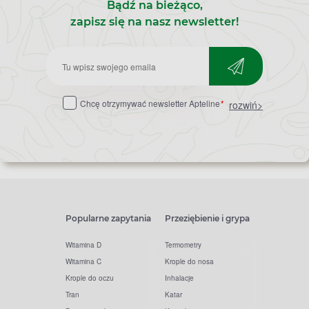
Bądź na bieżąco,
zapisz się na nasz newsletter!
Zapisz
do
Chcę otrzymywać newsletter Apteline
*
rozwiń>
newslettera
Popularne zapytania
Przeziębienie i grypa
Witamina D
Termometry
Witamina C
Krople do nosa
Krople do oczu
Inhalacje
Tran
Katar