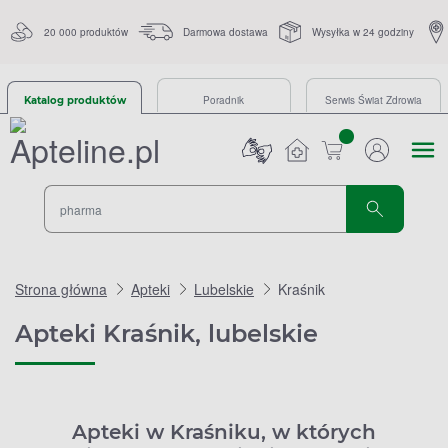
20 000 produktów
Darmowa dostawa
Wysyłka w 24 godziny
Poradnik
Serwis Świat Zdrowia
Katalog produktów
sztuk
Strona główna
Apteki
Lubelskie
Kraśnik
Apteki Kraśnik, lubelskie
Apteki w Kraśniku, w których