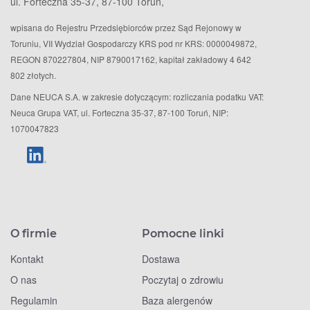
ul. Forteczna 35-37, 87-100 Toruń,
wpisana do Rejestru Przedsiębiorców przez Sąd Rejonowy w
Toruniu, VII Wydział Gospodarczy KRS pod nr KRS: 0000049872,
REGON 870227804, NIP 8790017162, kapitał zakładowy 4 642
802 złotych.
Dane NEUCA S.A. w zakresie dotyczącym: rozliczania podatku VAT:
Neuca Grupa VAT, ul. Forteczna 35-37, 87-100 Toruń, NIP:
1070047823
O firmie
Pomocne linki
Kontakt
Dostawa
O nas
Poczytaj o zdrowiu
Regulamin
Baza alergenów