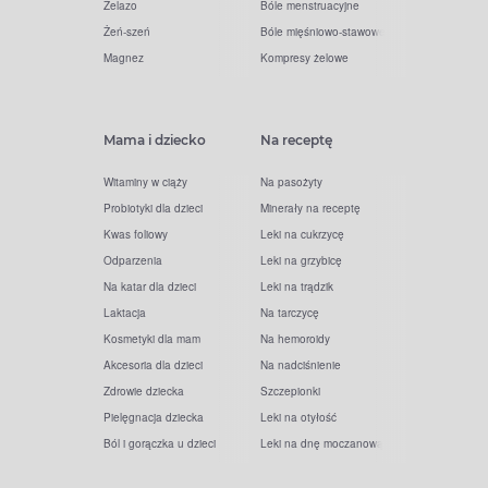
Żelazo
Bóle menstruacyjne
Żeń-szeń
Bóle mięśniowo-stawowe
Magnez
Kompresy żelowe
Mama i dziecko
Na receptę
Witaminy w ciąży
Na pasożyty
Probiotyki dla dzieci
Minerały na receptę
Kwas foliowy
Leki na cukrzycę
Odparzenia
Leki na grzybicę
Na katar dla dzieci
Leki na trądzik
Laktacja
Na tarczycę
Kosmetyki dla mam
Na hemoroidy
Akcesoria dla dzieci
Na nadciśnienie
Zdrowie dziecka
Szczepionki
Pielęgnacja dziecka
Leki na otyłość
Ból i gorączka u dzieci
Leki na dnę moczanową