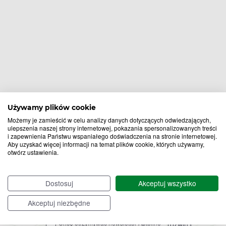
Używamy plików cookie
Możemy je zamieścić w celu analizy danych dotyczących odwiedzających,
ulepszenia naszej strony internetowej, pokazania spersonalizowanych treści
i zapewnienia Państwu wspaniałego doświadczenia na stronie internetowej.
Aby uzyskać więcej informacji na temat plików cookie, których używamy,
Bądź na bieżąco,
otwórz ustawienia.
zapisz się na nasz newsletter!
Dostosuj
Akceptuj wszystko
Zapisz
Akceptuj niezbędne
do
Chcę otrzymywać newsletter Apteline
*
rozwiń>