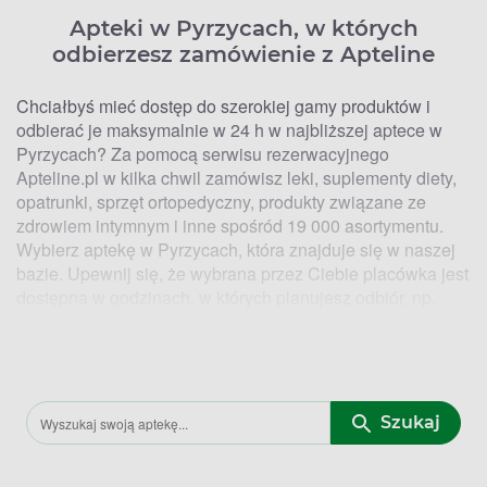
Apteki w Pyrzycach, w których
odbierzesz zamówienie z Apteline
Chciałbyś mieć dostęp do szerokiej gamy produktów i
odbierać je maksymalnie w 24 h w najbliższej aptece w
Pyrzycach? Za pomocą serwisu rezerwacyjnego
Apteline.pl w kilka chwil zamówisz leki, suplementy diety,
opatrunki, sprzęt ortopedyczny, produkty związane ze
zdrowiem intymnym i inne spośród 19 000 asortymentu.
Wybierz aptekę w Pyrzycach, która znajduje się w naszej
bazie. Upewnij się, że wybrana przez Ciebie placówka jest
dostępna w godzinach, w których planujesz odbiór, np.
całodobowo, w niedziele i święta.
Lokalizacje aptek w Pyrzycach, w
których zrealizujesz zamówienie z
Szukaj
Apteline
Najwygodniejszym dla Ciebie rozwiązaniem jest wybór