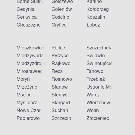
Borne Sulinowo
Golczewo
Karlino
Cedynia
Goleniów
Kołobrzeg
Cerkwica
Gościno
Koszalin
Choszczno
Gryfice
Łobez
Mieszkowice
Police
Szczecinek
Międzywodzie
Pyrzyce
Świdwin
Międzyzdroje
Rajkowo
Świnoujście
Mirosławiec
Recz
Tanowo
Moryń
Rosnowo
Trzebież
Mrzeżyno
Sianów
Ustronie Morskie
Mścice
Siemyśl
Wałcz
Myślibórz
Stargard
Wierzchowo
Nowe Czarnowo
Suchań
Wolin
Pobierowo
Szczecin
Złocieniec