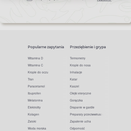
newslettera
Popularne zapytania
Przeziębienie i grypa
Witamina D
Termometry
Witamina C
Krople do nosa
Krople do oczu
Inhalacje
Tran
Katar
Paracetamol
Kaszel
Ibuprofen
Olejki eteryczne
Melatonina
Gorączka
Elektrolity
Drapanie w gardle
Kolagen
Preparaty przeciwwirusowe
Zatoki
Zapalenie ucha
Woda morska
Odporność