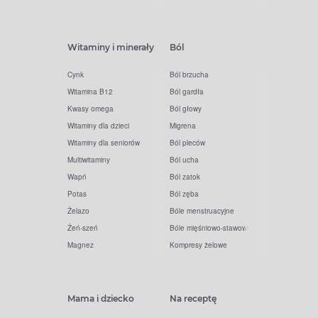
Witaminy i minerały
Ból
Cynk
Ból brzucha
Witamina B12
Ból gardła
Kwasy omega
Ból głowy
Witaminy dla dzieci
Migrena
Witaminy dla seniorów
Ból pleców
Multiwitaminy
Ból ucha
Wapń
Ból zatok
Potas
Ból zęba
Żelazo
Bóle menstruacyjne
Żeń-szeń
Bóle mięśniowo-stawowe
Magnez
Kompresy żelowe
Mama i dziecko
Na receptę