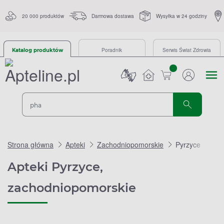
20 000 produktów
Darmowa dostawa
Wysyłka w 24 godziny
Poradnik
Serwis Świat Zdrowia
Katalog produktów
sztuk
Strona główna
Apteki
Zachodniopomorskie
Pyrzyce
Apteki Pyrzyce,
zachodniopomorskie