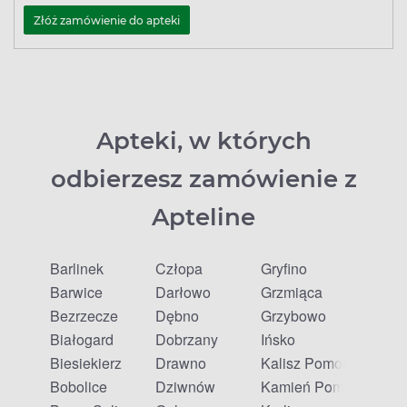
Złóż zamówienie do apteki
Apteki, w których
odbierzesz zamówienie z
Apteline
Barlinek
Człopa
Gryfino
Barwice
Darłowo
Grzmiąca
Bezrzecze
Dębno
Grzybowo
Białogard
Dobrzany
Ińsko
Biesiekierz
Drawno
Kalisz Pomorski
Bobolice
Dziwnów
Kamień Pomorski