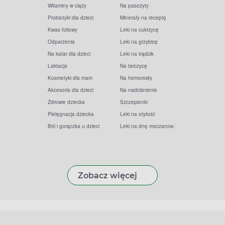
Witaminy w ciąży
Na pasożyty
Probiotyki dla dzieci
Minerały na receptę
Kwas foliowy
Leki na cukrzycę
Odparzenia
Leki na grzybicę
Na katar dla dzieci
Leki na trądzik
Laktacja
Na tarczycę
Kosmetyki dla mam
Na hemoroidy
Akcesoria dla dzieci
Na nadciśnienie
Zdrowie dziecka
Szczepionki
Pielęgnacja dziecka
Leki na otyłość
Ból i gorączka u dzieci
Leki na dnę moczanową
Zobacz więcej